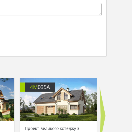
4M
035A
4M
710
Проект великого котеджу з
Ефектний ж