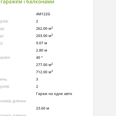
 гаражем і балконами
4M122G
рхів:
2
2
ща:
262.00 м
2
а:
203.00 м
у:
9.07 м
2.80 м
рівлі:
40 °
2
277.00 м
3
712.00 м
лень:
3
узлів:
2
Гараж на одне авто
розмір ділянки
23.60 м
розмір ділянки