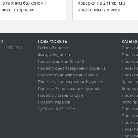
м. з гарним балконом і
поверхи на 241 кв. м з
еликою терасою
просторим гаражем
ГИ
ПОВЕРХОВІСТЬ
КАТЕГОР
 ІНТЕР'ЄРУ
Ескізний проект
Проекти 
Фасади будинків
Проекти
Проекты домов 10 на 12
Проекти
Проекти одноповерхових будинків
Проекти
Проекти будинків з мансардою
Проекти 
Проекти двоповерхових будинків
Кращі п
Проекти 3х поверхових будинків
Безкошт
Проекти лазень та саун
Проекти
Проекти гаражів
Фото про
ДИЗАЙН ІНТЕР'ЄРУ
Проекти
Проекти 
Проекти
Проекти 
Проекти