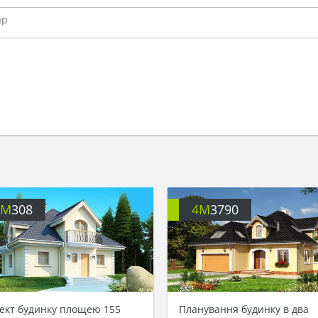
4M
308
4M
3790
ект будинку площею 155
Планування будинку в два