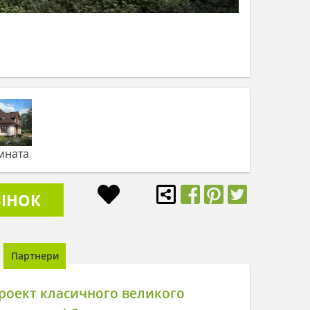
мната
ІНОК
Партнери
роект класичного великого