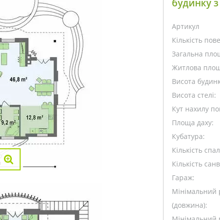
будинку з
Артикул
Кількість пове
Загальна пло
Житлова площ
Висота будинк
Висота стелі:
Кут нахилу пок
Площа даху:
Кубатура:
Кількість спа
Кількість санв
Гараж:
Мінімальний 
(довжина):
Мінімальний 