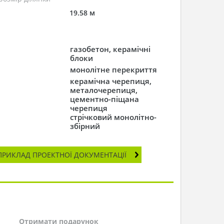
19.58 м
газобетон, керамічні
блоки
монолітне перекриття
керамічна черепиця,
металочерепиця,
цементно-піщана
черепиця
стрічковий монолітно-
збірний
ПРИКЛАД ПРОЕКТНОЇ ДОКУМЕНТАЦІЇ
Отримати подарунок