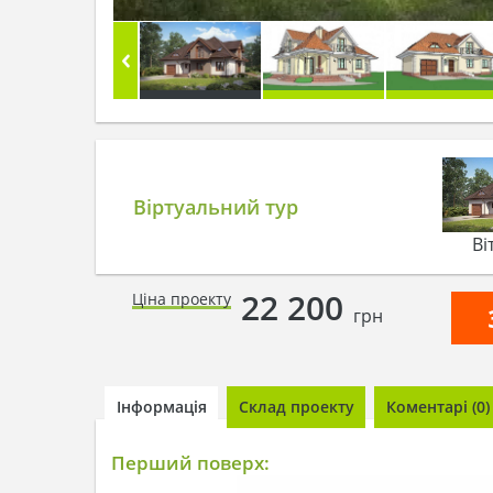
Віртуальний тур
Ві
22 200
Ціна проекту
грн
Інформація
Склад проекту
Коментарі (0)
Перший поверх: