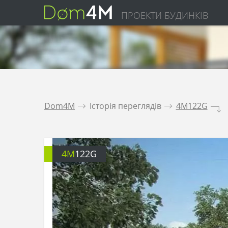
ПРОЕКТИ БУДИНКІВ
Dom4M
.
Історія переглядів
.
4M122G
.
4M
122G