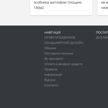
особняка житловою площею
кв.
180м2
нев
НАВІГАЦІЯ
ПОСЛУ
ПРОЕКТИ БУДИНКІВ
ДИЗАЙН
ЛАНДШАФТНИЙ ДИЗАЙН
Обране
Поставити питання
Як замовити
Оплата и возврат средств
Правила
Інформація
Відгуки
Контакти