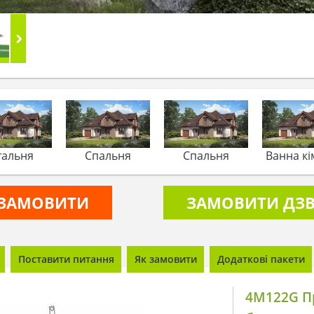
тальня
Спальня
Спальня
Ванна кі
ЗАМОВИТИ
ЗАМОВИТИ ДЗВ
Поставити питання
Як замовити
Додаткові пакети
4M122G П