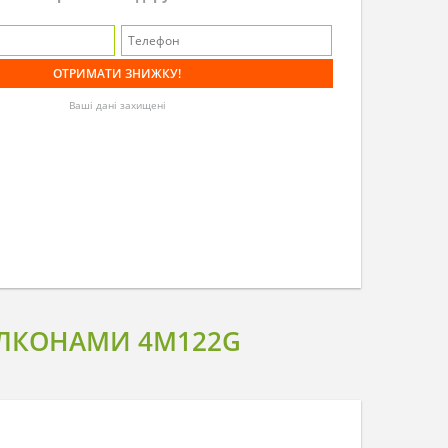
Ваші дані захищені
АЛКОНАМИ 4M122G