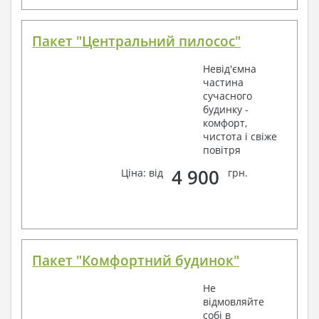
Пакет "Центральний пилосос"
Невід'ємна
частина
сучасного
будинку -
комфорт,
чистота і свіже
повітря
4 900
Ціна: від
грн.
Пакет "Комфортний будинок"
Не
відмовляйте
собі в