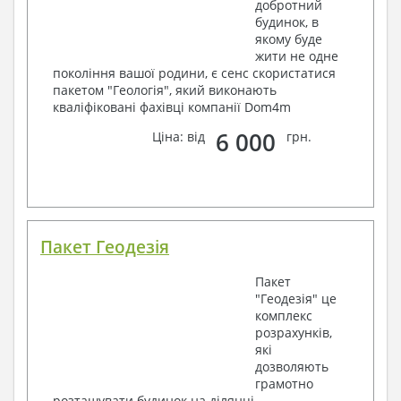
добротний
будинок, в
якому буде
жити не одне
покоління вашої родини, є сенс скористатися
пакетом "Геологія", який виконають
кваліфіковані фахівці компанії Dom4m
6 000
Ціна: від
грн.
Пакет Геодезія
Пакет
"Геодезія" це
комплекс
розрахунків,
які
дозволяють
грамотно
розташувати будинок на ділянці.