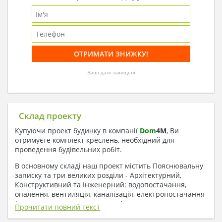
Ваші дані захищені
Склад проекту
Купуючи проект будинку в компанії
Dom
4
M
, Ви
отримуєте комплект креслень, необхідний для
проведення будівельних робіт.
В основному складі наш проект містить Пояснювальну
записку та три великих розділи - Архітектурний,
Конструктивний та Інженерний: водопостачання,
опалення, вентиляція, каналізація, електропостачання
( купується за додаткову плату ).
Прочитати повний текст