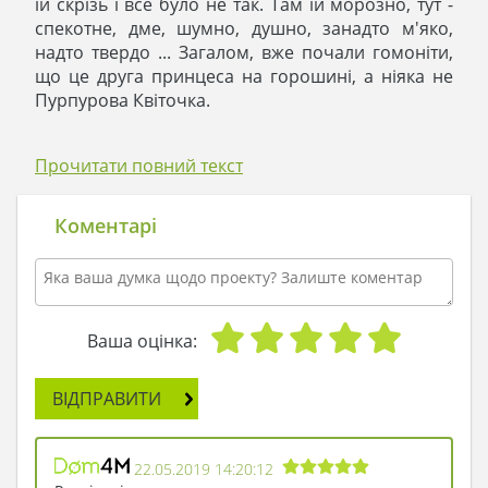
їй скрізь і все було не так. Там їй морозно, тут -
спекотне, дме, шумно, душно, занадто м'яко,
надто твердо ... Загалом, вже почали гомоніти,
що це друга принцеса на горошині, а ніяка не
Пурпурова Квіточка.
І тоді принцеса вирішила для себе побудувати
Прочитати повний текст
будинок, такий, щоб їй там було добре, як ніде
раніше. І вона вирушила в чарівний ліс, до
мудрого коту, що бродить навколо
Коментарі
багаторічного дуба. Прийшла до нього, виклала
пухнастому свою проблему, а він їй згорток
простягнув і сказав:
- Ось тобі, Пурпурова Квіточка, проект
Ваша оцінка:
будиночка. Тут тобі стане затишно, і буде тобі
щастя.
ВІДПРАВИТИ
Принцеса подякувала кота і пішла зі згортком
назад. Авторитет кота вона поважала, тому за
22.05.2019 14:20:12
проектом будинок і побудували. Пурпурова