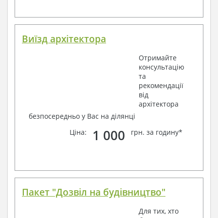
Виїзд архітектора
Отримайте
консультацію
та
рекомендації
від
архітектора
безпосередньо у Вас на ділянці
1 000
Ціна:
грн. за годину*
Пакет "Дозвіл на будівництво"
Для тих, хто