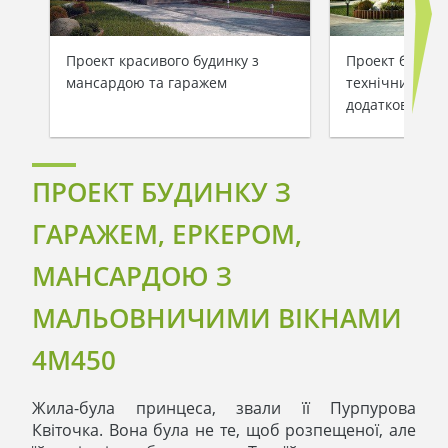
Проект красивого будинку з
Проект будинк
мансардою та гаражем
технічним пр
додатковою с
ПРОЕКТ БУДИНКУ З
ГАРАЖЕМ, ЕРКЕРОМ,
МАНСАРДОЮ З
МАЛЬОВНИЧИМИ ВІКНАМИ
4M450
Жила-була принцеса, звали її Пурпурова
Квіточка. Вона була не те, щоб розпещеної, але