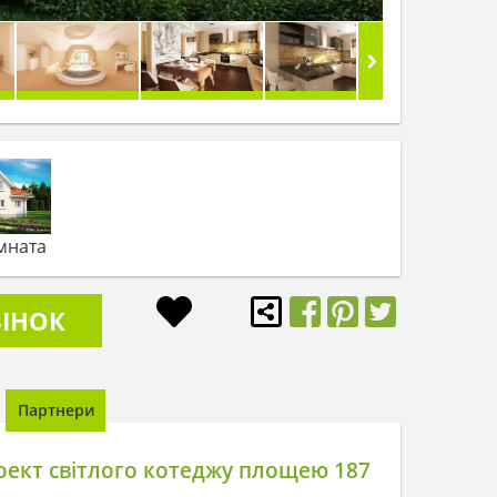
мната
ІНОК
Партнери
ект світлого котеджу площею 187