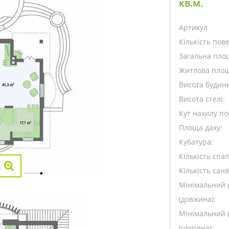
кв.м.
Артикул
Кількість пове
Загальна пло
Житлова площ
Висота будинк
Висота стелі:
Кут нахилу пок
Площа даху:
Кубатура:
Кількість спа
Кількість санв
Мінімальний 
(довжина):
Мінімальний 
(ширина):