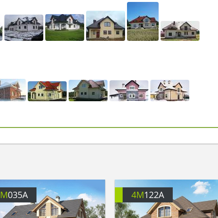
4M
035A
4M
122A