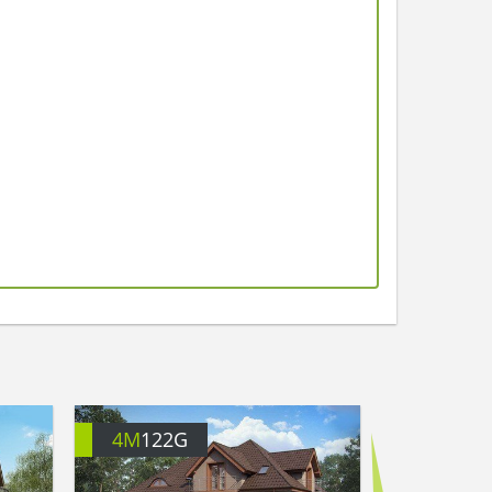
4M
122G
4M
747