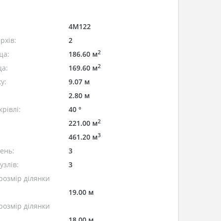
4M122
рхів:
2
2
ща:
186.60 м
2
а:
169.60 м
у:
9.07 м
2.80 м
рівлі:
40 °
2
221.00 м
3
461.20 м
лень:
3
узлів:
3
розмір ділянки
19.00 м
розмір ділянки
18.00 м