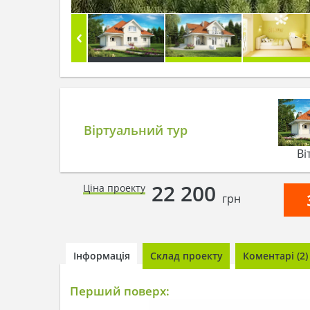
Віртуальний тур
Ві
22 200
Ціна проекту
грн
Інформація
Склад проекту
Коментарі (2)
Перший поверх: