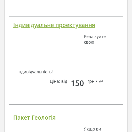
Завжди раді Вам допомогти!
Індивідуальне проектування
Реалізуйте
свою
індивідуальність!
150
Ціна: від
грн / м²
Пакет Геологія
Якщо ви