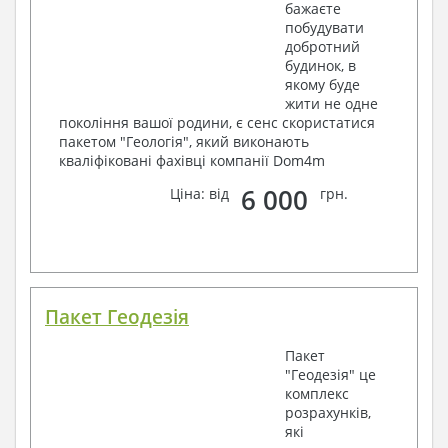
бажаєте
побудувати
добротний
будинок, в
якому буде
жити не одне
покоління вашої родини, є сенс скористатися
пакетом "Геологія", який виконають
кваліфіковані фахівці компанії Dom4m
6 000
Ціна: від
грн.
Пакет Геодезія
Пакет
"Геодезія" це
комплекс
розрахунків,
які