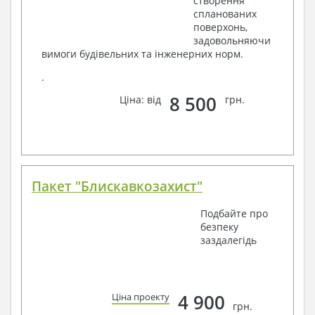
створення
спланованих
поверхонь,
задовольняючи
вимоги будівельних та інженерних норм.
.
8 500
Ціна: від
грн.
Пакет "Блискавкозахист"
Подбайте про
безпеку
заздалегідь
4 900
Ціна проекту
грн.