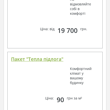
відмовляйте
собі в
комфорті
19 700
Ціна: від
грн.
Пакет "Тепла підлога"
Комфортний
клімат у
вашому
будинку
90
Ціна:
грн за м²