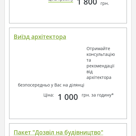
1 800
грн.
Виїзд архітектора
Отримайте
консультацію
та
рекомендації
від
архітектора
безпосередньо у Вас на ділянці
1 000
Ціна:
грн. за годину*
Пакет "Дозвіл на будівництво"