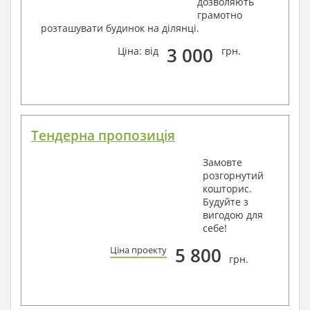
дозволяють
грамотно
розташувати будинок на ділянці.
3 000
Ціна: від
грн.
Тендерна пропозиція
Замовте
розгорнутий
кошторис.
Будуйте з
вигодою для
себе!
5 800
Ціна проекту
грн.