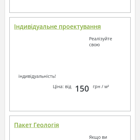
Завжди раді Вам допомогти!
Індивідуальне проектування
Реалізуйте
свою
індивідуальність!
150
Ціна: від
грн / м²
Пакет Геологія
Якщо ви