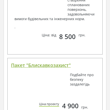
створення
спланованих
поверхонь,
задовольняючи
вимоги будівельних та інженерних норм.
.
8 500
Ціна: від
грн.
Пакет "Блискавкозахист"
Подбайте про
безпеку
заздалегідь
4 900
Ціна проекту
грн.