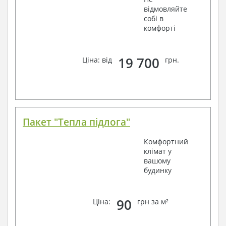
відмовляйте
собі в
комфорті
19 700
Ціна: від
грн.
Пакет "Тепла підлога"
Комфортний
клімат у
вашому
будинку
90
Ціна:
грн за м²