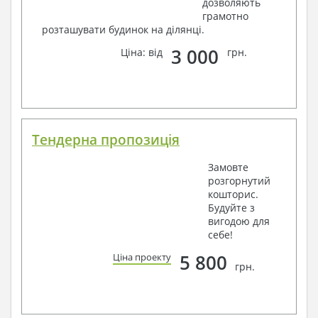
дозволяють
грамотно
розташувати будинок на ділянці.
3 000
Ціна: від
грн.
Тендерна пропозиція
Замовте
розгорнутий
кошторис.
Будуйте з
вигодою для
себе!
5 800
Ціна проекту
грн.