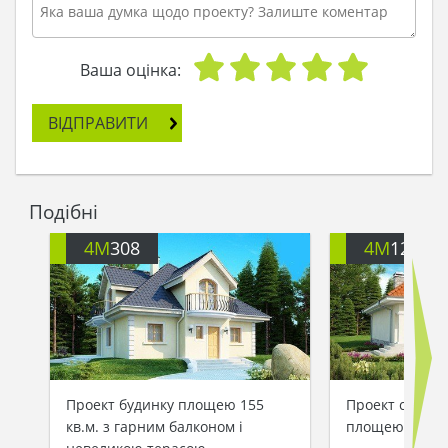
Ваша оцінка:
ВІДПРАВИТИ
Подібні
4M
308
4M
122
Проект будинку площею 155
Проект світло
кв.м. з гарним балконом і
площею 187 кв