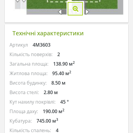
Технічні характеристики
Артикул
4M3603
Кількість поверхів:
2
2
Загальна площа:
138.90 м
2
Житлова площа:
95.40 м
Висота будинку:
8.50 м
Висота стелі:
2.80 м
Кут нахилу покрівлі:
45 °
2
Площа даху:
190.00 м
3
Кубатура:
745.00 м
Кількість спалень:
4