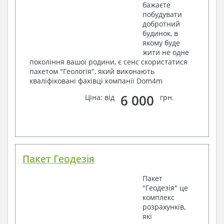
бажаєте
побудувати
добротний
будинок, в
якому буде
жити не одне
покоління вашої родини, є сенс скористатися
пакетом "Геологія", який виконають
кваліфіковані фахівці компанії Dom4m
6 000
Ціна: від
грн.
Пакет Геодезія
Пакет
"Геодезія" це
комплекс
розрахунків,
які