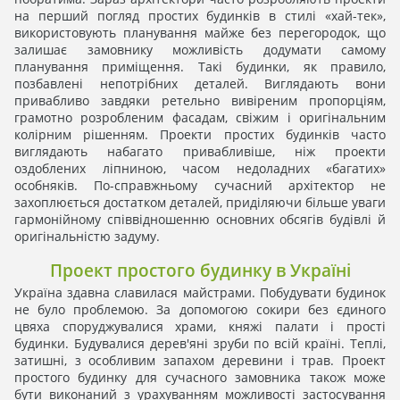
на перший погляд простих будинків в стилі «хай-тек»,
використовують планування майже без перегородок, що
залишає замовнику можливість додумати самому
планування приміщення. Такі будинки, як правило,
позбавлені непотрібних деталей. Виглядають вони
привабливо завдяки ретельно вивіреним пропорціям,
грамотно розробленим фасадам, свіжим і оригінальним
колірним рішенням. Проекти простих будинків часто
виглядають набагато привабливіше, ніж проекти
оздоблених ліпниною, часом недоладних «багатих»
особняків. По-справжньому сучасний архітектор не
захоплюється достатком деталей, приділяючи більше уваги
гармонійному співвідношенню основних обсягів будівлі й
оригінальністю задуму.
Проект простого будинку в Україні
Україна здавна славилася майстрами. Побудувати будинок
не було проблемою. За допомогою сокири без єдиного
цвяха споруджувалися храми, княжі палати і прості
будинки. Будувалися дерев'яні зруби по всій країні. Теплі,
затишні, з особливим запахом деревини і трав. Проект
простого будинку для сучасного замовника також може
бути виконаний з урахуванням можливості застосування