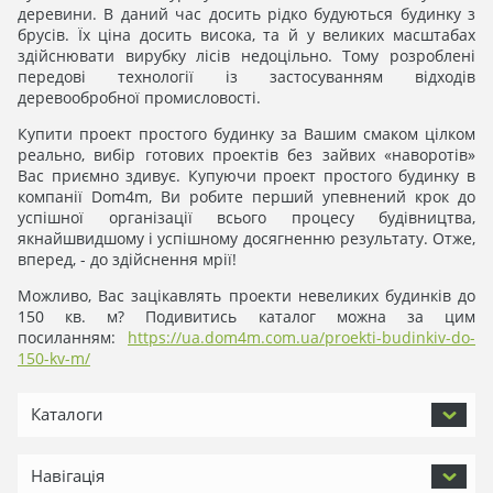
деревини. В даний час досить рідко будуються будинку з
брусів. Їх ціна досить висока, та й у великих масштабах
здійснювати вирубку лісів недоцільно. Тому розроблені
передові технології із застосуванням відходів
деревообробної промисловості.
Купити проект простого будинку за Вашим смаком цілком
реально, вибір готових проектів без зайвих «наворотів»
Вас приємно здивує. Купуючи проект простого будинку в
компанії Dom4m, Ви робите перший упевнений крок до
успішної організації всього процесу будівництва,
якнайшвидшому і успішному досягненню результату. Отже,
вперед, - до здійснення мрії!
Можливо, Вас зацікавлять проекти невеликих будинків до
150 кв. м? Подивитись каталог можна за цим
посиланням:
https://ua.dom4m.com.ua/proekti-budinkiv-do-
150-kv-m/
Каталоги
Навігація