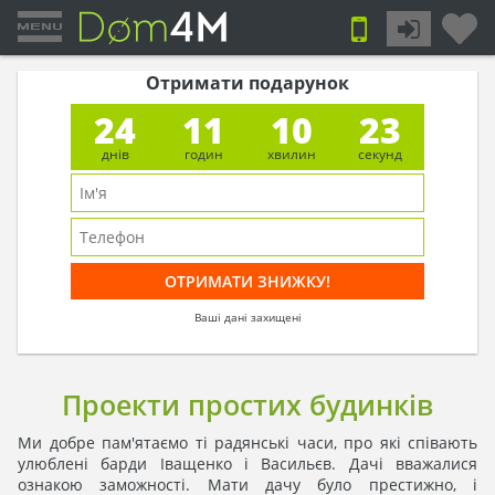
Отримати подарунок
24
11
10
23
днів
годин
хвилин
секунд
Ваші дані захищені
Проекти простих будинків
Ми добре пам'ятаємо ті радянські часи, про які співають
улюблені барди Іващенко і Васильєв. Дачі вважалися
ознакою заможності. Мати дачу було престижно, і