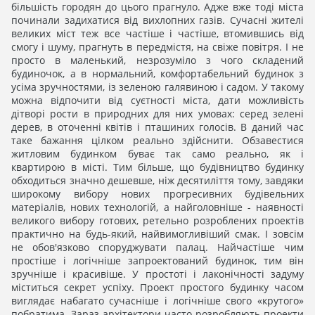
більшість городян до цього прагнуло. Адже вже тоді міста
починали задихатися від вихлопних газів. Сучасні жителі
великих міст теж все частіше і частіше, втомившись від
смогу і шуму, прагнуть в передмістя, на свіже повітря. І не
просто в маленький, незрозуміло з чого складений
будиночок, а в нормальний, комфортабельний будинок з
усіма зручностями, із зеленою галявиною і садом. У такому
можна відпочити від суєтності міста, дати можливість
дітворі рости в природних для них умовах: серед зелені
дерев, в оточенні квітів і пташиних голосів. В даний час
таке бажання цілком реально здійснити. Обзавестися
житловим будинком буває так само реально, як і
квартирою в місті. Тим більше, що будівництво будинку
обходиться значно дешевше, ніж десятиліття тому, завдяки
широкому вибору нових прогресивних будівельних
матеріалів, нових технологій, а найголовніше - наявності
великого вибору готових, ретельно розроблених проектів
практично на будь-який, найвимогливіший смак. І зовсім
не обов'язково споруджувати палац. Найчастіше чим
простіше і логічніше запроектований будинок, тим він
зручніше і красивіше. У простоті і лаконічності задуму
міститься секрет успіху. Проект простого будинку часом
виглядає набагато сучасніше і логічніше свого «крутого»
побратима. Зараз архітектори часто розробляють проекти