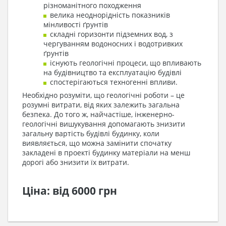
різноманітного походження
велика неоднорідність показників
мінливості ґрунтів
складні горизонти підземних вод, з
чергуванням водоносних і водотривких
ґрунтів
існують геологічні процеси, що впливають
на будівництво та експлуатацію будівлі
спостерігаються техногенні впливи.
Необхідно розуміти, що геологічні роботи – це
розумні витрати, від яких залежить загальна
безпека. До того ж, найчастіше, інженерно-
геологічні вишукування допомагають знизити
загальну вартість будівлі будинку, коли
виявляється, що можна замінити спочатку
закладені в проекті будинку матеріали на менш
дорогі або знизити їх витрати.
Ціна: від 6000 грн