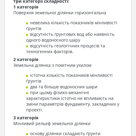
три категорії складності:
1 категорія
Поверхня земельної ділянки горизонтальна
невелика кількість показників мінливості
ґрунтів
відсутність ґрунтових вод або наявність
одного водоносного шару
відсутність геологічних процесів та
техногенних факторів.
2 категорія
Земельна ділянка з помітним ухилом
істотна кількість показників мінливості
ґрунтів
два та більше водоносних шари
при цьому фізико-механічні
характеристики істотно не впливають на
зміни параметрів фундаменту, закладених у
проекті.
3 категорія
Мінливий рельєф земельної ділянки
основу ділянки складають ґрунти