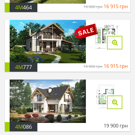
16 915
грн
4M
464
19 900
грн
16 915
грн
4M
777
19 900
грн
19 900
грн
4M
086