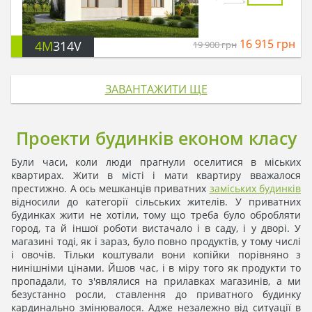
16 915
грн
4M
314V
19 900
грн
ЗАВАНТАЖИТИ ЩЕ
Проекти будинків економ класу
Були часи, коли люди прагнули оселитися в міських
квартирах. Жити в місті і мати квартиру вважалося
престижно. А ось мешканців приватних
заміських будинків
відносили до категорії сільських жителів. У приватних
будинках жити не хотіли, тому що треба було обробляти
город, та й іншої роботи вистачало і в саду, і у дворі. У
магазині тоді, як і зараз, було повно продуктів, у тому числі
і овочів. Тільки коштували вони копійки порівняно з
нинішніми цінами. Йшов час, і в міру того як продукти то
пропадали, то з'являлися на прилавках магазинів, а ми
безустанно росли, ставлення до приватного будинку
кардинально змінювалося. Адже незалежно від ситуації в