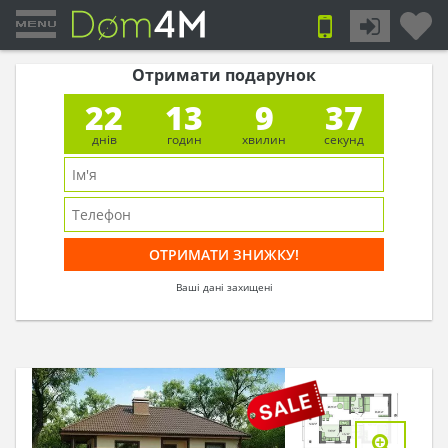
Отримати подарунок
22
13
9
36
днів
годин
хвилин
секунд
Ваші дані захищені