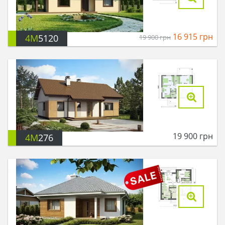
16 915
грн
4M
5120
19 900
грн
19 900
грн
4M
276