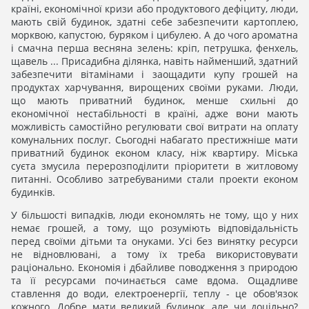
країні, економічної кризи або продуктового дефіциту, люди,
мають свій будинок, здатні себе забезпечити картоплею,
морквою, капустою, буряком і цибулею. А до чого ароматна
і смачна перша весняна зелень: кріп, петрушка, фенхель,
щавель ... Присадибна ділянка, навіть найменший, здатний
забезпечити вітамінами і заощадити купу грошей на
продуктах харчування, вирощених своїми руками. Люди,
що мають приватний будинок, менше схильні до
економічної нестабільності в країні, адже вони мають
можливість самостійно регулювати свої витрати на оплату
комунальних послуг. Сьогодні набагато престижніше мати
приватний будинок економ класу, ніж квартиру. Міська
суєта змусила перерозподілити пріоритети в житловому
питанні. Особливо затребуваними стали проекти економ
будинків.
У більшості випадків, люди економлять не тому, що у них
немає грошей, а тому, що розуміють відповідальність
перед своїми дітьми та онуками. Усі без винятку ресурси
не відновлювані, а тому їх треба використовувати
раціонально. Економія і дбайливе поводження з природою
та її ресурсами починається саме вдома. Ощадливе
ставлення до води, електроенергії, теплу - це обов'язок
кожного. Добре мати великий будинок, але чи доцільно?