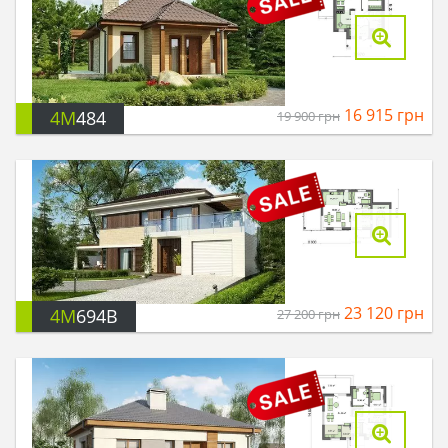
16 915
грн
4M
484
19 900
грн
23 120
грн
4M
694B
27 200
грн