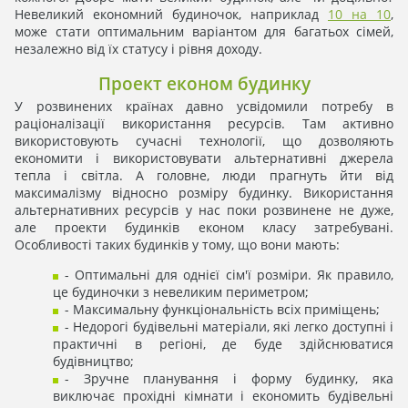
Невеликий економний будиночок, наприклад
10 на 10
,
може стати оптимальним варіантом для багатьох сімей,
незалежно від їх статусу і рівня доходу.
Проект економ будинку
У розвинених країнах давно усвідомили потребу в
раціоналізації використання ресурсів. Там активно
використовують сучасні технології, що дозволяють
економити і використовувати альтернативні джерела
тепла і світла. А головне, люди прагнуть йти від
максималізму відносно розміру будинку. Використання
альтернативних ресурсів у нас поки розвинене не дуже,
але проекти будинків економ класу затребувані.
Особливості таких будинків у тому, що вони мають:
- Оптимальні для однієї сім'ї розміри. Як правило,
це будиночки з невеликим периметром;
- Максимальну функціональність всіх приміщень;
- Недорогі будівельні матеріали, які легко доступні і
практичні в регіоні, де буде здійснюватися
будівництво;
- Зручне планування і форму будинку, яка
виключає прохідні кімнати і економить будівельні