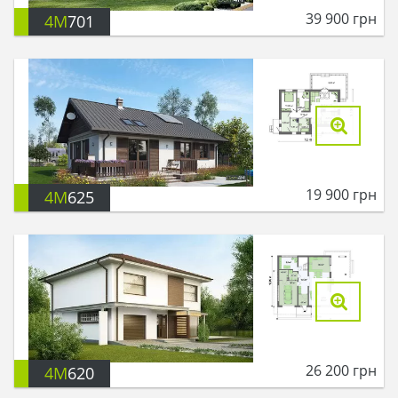
39 900
грн
4M
701
19 900
грн
4M
625
26 200
грн
4M
620