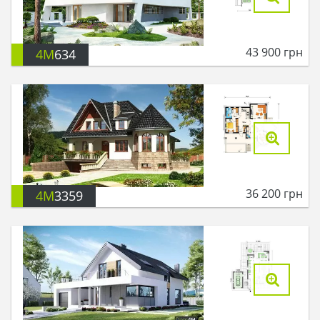
43 900
грн
4M
634
36 200
грн
4M
3359