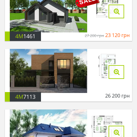
23 120
грн
4M
1461
27 200
грн
26 200
грн
4M
7113