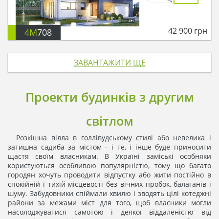
42 900
грн
4M
708
ЗАВАНТАЖИТИ ЩЕ
Проекти будинків з другим
світлом
Розкішна вілла в голлівудському стилі або невелика і
затишна садиба за містом - і те, і інше буде приносити
щастя своїм власникам. В Україні заміські особняки
користуються особливою популярністю, тому що багато
городян хочуть проводити відпустку або жити постійно в
спокійній і тихій місцевості без вічних пробок, балаганів і
шуму. Забудовники спіймали хвилю і зводять цілі котеджні
райони за межами міст для того, щоб власники могли
насолоджуватися самотою і деякої віддаленістю від