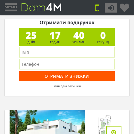
Отримати подарунок
25
17
40
0
днів
годин
хвилин
секунд
Ваші дані захищені