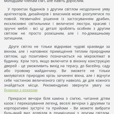
молодшим членам сім'ї, але навіть дорослим.
У проектах будинків з другим світлом нездоланне уяву
архітекторів, дизайнерів і власників може розгулятися по
повній. Незвичайні рішення із застосуванням драбин,
ексклюзивні світильники і величезні люстри, красиві і
зручні меблі - всі ці деталі зроблять особняк з другим
світлом не просто розкішним, але і по-домашньому
затишним.
Друге світло не тільки відкриває чудові краєвиди за
вікном, але і наповнює приміщення теплим природним
світлом, що позитивно позначається на мікроклімат в
будинку. Крім того, якщо включити в віконну конструкцію
дверей - це уможливить вихід на терасу, до басейну, саду
або ігровому майданчику. Ви зможете не тільки
милуватися природою крізь зачинені вікна, але і відчути
себе частиною величезного світу навколо, де для кожного
знайдеться місце. Рекомендуємо звернути увагу на
будинки з еркером
Прекрасні вечори біля каміна з сім'єю, читання дітям
казок і переказування легенд, веселі вечірки з друзями та
корпоративні зустрічі та прийоми - Ви можете вибрати
будь-який вид дозвілля в приміщенні з другим світлом.