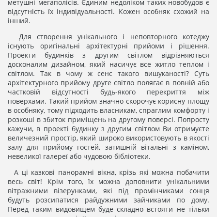
метушні мегаполісів. Єдиним недоліком таких новобудов є
відсутність їх індивідуальності. Кожен особняк схожий на
інший.
Для створення унікального і неповторного котеджу
існують оригінальні архітектурні прийоми і рішення.
Проекти будинків з другим світлом відрізняються
досконалим дизайном, який насичує все житло теплом і
світлом. Так в чому ж сенс такого вишуканості? Суть
архітектурного прийому друге світло полягає в повній або
частковій відсутності будь-якого перекриття між
поверхами. Такий прийом значно скорочує корисну площу
в особняку, тому підходить власникам, спраглим комфорту і
розкоші в збиток приміщень на другому поверсі. Попросту
кажучи, в проекті будинку з другим світлом Ви отримуєте
величезний простір, який широко використовують в якості
залу для прийому гостей, затишній вітальні з каміном,
невеликої галереї або чудовою бібліотеки.
А ці казкові панорамні вікна, крізь які можна побачити
весь світ! Крім того, їх можна доповнити унікальними
вітражними візерунками, які під промінчиками сонця
будуть розсипатися райдужними зайчиками по дому.
Перед таким видовищем буде складно встояти не тільки