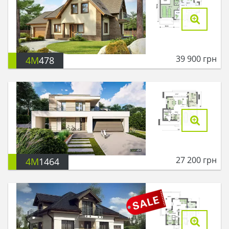
39 900
грн
4M
478
27 200
грн
4M
1464