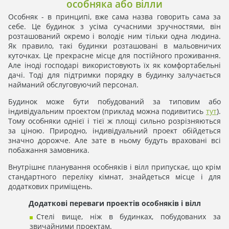
особняка або вілли
Особняк - в принципі, вже сама назва говорить сама за
себе. Це будинок з усіма сучасними зручностями, він
розташований окремо і володіє ним тільки одна людина.
Як правило, такі будинки розташовані в мальовничих
куточках. Це прекрасне місце для постійного проживання.
Але іноді господарі використовують їх як комфортабельні
дачі. Тоді для підтримки порядку в будинку залучається
найманий обслуговуючий персонал.
Будинок може бути побудований за типовим або
індивідуальним проектом (приклад можна подивитись
тут
).
Тому особняки однієї і тієї ж площі сильно розрізняються
за ціною. Природно, індивідуальний проект обійдеться
значно дорожче. Але зате в ньому будуть враховані всі
побажання замовника.
Внутрішнє планування особняків і вілл припускає, що крім
стандартного переліку кімнат, знайдеться місце і для
додаткових приміщень.
Додаткові переваги проектів особняків і вілл
Стелі вище, ніж в будинках, побудованих за
звичайними проектам.