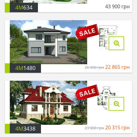
43 900
грн
4M
634
22 865
грн
4M
1480
26 900
грн
20 315
грн
4M
3438
23 900
грн