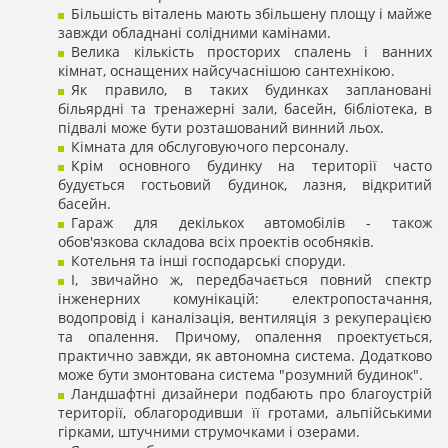
Більшість віталень мають збільшену площу і майже
завжди обладнані солідними камінами.
Велика кількість просторих спалень і ванних
кімнат, оснащених найсучаснішою сантехнікою.
Як правило, в таких будинках заплановані
більярдні та тренажерні зали, басейн, бібліотека, в
підвалі може бути розташований винний льох.
Кімната для обслуговуючого персоналу.
Крім основного будинку на території часто
будується гостьовий будинок, лазня, відкритий
басейн.
Гараж для декількох автомобілів - також
обов'язкова складова всіх проектів особняків.
Котельня та інші господарські споруди.
І, звичайно ж, передбачається повний спектр
інженерних комунікацій: електропостачання,
водопровід і каналізація, вентиляція з рекуперацією
та опалення. Причому, опалення проектується,
практично завжди, як автономна система. Додатково
може бути змонтована система "розумний будинок".
Ландшафтні дизайнери подбають про благоустрій
території, облагородивши її гротами, альпійськими
гірками, штучними струмочками і озерами.