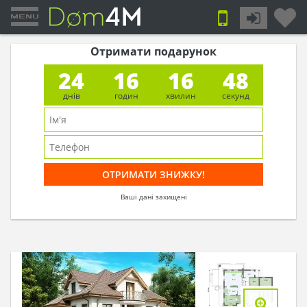
Отримати подарунок
24
16
16
47
днів
годин
хвилин
секунд
Ваші дані захищені