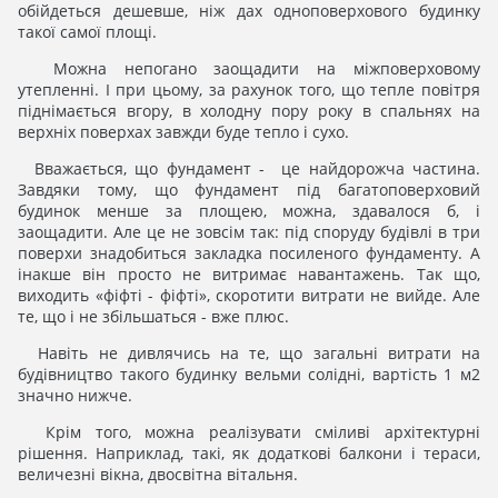
обійдеться дешевше, ніж дах одноповерхового будинку
такої самої площі.
Можна непогано заощадити на міжповерховому
утепленні. І при цьому, за рахунок того, що тепле повітря
піднімається вгору, в холодну пору року в спальнях на
верхніх поверхах завжди буде тепло і сухо.
Вважається, що фундамент - це найдорожча частина.
Завдяки тому, що фундамент під багатоповерховий
будинок менше за площею, можна, здавалося б, і
заощадити. Але це не зовсім так: під споруду будівлі в три
поверхи знадобиться закладка посиленого фундаменту. А
інакше він просто не витримає навантажень. Так що,
виходить «фіфті - фіфті», скоротити витрати не вийде. Але
те, що і не збільшаться - вже плюс.
Навіть не дивлячись на те, що загальні витрати на
будівництво такого будинку вельми солідні, вартість 1 м2
значно нижче.
Крім того, можна реалізувати сміливі архітектурні
рішення. Наприклад, такі, як додаткові балкони і тераси,
величезні вікна, двосвітна вітальня.