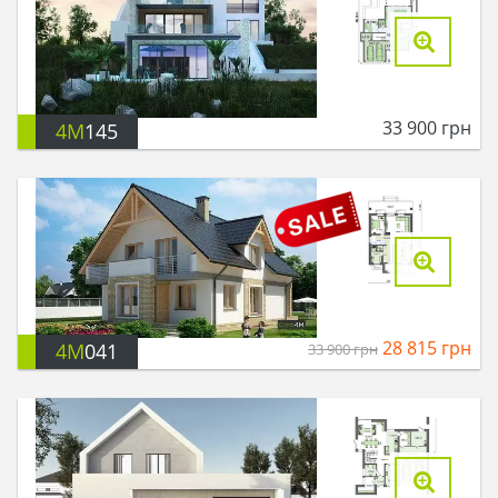
33 900
грн
4M
145
28 815
грн
4M
041
33 900
грн