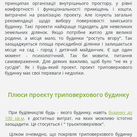
принципах організації внутрішнього простору, у рівні
комфортності і функціональності приміщень і кошти,
витрачені на реалізацію проекту. Але існують загальні
рекомендації щодо вибору поверховості заміського
будинку. Такі проекти найкраще підходять для невеликих
земельних ділянок. Якщо потрібне житло для великої
родини, а місця мало, то будинки "ростуть вгору". Так
заощаджується площа присадибної ділянки і залишається
місце на сад - город і дитячий майданчик. Є ще один
момент - психологічний. Так би мовити, питання
самовираження. Для деяких важливо, щоб було "не як у
сусідів". Як і будь-який проект, проект триповерхового
будинку має свої переваги і недоліки.
Плюси проекту триповерхового будинку
При будівництві будь - якого будинку, навіть
будинку до
100 кв.м
. є достатньо витрат, на яких можливо істотно
заощадити. Це стосується і " трьохповерхівок".
Цілком очевидно, що покрівля триповерхового будинку