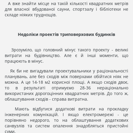
А вже знайти місце на такій кількості квадратних метрів
для власної вбудованої сауни, спортзалу і бібліотеки не
складе ніяких труднощів.
Недоліки проектів триповерхових будинків
Зрозуміло, що головний мінус такого проекту - великі
витрати на будівництво. Але є й інші моменти, що
працюють в мінус.
Як би не вигадували проектувальники у раціональності
планувань, але без сходів між поверхами обійтися ніяк не
можна. А це 14-18 м2 корисної площі. А якщо сходів двоє,
то в результаті отримуємо 28-36 нераціонально
використаних дорогоцінних квадратних метрів. До того ж,
облаштування сходів - справа витратна.
Мають відбутися додаткові витрати на прокладку
інженерних комунікацій. І якщо електромережі - це
порівняно недорого, то на облаштування додаткових
санвузлів та систем опалення знадобляться пристойні
суми.