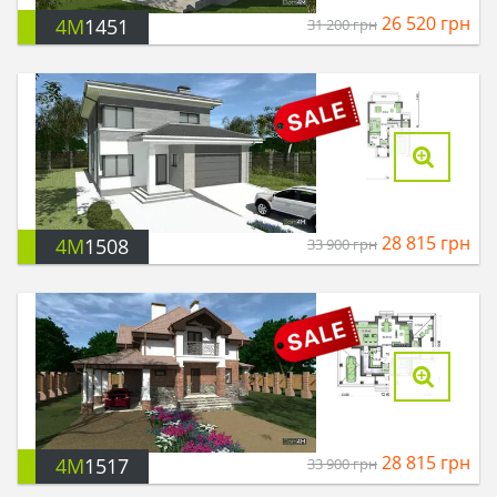
26 520
грн
4M
1451
31 200
грн
28 815
грн
4M
1508
33 900
грн
28 815
грн
4M
1517
33 900
грн