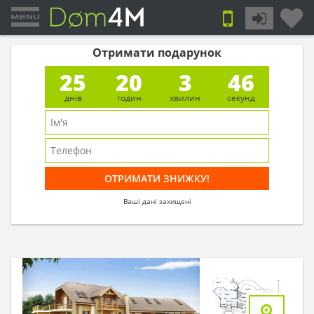
Отримати подарунок
25
20
3
45
днів
годин
хвилин
секунд
Ваші дані захищені