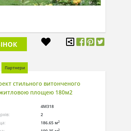
ІНОК
Партнери
оект стильного витонченого
 житловою площею 180м2
4M318
рхів:
2
2
ща:
186.65 м
2
а:
100.35 м