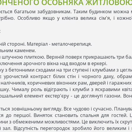
ОНЧЕНОГО ОСОБНЯКА ЖИТЛОВОЮ
ється багатьом забудовникам. Таким будинком можна 
рібно. Особливо якщо у клієнта велика сім'я, і ​​ко
:
ій стороні. Матеріал - металочерепиця.
льним каменем.
 штучною плиткою. Верхній поверх прикрашають три ба
ключення арочного вікна над входом в еркері.
нку з бетонними сходами на три ступені і клумбами з це
 урочистий контраст білих стін і чорного даху, обра
 налічників, коричневих віконних рам, дверей і гаражних
шку. Чималу роль відіграють і клумби з яскравими квітам
ршальний елемент екстер'єру - це доглянуті газони. Во
ься зовнішньому вигляду. Все чудово і сучасно. Планув
ся до першої. Виняток становить спальня для гостей. 
ини з обмеженими можливостями. Це виключить їх скрут
зал. Відсутність перегородок зробило його великим і