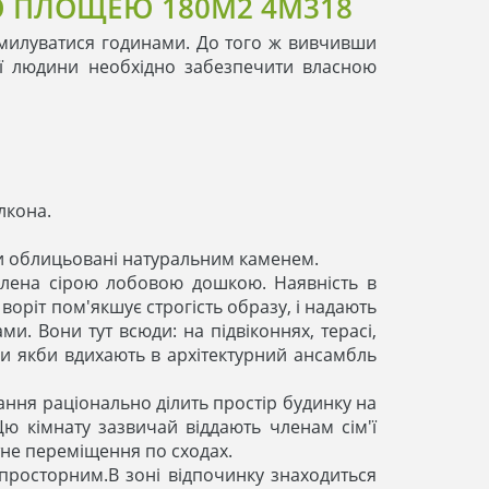
 ПЛОЩЕЮ 180М2 4M318
милуватися годинами. До того ж вивчивши
жної людини необхідно забезпечити власною
лкона.
гли облицьовані натуральним каменем.
млена сірою лобовою дошкою. Наявність в
 воріт пом'якшує строгість образу, і надають
и. Вони тут всюди: на підвіконнях, терасі,
ни якби вдихають в архітектурний ансамбль
ання раціонально ділить простір будинку на
Цю кімнату зазвичай віддають членам сім'ї
не переміщення по сходах.
 просторним.В зоні відпочинку знаходиться