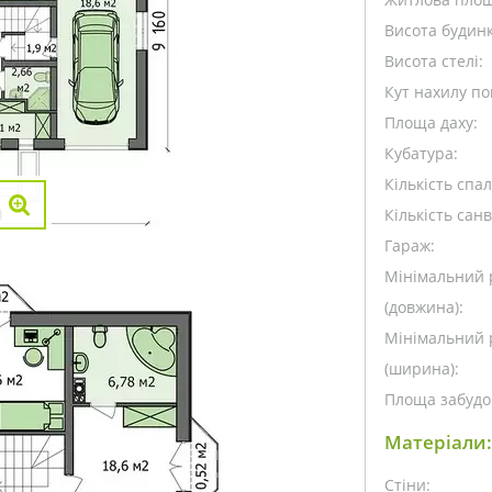
Висота будинк
Висота стелі:
Кут нахилу пок
Площа даху:
Кубатура:
Кількість спа
Кількість санв
Гараж:
Мінімальний 
(довжина):
Мінімальний 
(ширина):
Площа забудо
Матеріали:
Стіни: