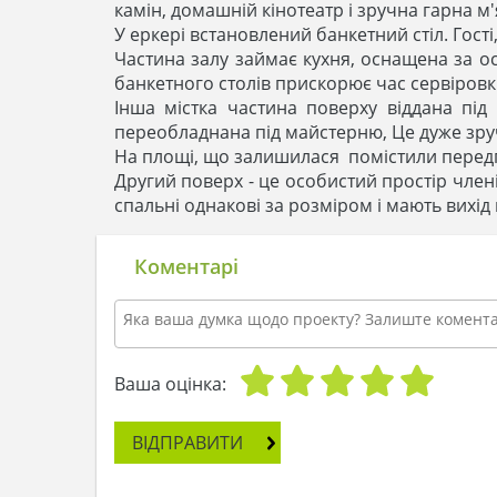
камін, домашній кінотеатр і зручна гарна м
У еркері встановлений банкетний стіл. Гос
Частина залу займає кухня, оснащена за о
банкетного столів прискорює час сервіровки
Інша містка частина поверху віддана під
переобладнана під майстерню, Це дуже зру
На площі, що залишилася помістили передпо
Другий поверх - це особистий простір член
спальні однакові за розміром і мають вихід 
Коментарі
Ваша оцінка:
ВІДПРАВИТИ