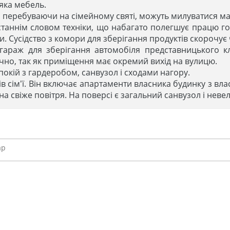
'яка мебель.
ті, перебуваючи на сімейному святі, можуть милуватися
станнім словом техніки, що набагато полегшує працю го
. Сусідство з комори для зберігання продуктів скорочує 
 гараж для зберігання автомобіля представницького 
чно, так як приміщення має окремий вихід на вулицю.
кій з гардеробом, санвузол і сходами нагору.
ів сім'ї. Він включає апартаменти власника будинку з вл
на свіже повітря. На поверсі є загальний санвузол і неве