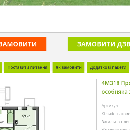
ЗАМОВИТИ
ЗАМОВИТИ ДЗВ
Поставити питання
Як замовити
Додаткові пакети
4M318 Пр
особняка
Артикул
Кількість пове
Загальна пло
Житлова площ