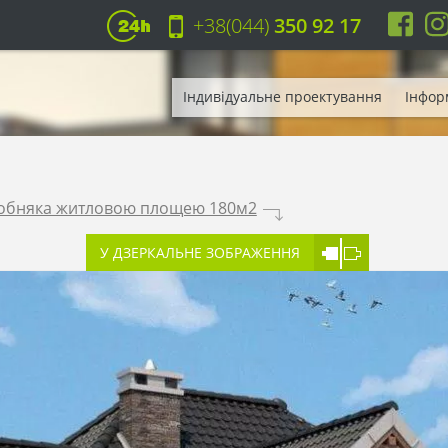
+38(044)
350 92 17
Індивідуальне проектування
Інфор
собняка житловою площею 180м2
.
У ДЗЕРКАЛЬНЕ ЗОБРАЖЕННЯ