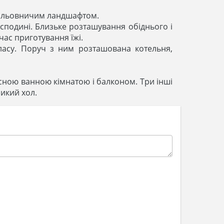
 мальовничим ландшафтом.
сподині. Близьке розташування обіднього і
час приготування їжі.
класу. Поруч з ним розташована котельня,
асною ванною кімнатою і балконом. Три інші
ликий хол.