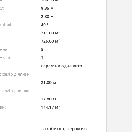
у:
8.35 м
2.80 м
рівлі:
40 °
2
211.00 м
3
725.00 м
лень:
5
узлів:
3
Гараж на одне авто
розмір ділянки
21.00 м
розмір ділянки
17.80 м
2
ви:
144.17 м
газобетон, керамічні