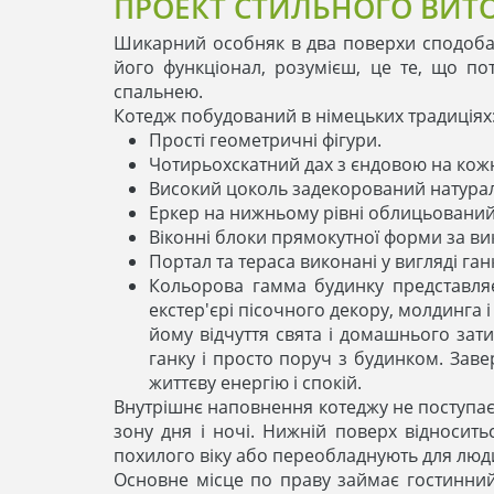
ПРОЕКТ СТИЛЬНОГО ВИТ
Шикарний особняк в два поверхи сподоба
його функціонал, розумієш, це те, що пот
спальнею.
Котедж побудований в німецьких традиціях
Прості геометричні фігури.
Чотирьохскатний дах з єндовою на кожн
Високий цоколь задекорований натура
Еркер на нижньому рівні облицьований
Віконні блоки прямокутної форми за ви
Портал та тераса виконані у вигляді га
Кольорова гамма будинку представляє
екстер'єрі пісочного декору, молдинга і
йому відчуття свята і домашнього зати
ганку і просто поруч з будинком. Заве
життєву енергію і спокій.
Внутрішнє наповнення котеджу не поступаєт
зону дня і ночі. Нижній поверх відносить
похилого віку або переобладнують для люд
Основне місце по праву займає гостинний 