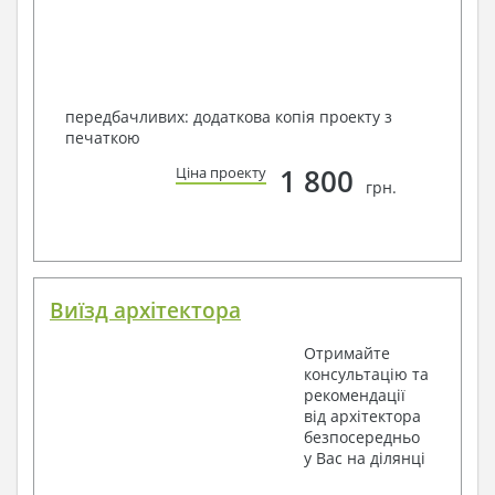
передбачливих: додаткова копія проекту з
печаткою
1 800
Ціна проекту
грн.
Виїзд архітектора
Отримайте
консультацію та
рекомендації
від архітектора
безпосередньо
у Вас на ділянці