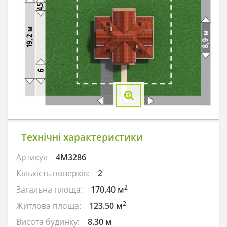
Технічні характеристики
Артикул
4M3286
Кількість поверхів:
2
2
Загальна площа:
170.40 м
2
Житлова площа:
123.50 м
Висота будинку:
8.30 м