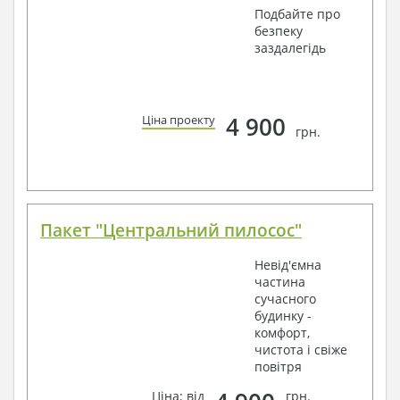
Подбайте про
безпеку
заздалегідь
4 900
Ціна проекту
грн.
Пакет "Центральний пилосос"
Невід'ємна
частина
сучасного
будинку -
комфорт,
чистота і свіже
повітря
Ціна: від
грн.