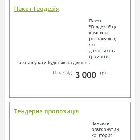
Пакет Геодезія
Пакет
"Геодезія" це
комплекс
розрахунків,
які
дозволяють
грамотно
розташувати будинок на ділянці.
3 000
Ціна: від
грн.
Тендерна пропозиція
Замовте
розгорнутий
кошторис.