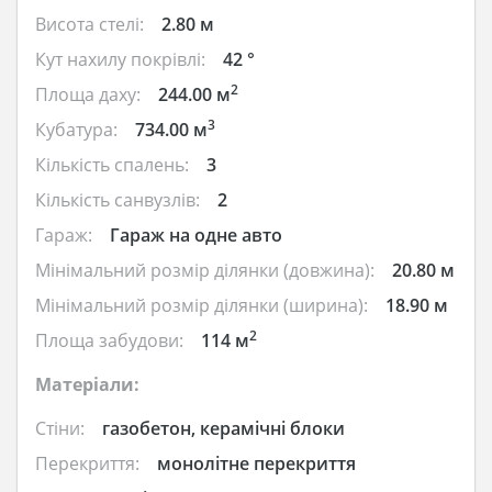
Висота стелі:
2.80 м
Кут нахилу покрівлі:
42 °
2
Площа даху:
244.00 м
3
Кубатура:
734.00 м
Кількість спалень:
3
Кількість санвузлів:
2
Гараж:
Гараж на одне авто
Мінімальний розмір ділянки (довжина):
20.80 м
Мінімальний розмір ділянки (ширина):
18.90 м
2
Площа забудови:
114 м
Матеріали:
Стіни:
газобетон, керамічні блоки
Перекриття:
монолітне перекриття