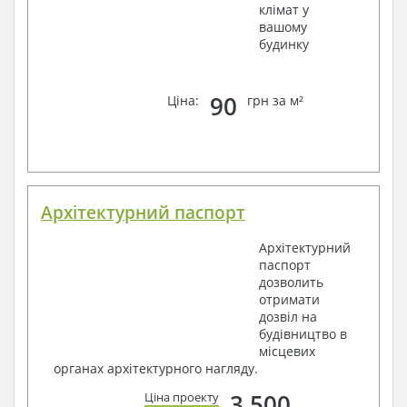
клімат у
вашому
будинку
90
Ціна:
грн за м²
Архітектурний паспорт
Архітектурний
паспорт
дозволить
отримати
дозвіл на
будівництво в
місцевих
органах архітектурного нагляду.
3 500
Ціна проекту