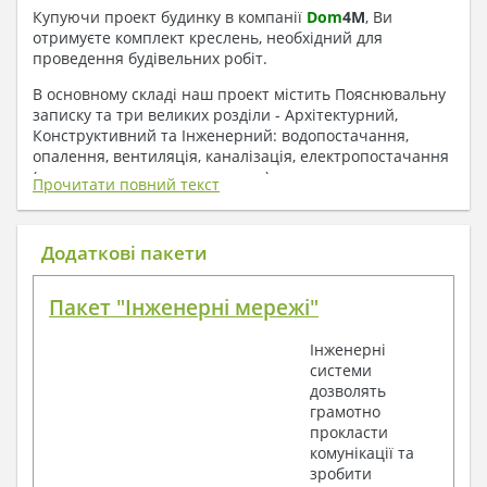
Купуючи проект будинку в компанії
Dom
4
M
, Ви
отримуєте комплект креслень, необхідний для
проведення будівельних робіт.
В основному складі наш проект містить Пояснювальну
записку та три великих розділи - Архітектурний,
Конструктивний та Інженерний: водопостачання,
опалення, вентиляція, каналізація, електропостачання
( купується за додаткову плату ).
Прочитати повний текст
1. До складу Архітектурного розділу
входять:
Додаткові пакети
Поверхові плани з експлікацією приміщень
Пакет "Інженерні мережі"
План покрівлі
Розрізи та склад конструкцій
Інженерні
Фасади з даними зовнішніх оздоблень
системи
Елементи прорізів – специфікація
дозволять
Дані перемичок – перетин та специфікація
грамотно
Експлікація підлог
прокласти
Обсяги основних будівельних матеріалів
комунікації та
Архітектурні вузли в конструкціях
зробити