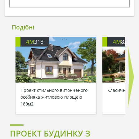
Подібні
4M
318
4M
833
Проект стильного витонченого
Класичний кр
особняка житловою площею
180м2
ПРОЕКТ БУДИНКУ З