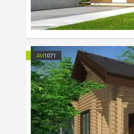
4M
1071