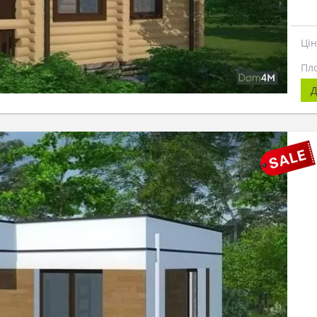
Ці
Пл