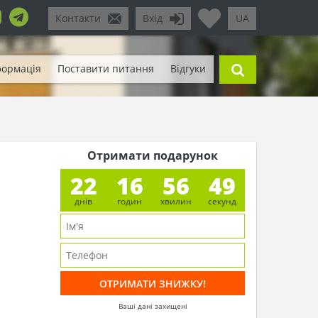
Контакти
Вхід
UA
формація
Поставити питання
Відгуки
Отримати подарунок
22
16
56
47
днів
годин
хвилин
секунд
Ваші дані захищені