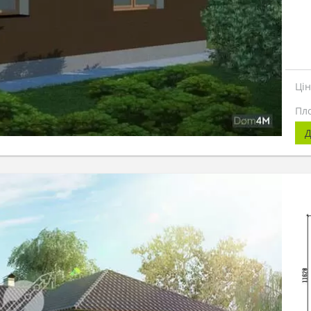
Ці
Пл