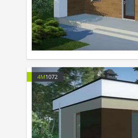
4M
1072