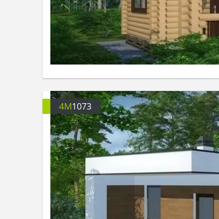
4M
1073