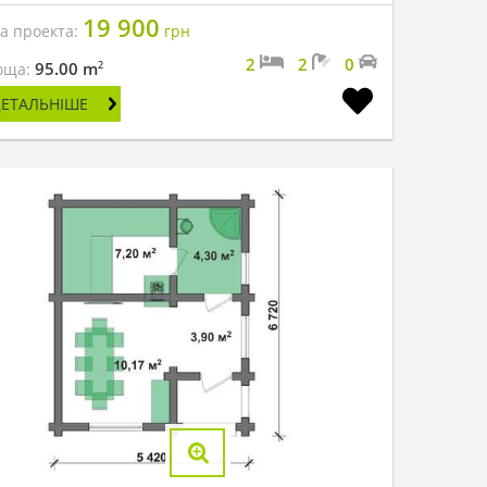
19 900
на проекта:
грн
2
2
0
2
95.00 m
оща:
ДЕТАЛЬНІШЕ