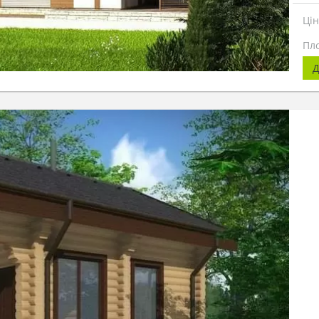
Ці
Пл