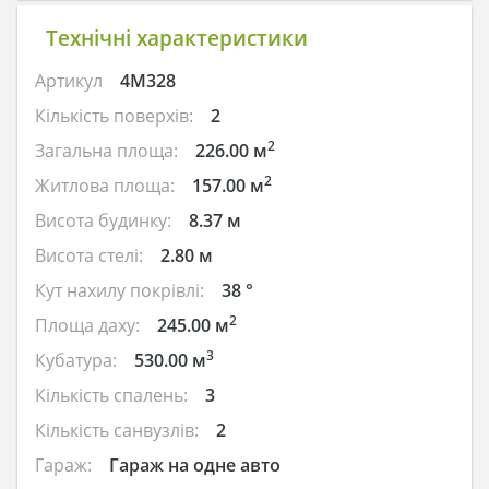
Технічні характеристики
Артикул
4M328
Кількість поверхів:
2
2
Загальна площа:
226.00 м
2
Житлова площа:
157.00 м
Висота будинку:
8.37 м
Висота стелі:
2.80 м
Кут нахилу покрівлі:
38 °
2
Площа даху:
245.00 м
3
Кубатура:
530.00 м
Кількість спалень:
3
Кількість санвузлів:
2
Гараж:
Гараж на одне авто