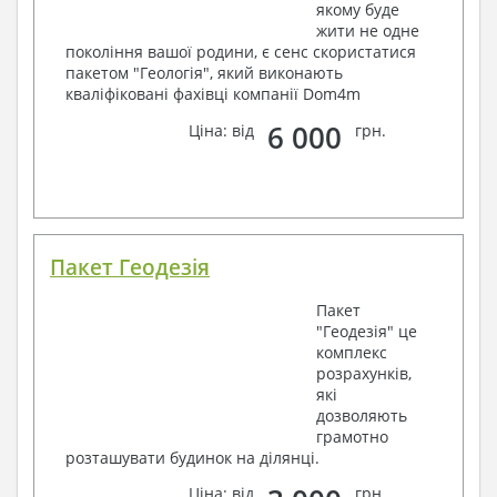
якому буде
жити не одне
покоління вашої родини, є сенс скористатися
пакетом "Геологія", який виконають
кваліфіковані фахівці компанії Dom4m
6 000
Ціна: від
грн.
Пакет Геодезія
Пакет
"Геодезія" це
комплекс
розрахунків,
які
дозволяють
грамотно
розташувати будинок на ділянці.
Ціна: від
грн.