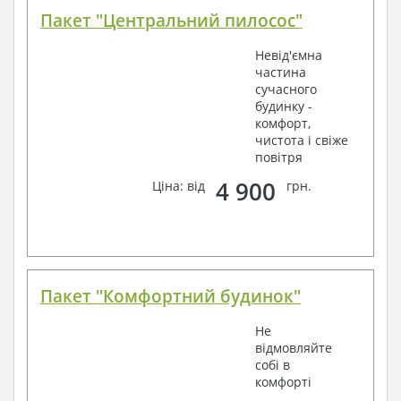
Пакет "Центральний пилосос"
Невід'ємна
частина
сучасного
будинку -
комфорт,
чистота і свіже
повітря
4 900
Ціна: від
грн.
Пакет "Комфортний будинок"
Не
відмовляйте
собі в
комфорті