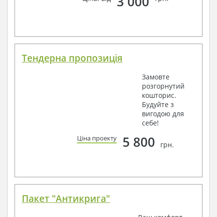
3 000
Тендерна пропозиція
Замовте
розгорнутий
кошторис.
Будуйте з
вигодою для
себе!
5 800
Ціна проекту
грн.
Пакет "Антикрига"