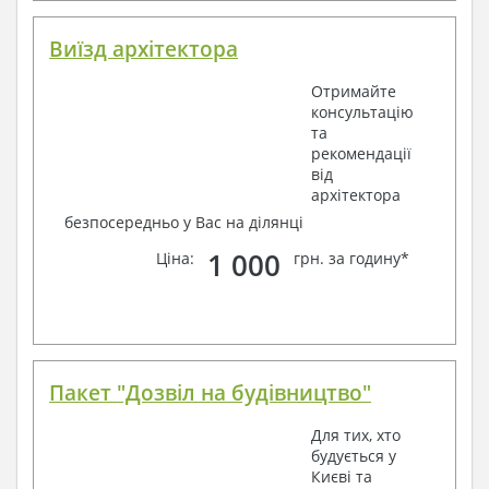
Виїзд архітектора
Отримайте
консультацію
та
рекомендації
від
архітектора
безпосередньо у Вас на ділянці
1 000
Ціна:
грн. за годину*
Пакет "Дозвіл на будівництво"
Для тих, хто
будується у
Києві та