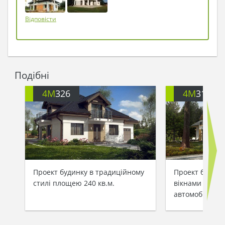
Відповісти
Подібні
4M
326
4M
310
Проект будинку в традиційному
Проект будинк
стилі площею 240 кв.м.
вікнами і гара
автомобілів