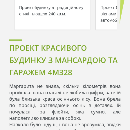
Проект будинку в традиційному
Проект будинк
стилі площею 240 кв.м.
вікнами і гара
автомобілів
ПРОЕКТ КРАСИВОГО
БУДИНКУ З МАНСАРДОЮ ТА
ГАРАЖЕМ 4M328
Маргарита не знала, скільки кілометрів вона
пройшла: вона взагалі не любила цифри, зате їй
була близька краса осіннього лісу. Вона брела
по просіці, розглядаючи осінь в деталях. Їй
почулася гра флейти, яка сумно, але
наполегливо кликала за собою.
Навколо було нідуші, і вона не зрозуміла, звідки