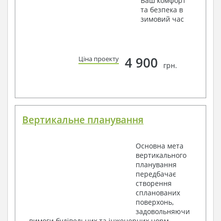
Ваш комфорт
та безпека в
зимовий час
4 900
Ціна проекту
грн.
Вертикальне планування
Основна мета
вертикального
планування
передбачає
створення
спланованих
поверхонь,
задовольняючи
вимоги будівельних та інженерних норм.