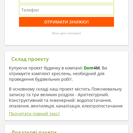
Ваші дані захищені
Склад проекту
Купуючи проект будинку в компанії
Dom
4
M
, Ви
отримуєте комплект креслень, необхідний для
проведення будівельних робіт.
В основному складі наш проект містить Пояснювальну
записку та три великих розділи - Архітектурний,
Конструктивний та Інженерний: водопостачання,
опалення, вентиляція, каналізація, електропостачання
( купується за додаткову плату ).
Прочитати повний текст
1. До складу Архітектурного розділу
входять:
Додаткові пакети