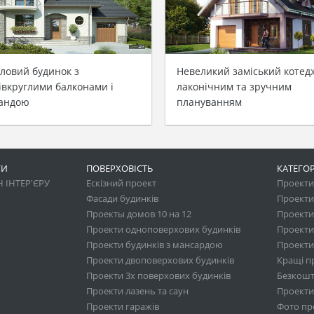
ловий будинок з
Невеликий заміський котед
івкруглими балконами і
лаконічним та зручним
андою
плануванням
ГИ
ПОВЕРХОВІСТЬ
КАТЕГОР
 ІНТЕР'ЄРУ
Ескізний проект
Проекти 
Фасади будинків
Проекти
Проекты домов 10 на 12
Проекти
Проекти одноповерхових будинків
Проекти
Проекти будинків з мансардою
Проекти 
Проекти двоповерхових будинків
Кращі п
Проекти 3х поверхових будинків
Безкошт
Проекти лазень та саун
Проекти
Проекти гаражів
Фото про