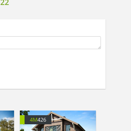
22
4M
426