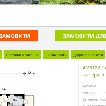
ЗАМОВИТИ
ЗАМОВИТИ ДЗВ
Поставити питання
Як замовити
Додаткові пакети
4M3122 Га
та терасо
Артикул
Кількість пове
Загальна пло
Житлова площ