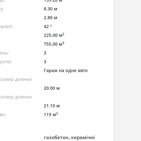
у:
8.30 м
2.80 м
рівлі:
42 °
2
225.00 м
3
755.00 м
лень:
3
узлів:
3
Гараж на одне авто
розмір ділянки
20.00 м
розмір ділянки
21.10 м
2
ви:
119 м
газобетон, керамічні