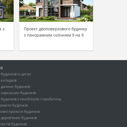
ж з
Проект двоповерхового будинку
з панорамним склінням 9 на 9
ІЇ
будинків із цегли
 котеджів
 дачних будинків
 каркасних будинків
будинків з піноблоків і газобетону
роекти будинків
овні проекти будинків
 дерев'яних будинків
ектів будинків