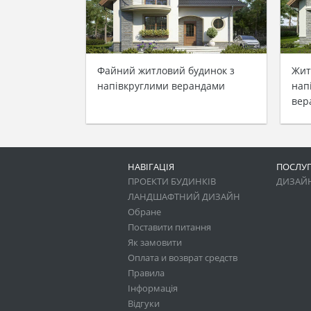
Файний житловий будинок з
Жит
напівкруглими верандами
нап
вер
НАВІГАЦІЯ
ПОСЛУ
ПРОЕКТИ БУДИНКІВ
ДИЗАЙН
ЛАНДШАФТНИЙ ДИЗАЙН
Обране
Поставити питання
Як замовити
Оплата и возврат средств
Правила
Інформація
Відгуки