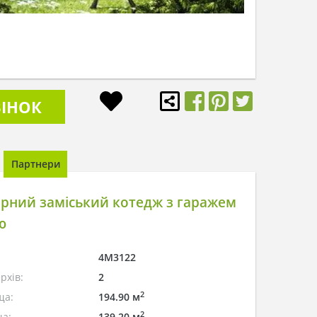
ІНОК
Партнери
рний заміський котедж з гаражем
ю
4M3122
рхів:
2
2
ща:
194.90 м
2
а:
139.20 м