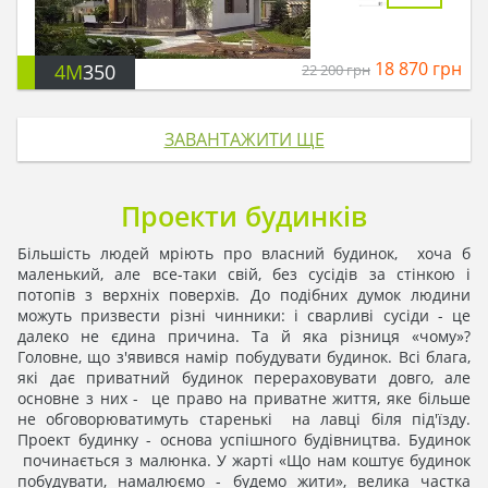
18 870
грн
4M
350
22 200
грн
ЗАВАНТАЖИТИ ЩЕ
Проекти будинків
Більшість людей мріють про власний будинок, хоча б
маленький, але все-таки свій, без сусідів за стінкою і
потопів з верхніх поверхів. До подібних думок людини
можуть призвести різні чинники: і сварливі сусіди - це
далеко не єдина причина. Та й яка різниця «чому»?
Головне, що з'явився намір побудувати будинок. Всі блага,
які дає приватний будинок перераховувати довго, але
основне з них - це право на приватне життя, яке більше
не обговорюватимуть старенькі на лавці біля під'їзду.
Проект будинку - основа успішного будівництва. Будинок
починається з малюнка. У жарті «Що нам коштує будинок
побудувати, намалюємо - будемо жити», велика частка