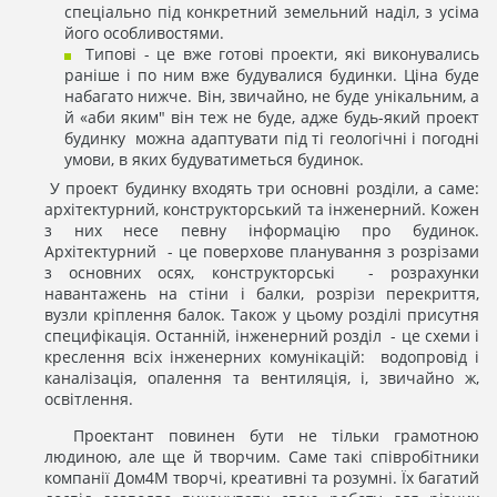
спеціально під конкретний земельний наділ, з усіма
його особливостями.
Типові - це вже готові проекти, які виконувались
раніше і по ним вже будувалися будинки. Ціна буде
набагато нижче. Він, звичайно, не буде унікальним, а
й «аби яким" він теж не буде, адже будь-який проект
будинку можна адаптувати під ті геологічні і погодні
умови, в яких будуватиметься будинок.
У проект будинку входять три основні розділи, а саме:
архітектурний, конструкторський та інженерний. Кожен
з них несе певну інформацію про будинок.
Архітектурний - це поверхове планування з розрізами
з основних осях, конструкторські - розрахунки
навантажень на стіни і балки, розрізи перекриття,
вузли кріплення балок. Також у цьому розділі присутня
специфікація. Останній, інженерний розділ - це схеми і
креслення всіх інженерних комунікацій: водопровід і
каналізація, опалення та вентиляція, і, звичайно ж,
освітлення.
Проектант повинен бути не тільки грамотною
людиною, але ще й творчим. Саме такі співробітники
компанії Дом4М творчі, креативні та розумні. Їх багатий