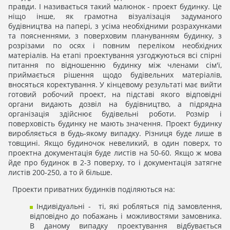
правди. І називається такий малюнок - проект будинку. Це
ніщо інше, як грамотна візуалізація задуманого
будівництва на папері, з усіма необхідними розрахунками
та поясненнями, з поверховим плануванням будинку, з
розрізами по осях і повним переліком необхідних
матеріалів. На етапі проектування узгоджуються всі спірні
питання по відношенню будинку між членами сім'ї,
приймається рішення щодо будівельних матеріалів,
вносяться коректування. У кінцевому результаті має вийти
готовий робочий проект, на підставі якого відповідні
органи видають дозвіл на будівництво, а підрядна
організація здійснює будівельні роботи. Розмір і
поверховість будинку не мають значення. Проект будинку
виробляється в будь-якому випадку. Різниця буде лише в
товщині. Якщо будиночок невеликий, в один поверх, то
проектна документація буде листів на 50-60. Якщо ж мова
йде про будинок в 2-3 поверху, то і документація затягне
листів 200-250, а то й більше.
Проекти приватних будинків поділяються на:
Індивідуальні - ті, які робляться під замовлення,
відповідно до побажань і можливостями замовника.
В даному випадку проектування відбувається