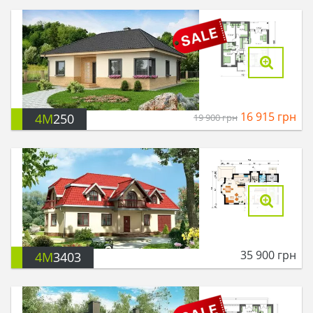
16 915
грн
4M
250
19 900
грн
35 900
грн
4M
3403