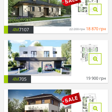
18 870
грн
4M
7107
22 200
грн
19 900
грн
4M
705