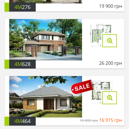
19 900
грн
4M
276
26 200
грн
4M
628
16 915
грн
4M
464
19 900
грн