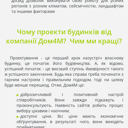
досвід дозволяє виконувати свою роботу для різних
регіонів з різним кліматом, сейсмічністю, ландшафтом
та іншими факторами
Чому проекти будинків від
компанії Дом4М? Чим ми кращі?
Проектування - це перший крок назустріч власному
будинку, це початок його будівництва. А, як відомо,
успішний початок - це високий ступінь ймовірності такого
ж успішного закінчення. Будь-яка справа треба починати з
гарним настроєм і правильним підходом, тоді на шляху
буде менше перешкод. Отже, Дом4М це:
доброзичливий і позитивний настрій
співробітників. Вони завжди підкажуть і
проконсультують. Наявність сайтів робить процес
вибору цікавим і наочним;
доступні ціни. Всі ціни мають економічне
обґрунтування, в результаті чого, вони виходять
прийнятними;