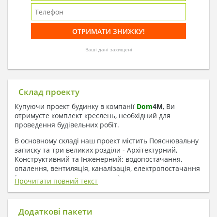
Ваші дані захищені
Склад проекту
Купуючи проект будинку в компанії
Dom
4
M
, Ви
отримуєте комплект креслень, необхідний для
проведення будівельних робіт.
В основному складі наш проект містить Пояснювальну
записку та три великих розділи - Архітектурний,
Конструктивний та Інженерний: водопостачання,
опалення, вентиляція, каналізація, електропостачання
( купується за додаткову плату ).
Прочитати повний текст
1. До складу Архітектурного розділу
входять:
Додаткові пакети