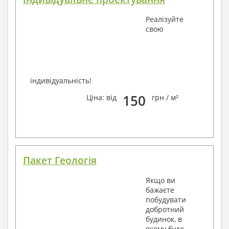
Реалізуйте
свою
індивідуальність!
150
Ціна: від
грн / м²
Пакет Геологія
Якщо ви
бажаєте
побудувати
добротний
будинок, в
якому буде