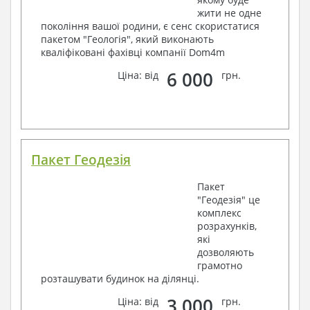
жити не одне
покоління вашої родини, є сенс скористатися
пакетом "Геологія", який виконають
кваліфіковані фахівці компанії Dom4m
6 000
Ціна: від
грн.
Пакет Геодезія
Пакет
"Геодезія" це
комплекс
розрахунків,
які
дозволяють
грамотно
розташувати будинок на ділянці.
3 000
Ціна: від
грн.