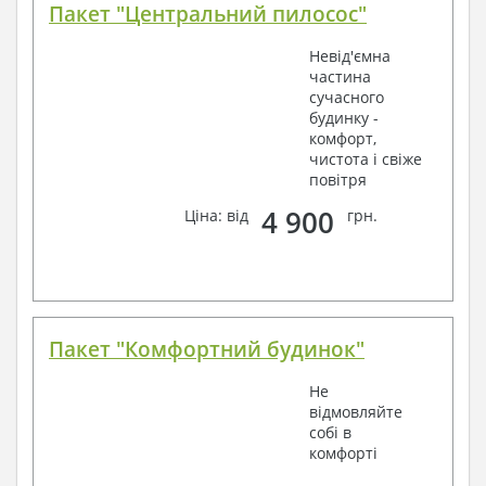
Пакет "Центральний пилосос"
Невід'ємна
частина
сучасного
будинку -
комфорт,
чистота і свіже
повітря
4 900
Ціна: від
грн.
Пакет "Комфортний будинок"
Не
відмовляйте
собі в
комфорті