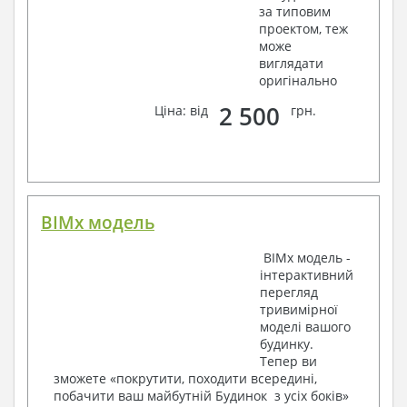
Відомості витрати сталі і бетону
за типовим
проектом, теж
3. Інженерний розділ (купується додатково
може
виглядати
за бажанням):
оригінально
Водопостачання і каналізація
2 500
Ціна: від
грн.
Умовні позначення із загальними даними
Система водопостачання і каналізації
Вузли й специфікація матеріалів
Опалення, вентиляція
Умовні позначення із загальними даними
BIMx модель
Система опалення
Система вентиляції
BIMx модель -
Специфікація матеріалів
інтерактивний
Електротехнічні рішення:
перегляд
тривимірної
Умовні позначення та загальні дані
моделі вашого
Принципова схема ВРУ
будинку.
План мереж освітлення, план силових мереж
Тепер ви
Схема системи рівняння потенціалів
зможете «покрутити, походити всередині,
Схема повторного контуру заземлення
побачити ваш майбутній Будинок з усіх боків»
Специфікація матеріалів