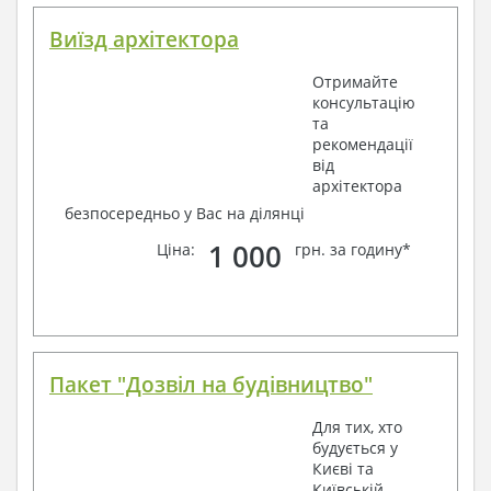
Виїзд архітектора
Отримайте
консультацію
та
рекомендації
від
архітектора
безпосередньо у Вас на ділянці
1 000
Ціна:
грн. за годину*
Пакет "Дозвіл на будівництво"
Для тих, хто
будується у
Києві та
Київській