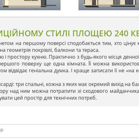
ИЦІЙНОМУ СТИЛІ ПЛОЩЕЮ 240 КВ
інетом на першому поверсі сподобається тим, хто цінує
 геометрія покрівлі, балкони та тераса.
ню і простору кухню. Практично з будь-якого місця денно
ршого поверху ще одна кімната. Її можна використов
ом відвідає геніальна думка. І краще записати її не «на 
арді: три спальні, кожна з яких має окремий вихід на ба
ору над ним можна потрапити зі сходового майданчика
увати цей простір для технічних потреб.