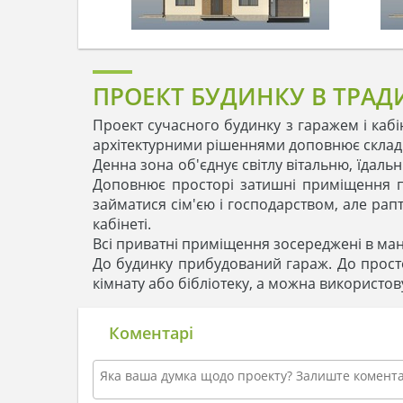
ПРОЕКТ БУДИНКУ В ТРАД
Проект сучасного будинку з гаражем і каб
архітектурними рішеннями доповнює складна
Денна зона об'єднує світлу вітальню, їдаль
Доповнює просторі затишні приміщення пе
займатися сім'єю і господарством, але рапт
кабінеті.
Всі приватні приміщення зосереджені в манс
До будинку прибудований гараж. До прост
кімнату або бібліотеку, а можна використов
Коментарі