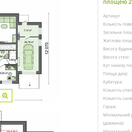
площею 24
Артикул
Кількість пове
Загальна пло
Житлова площ
Висота будинк
Висота стелі:
Кут нахилу пок
Площа даху:
Кубатура:
Кількість спа
Кількість санв
Гараж:
Мінімальний 
(довжина):
Мінімальний 