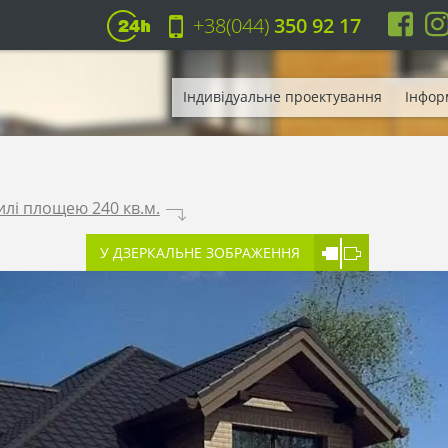
+38(044)
350 92 17
Індивідуальне проектування
Інфор
илі площею 240 кв.м.
.
У ДЗЕРКАЛЬНЕ ЗОБРАЖЕННЯ