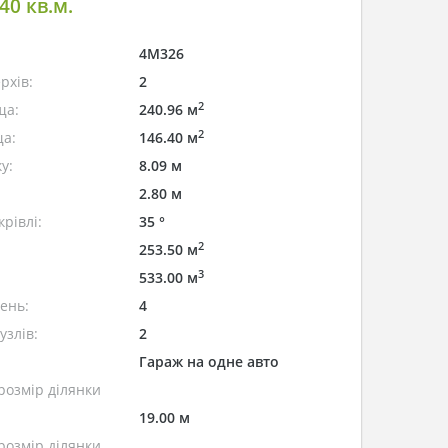
0 кв.м.
4M326
рхів:
2
2
ща:
240.96 м
2
а:
146.40 м
у:
8.09 м
2.80 м
рівлі:
35 °
2
253.50 м
3
533.00 м
лень:
4
узлів:
2
Гараж на одне авто
розмір ділянки
19.00 м
розмір ділянки