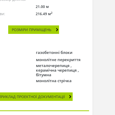
21.00 м
2
ви:
216.49 м
РОЗМІРИ ПРИМІЩЕНЬ
газобетонні блоки
монолітне перекриття
металочерепиця ,
керамічна черепиця ,
бітумна
монолітна стрічка
ПРИКЛАД ПРОЕКТНОЇ ДОКУМЕНТАЦІЇ