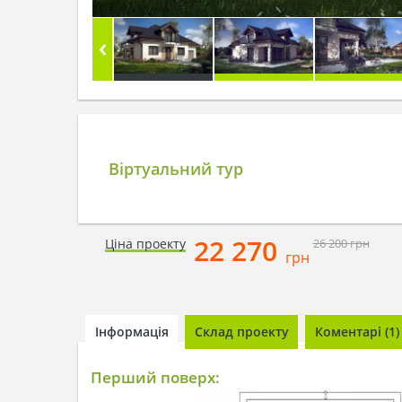
Віртуальний тур
22 270
Ціна проекту
26 200
грн
грн
Інформація
Склад проекту
Коментарі (1)
Перший поверх: