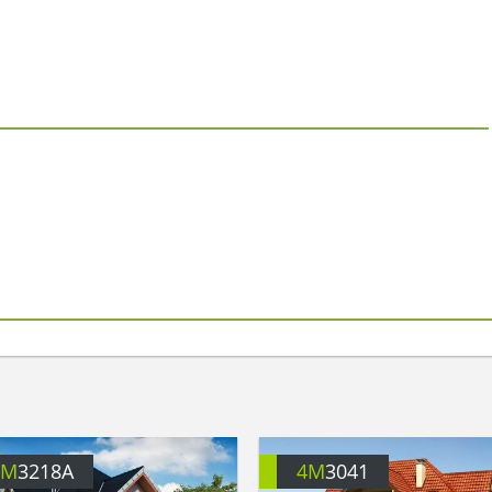
4M
3218A
4M
3041