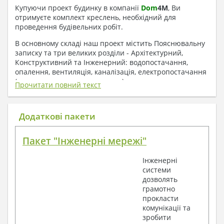
Купуючи проект будинку в компанії
Dom
4
M
, Ви
отримуєте комплект креслень, необхідний для
проведення будівельних робіт.
В основному складі наш проект містить Пояснювальну
записку та три великих розділи - Архітектурний,
Конструктивний та Інженерний: водопостачання,
опалення, вентиляція, каналізація, електропостачання
( купується за додаткову плату ).
Прочитати повний текст
1. До складу Архітектурного розділу
входять:
Додаткові пакети
Поверхові плани з експлікацією приміщень
Пакет "Інженерні мережі"
План покрівлі
Розрізи та склад конструкцій
Інженерні
Фасади з даними зовнішніх оздоблень
системи
Елементи прорізів – специфікація
дозволять
Дані перемичок – перетин та специфікація
грамотно
Експлікація підлог
прокласти
Обсяги основних будівельних матеріалів
комунікації та
Архітектурні вузли в конструкціях
зробити