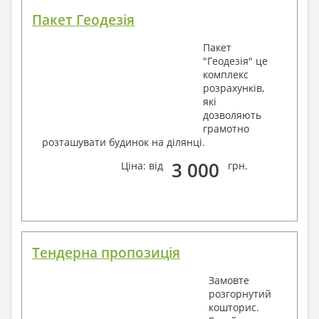
Пакет Геодезія
Пакет
"Геодезія" це
комплекс
розрахунків,
які
дозволяють
грамотно
розташувати будинок на ділянці.
3 000
Ціна: від
грн.
Тендерна пропозиція
Замовте
розгорнутий
кошторис.