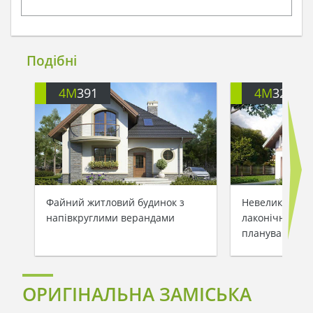
Подібні
4M
391
4M
3200
Файний житловий будинок з
Невеликий зам
напівкруглими верандами
лаконічним та
плануванням
ОРИГІНАЛЬНА ЗАМІСЬКА