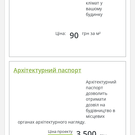
клімат у
вашому
будинку
90
Ціна:
грн за м²
Архітектурний паспорт
Архітектурний
паспорт
дозволить
отримати
дозвіл на
будівництво в
місцевих
органах архітектурного нагляду.
3 500
Ціна проекту