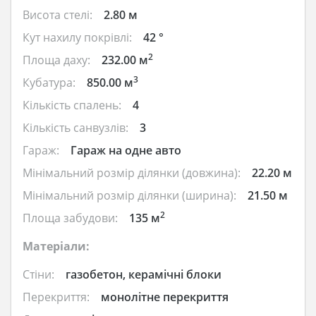
Висота стелі:
2.80 м
Кут нахилу покрівлі:
42 °
2
Площа даху:
232.00 м
3
Кубатура:
850.00 м
Кількість спалень:
4
Кількість санвузлів:
3
Гараж:
Гараж на одне авто
Мінімальний розмір ділянки (довжина):
22.20 м
Мінімальний розмір ділянки (ширина):
21.50 м
2
Площа забудови:
135 м
Матеріали:
Стіни:
газобетон, керамічні блоки
Перекриття:
монолітне перекриття