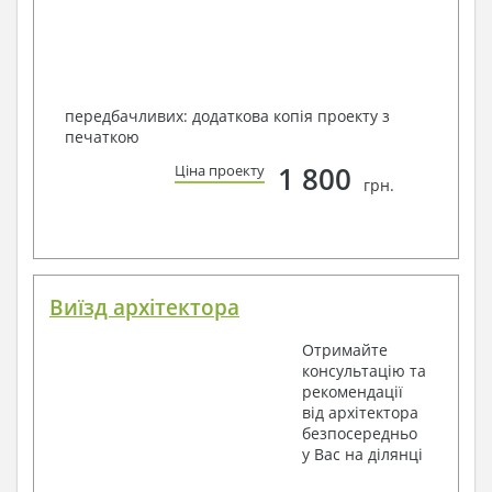
передбачливих: додаткова копія проекту з
печаткою
1 800
Ціна проекту
грн.
Виїзд архітектора
Отримайте
консультацію та
рекомендації
від архітектора
безпосередньо
у Вас на ділянці