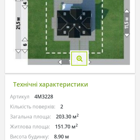
Технічні характеристики
Артикул
4M3228
Кількість поверхів:
2
2
Загальна площа:
203.30 м
2
Житлова площа:
151.70 м
Висота будинку:
8.90 м