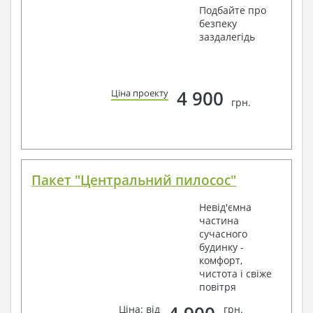
Подбайте про
безпеку
заздалегідь
4 900
Ціна проекту
грн.
Пакет "Центральний пилосос"
Невід'ємна
частина
сучасного
будинку -
комфорт,
чистота і свіже
повітря
Ціна: від
грн.