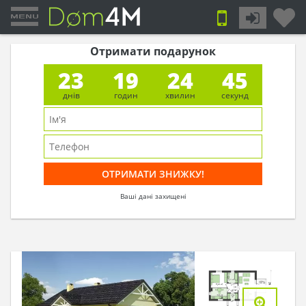
Отримати подарунок
23
19
24
44
днів
годин
хвилин
секунд
Ваші дані захищені