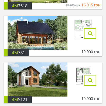
16 915
грн
4M
3518
19 900
грн
19 900
грн
4M
781
19 900
грн
4M
5121