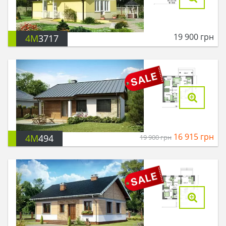
19 900
грн
4M
3717
16 915
грн
4M
494
19 900
грн