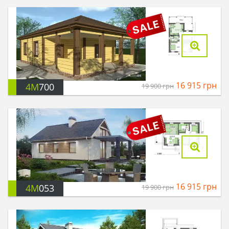
16 915
грн
4M
700
19 900
грн
16 915
грн
4M
053
19 900
грн