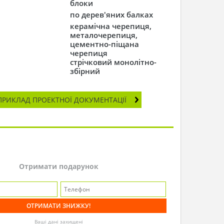
блоки
по дерев'яних балках
керамічна черепиця,
металочерепиця,
цементно-піщана
черепиця
стрічковий монолітно-
збірний
ПРИКЛАД ПРОЕКТНОЇ ДОКУМЕНТАЦІЇ
Отримати подарунок
Ваші дані захищені