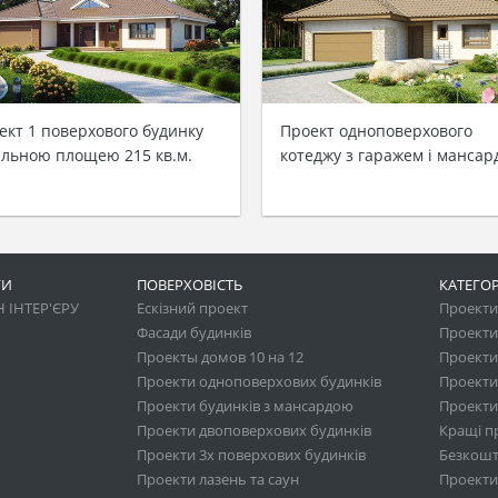
ект 1 поверхового будинку
Проект одноповерхового
альною площею 215 кв.м.
котеджу з гаражем і манса
ГИ
ПОВЕРХОВІСТЬ
КАТЕГОР
 ІНТЕР'ЄРУ
Ескізний проект
Проекти 
Фасади будинків
Проекти
Проекты домов 10 на 12
Проекти
Проекти одноповерхових будинків
Проекти
Проекти будинків з мансардою
Проекти 
Проекти двоповерхових будинків
Кращі п
Проекти 3х поверхових будинків
Безкошт
Проекти лазень та саун
Проекти