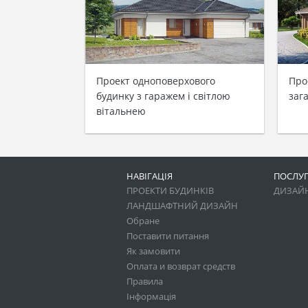
Проект одноповерхового
Про
будинку з гаражем і світлою
заг
вітальнею
НАВІГАЦІЯ
ПОСЛУ
ПРОЕКТИ БУДИНКІВ
ДИЗАЙН
ЛАНДШАФТНИЙ ДИЗАЙН
Обране
Поставити питання
Як замовити
Оплата и возврат средств
Правила
Інформація