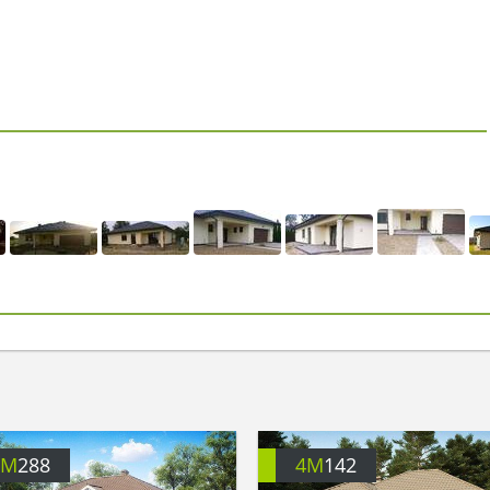
4M
288
4M
142