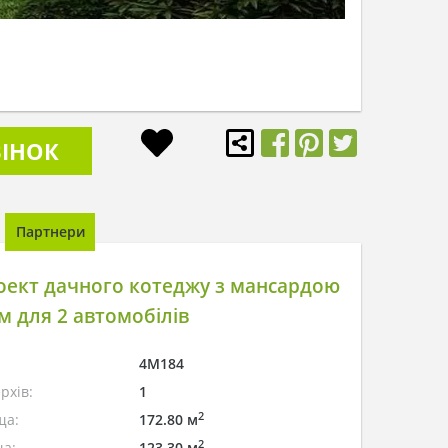
ІНОК
Партнери
оект дачного котеджу з мансардою
м для 2 автомобілів
4M184
рхів:
1
2
ща:
172.80 м
2
а:
123.30 м