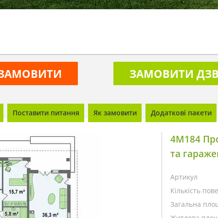
ЗАМОВИТИ
ЗАМОВИТИ ДЗВ
Поставити питання
Як замовити
Додаткові пакети
4M184 Пр
та гараже
Артикул
Кількість пове
Загальна пло
Житлова площ