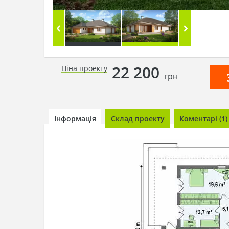
22 200
Ціна проекту
грн
Інформація
Склад проекту
Коментарі (1)