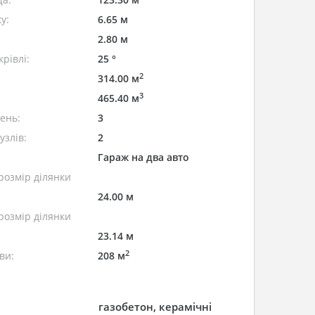
у:
6.65 м
2.80 м
рівлі:
25 °
2
314.00 м
3
465.40 м
лень:
3
узлів:
2
Гараж на два авто
розмір ділянки
24.00 м
розмір ділянки
23.14 м
2
ви:
208 м
газобетон, керамічні