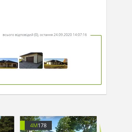
всього відповідей (0), остання 24.09.2020 14:07:16
4M
178
4M
180