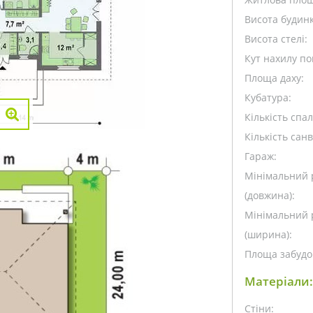
Висота будинк
Висота стелі:
Кут нахилу пок
Площа даху:
Кубатура:
Кількість спа
Кількість санв
Гараж:
Мінімальний 
(довжина):
Мінімальний 
(ширина):
Площа забудо
Матеріали:
Стіни: