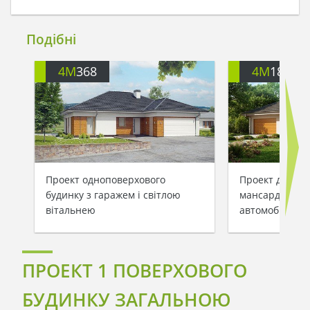
Подібні
4M
368
4M
184
Проект одноповерхового
Проект дачног
будинку з гаражем і світлою
мансардою та 
вітальнею
автомобілів
ПРОЕКТ 1 ПОВЕРХОВОГО
БУДИНКУ ЗАГАЛЬНОЮ