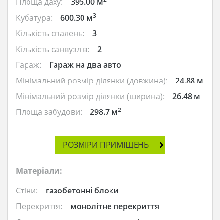
Площа даху:
395.00 м
3
Кубатура:
600.30 м
Кількість спалень:
3
Кількість санвузлів:
2
Гараж:
Гараж на два авто
Мінімальний розмір ділянки (довжина):
24.88 м
Мінімальний розмір ділянки (ширина):
26.48 м
2
Площа забудови:
298.7 м
РОЗМІРИ ПРИМІЩЕНЬ
Матеріали:
Стіни:
газобетонні блоки
Перекриття:
монолітне перекриття