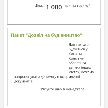
1 000
Ціна:
грн. за годину*
Пакет "Дозвіл на будівництво"
Для тих, хто
будується у
Києві та
Київській
області, та
деяких інших
містах, можемо
запропонувати допомогу в оформленні
документів.
з'ясуйте ціну в менеджера