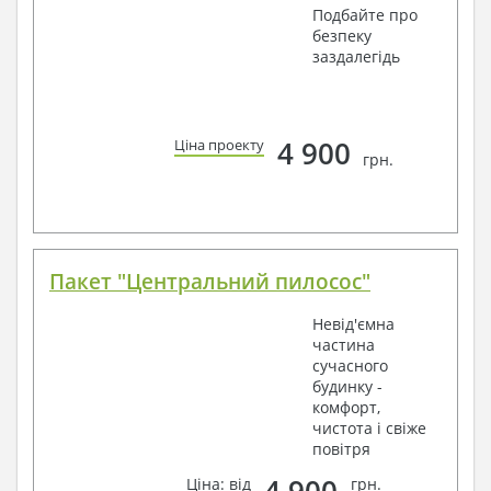
Подбайте про
безпеку
заздалегідь
4 900
Ціна проекту
грн.
Пакет "Центральний пилосос"
Невід'ємна
частина
сучасного
будинку -
комфорт,
чистота і свіже
повітря
Ціна: від
грн.