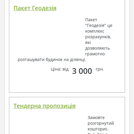
Пакет Геодезія
Пакет
"Геодезія" це
комплекс
розрахунків,
які
дозволяють
грамотно
розташувати будинок на ділянці.
3 000
Ціна: від
грн.
Тендерна пропозиція
Замовте
розгорнутий
кошторис.