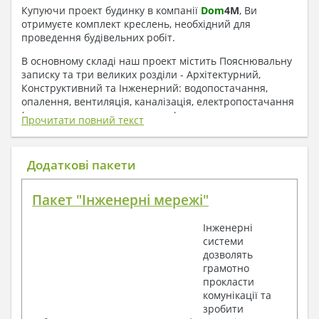
Купуючи проект будинку в компанії
Dom
4
M
, Ви
отримуєте комплект креслень, необхідний для
проведення будівельних робіт.
В основному складі наш проект містить Пояснювальну
записку та три великих розділи - Архітектурний,
Конструктивний та Інженерний: водопостачання,
опалення, вентиляція, каналізація, електропостачання
( купується за додаткову плату ).
Прочитати повний текст
1. До складу Архітектурного розділу
входять:
Додаткові пакети
Поверхові плани з експлікацією приміщень
Пакет "Інженерні мережі"
План покрівлі
Розрізи та склад конструкцій
Інженерні
Фасади з даними зовнішніх оздоблень
системи
Елементи прорізів – специфікація
дозволять
Дані перемичок – перетин та специфікація
грамотно
Експлікація підлог
прокласти
Обсяги основних будівельних матеріалів
комунікації та
Архітектурні вузли в конструкціях
зробити
2. До складу Конструктивного розділу