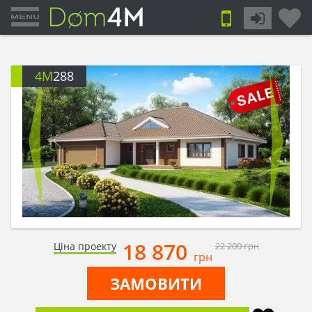
4M
288
18 870
Ціна проекту
22 200
грн
грн
ЗАМОВИТИ