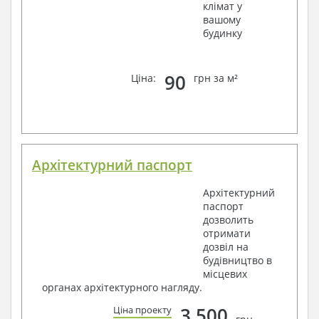
клімат у
вашому
будинку
90
Ціна:
грн за м²
Архітектурний паспорт
Архітектурний
паспорт
дозволить
отримати
дозвіл на
будівництво в
місцевих
органах архітектурного нагляду.
3 500
Ціна проекту