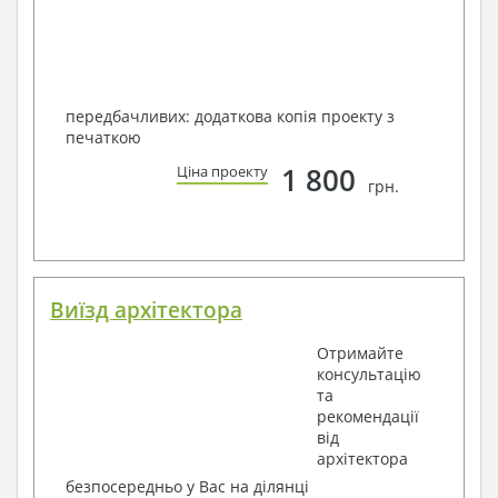
передбачливих: додаткова копія проекту з
печаткою
1 800
Ціна проекту
грн.
Виїзд архітектора
Отримайте
консультацію
та
рекомендації
від
архітектора
безпосередньо у Вас на ділянці