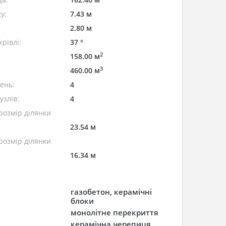
у:
7.43 м
2.80 м
рівлі:
37 °
2
158.00 м
3
460.00 м
лень:
4
узлів:
4
розмір ділянки
23.54 м
розмір ділянки
16.34 м
газобетон, керамічні
блоки
монолітне перекриття
керамічна черепиця,