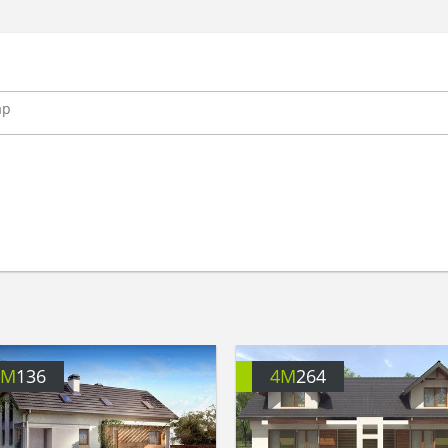
4M
136
4M
264