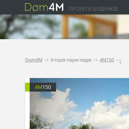
ПРОЕКТИ БУДИНКІВ
Dom4M
.
Історія переглядів
.
4M150
.
4M
150