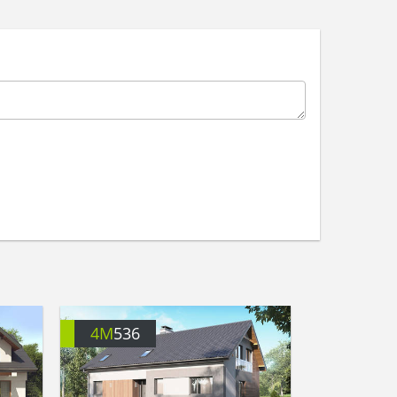
4M
536