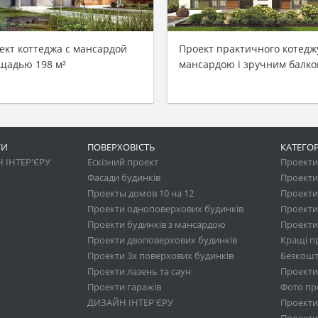
ект коттеджа c мансардой
Проект практичного котедж
щадью 198 м²
мансардою і зручним балк
ГИ
ПОВЕРХОВІСТЬ
КАТЕГОР
 ІНТЕР'ЄРУ
Ескізний проект
Проекти 
Фасади будинків
Проекти
Проекты домов 10 на 12
Проекти
Проекти одноповерхових будинків
Проекти
Проекти будинків з мансардою
Проекти 
Проекти двоповерхових будинків
Кращі п
Проекти 3х поверхових будинків
Безкошт
Проекти лазень та саун
Проекти
Проекти гаражів
Фото про
ДИЗАЙН ІНТЕР'ЄРУ
Проекти
Проекти 