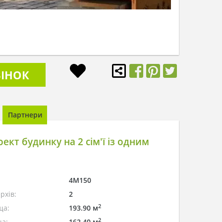
ІНОК
Партнери
ект будинку на 2 сім'ї із одним
4M150
рхів:
2
2
ща:
193.90 м
2
а:
162.40 м