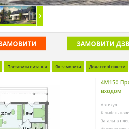
ЗАМОВИТИ
ЗАМОВИТИ ДЗВ
Поставити питання
Як замовити
Додаткові пакети
4M150 Про
входом
Артикул
Кількість пове
Загальна пло
Житлова площ