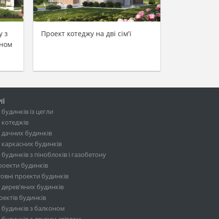
у з
Проект котеджу на дві сім'ї
оном
ІЇ
будинків із цегли
 котеджів
 дачних будинків
 каркасних будинків
будинків з піноблоків і газобетону
роекти будинків
овні проекти будинків
 дерев'яних будинків
ектів будинків
 будинків з балконом
будинків з другим світлом