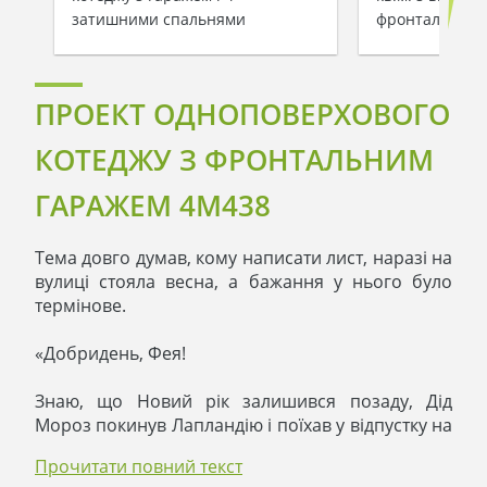
затишними спальнями
фронтальним 
ПРОЕКТ ОДНОПОВЕРХОВОГО
КОТЕДЖУ З ФРОНТАЛЬНИМ
ГАРАЖЕМ 4M438
Тема довго думав, кому написати лист, наразі на
вулиці стояла весна, а бажання у нього було
термінове.
«Добридень, Фея!
Знаю, що Новий рік залишився позаду, Дід
Мороз покинув Лапландію і поїхав у відпустку на
весь рік, і мій лист він не отримає до зими. А
Прочитати повний текст
справа у мене термінова: на носі - літо, і мій