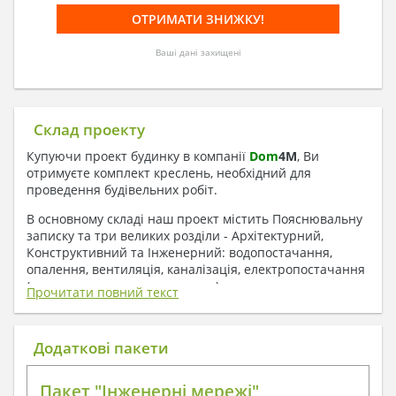
Ваші дані захищені
Склад проекту
Купуючи проект будинку в компанії
Dom
4
M
, Ви
отримуєте комплект креслень, необхідний для
проведення будівельних робіт.
В основному складі наш проект містить Пояснювальну
записку та три великих розділи - Архітектурний,
Конструктивний та Інженерний: водопостачання,
опалення, вентиляція, каналізація, електропостачання
( купується за додаткову плату ).
Прочитати повний текст
1. До складу Архітектурного розділу
входять:
Додаткові пакети
Поверхові плани з експлікацією приміщень
Пакет "Інженерні мережі"
План покрівлі