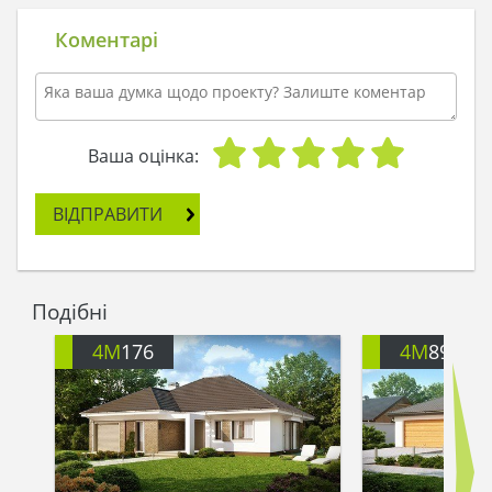
дитячий організм вимагає більше руху і кисню.
Фея, мила, зроби так, щоб у нас з'явився
Коментарі
будинок! Великий і міцний, на радість мамі і
татові. Вони не хочуть просто взяти і купити
будинок: кажуть, що їм нічого не подобається.
Вони у мене не вибагливі, просто дуже
індивідуальні в смаках. Тому нам слід
Ваша оцінка:
побудувати будинок з самого початку.
ВІДПРАВИТИ
Фея, я здогадуюся, що будівництво даного
будинку відрізняється від того, як я будую хатини
зі стільців і покривал. Якщо не в твоїх силах
побудувати будинок цілком, подаруй нам хоча б
Подібні
вдалий проект красивого будинку, щоб батькам
сподобалося і вони навіть не надумали
4M
176
4M
896
сперечатися на тему будівництва. Коли у них
буде картинка перед очима, сперечатися вони
не стануть, запевняю тебе! Тільки є побажання:
нехай у тата буде вбудований гараж для їх з
мамою машин, у мами - велика вітальня, де вона