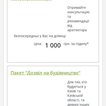
Отримайте
консультацію
та
рекомендації
від
архітектора
безпосередньо у Вас на ділянці
1 000
Ціна:
грн. за годину*
Пакет "Дозвіл на будівництво"
Для тих, хто
будується у
Києві та
Київській
області, та
деяких інших