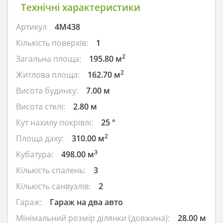
Технічні характеристики
Артикул
4M438
Кількість поверхів:
1
2
Загальна площа:
195.80 м
2
Житлова площа:
162.70 м
Висота будинку:
7.00 м
Висота стелі:
2.80 м
Кут нахилу покрівлі:
25 °
2
Площа даху:
310.00 м
3
Кубатура:
498.00 м
Кількість спалень:
3
Кількість санвузлів:
2
Гараж:
Гараж на два авто
Мінімальний розмір ділянки (довжина):
28.00 м