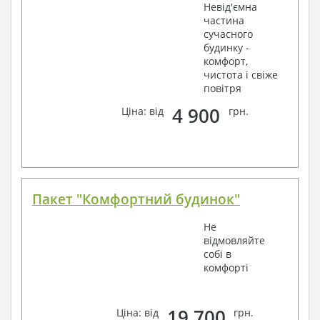
Невід'ємна
частина
сучасного
будинку -
комфорт,
чистота і свіже
повітря
4 900
Ціна: від
грн.
Пакет "Комфортний будинок"
Не
відмовляйте
собі в
комфорті
19 700
Ціна: від
грн.