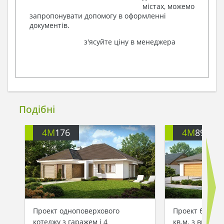
містах, можемо
запропонувати допомогу в оформленні
документів.
з'ясуйте ціну в менеджера
Подібні
4M
176
4M
896
Проект одноповерхового
Проект будин
котеджу з гаражем і 4
кв.м. з висту