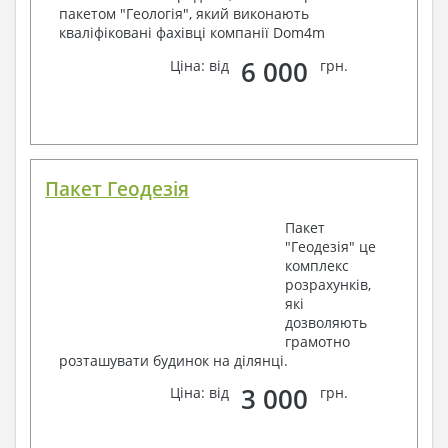
пакетом "Геологія", який виконають
кваліфіковані фахівці компанії Dom4m
6 000
Ціна: від
грн.
Пакет Геодезія
Пакет
"Геодезія" це
комплекс
розрахунків,
які
дозволяють
грамотно
розташувати будинок на ділянці.
3 000
Ціна: від
грн.