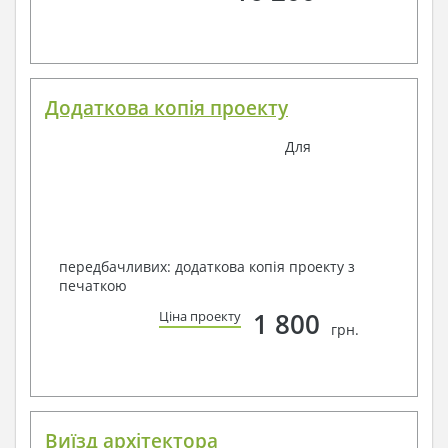
Додаткова копія проекту
Для
передбачливих: додаткова копія проекту з
печаткою
1 800
Ціна проекту
грн.
Виїзд архітектора