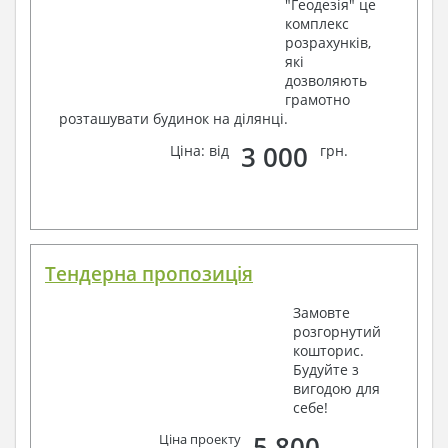
"Геодезія" це
комплекс
розрахунків,
які
дозволяють
грамотно
розташувати будинок на ділянці.
3 000
Ціна: від
грн.
Тендерна пропозиція
Замовте
розгорнутий
кошторис.
Будуйте з
вигодою для
себе!
5 800
Ціна проекту