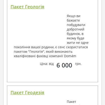
Пакет Геологія
Якщо ви
бажаєте
побудувати
добротний
будинок, в
якому буде
жити не одне
покоління вашої родини, є сенс скористатися
пакетом "Геологія", який виконають
кваліфіковані фахівці компанії Dom4m
6 000
Ціна: від
грн.
Пакет Геодезія
Пакет