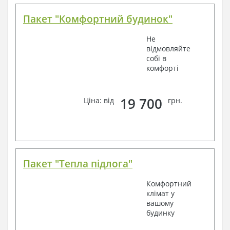
Пакет "Комфортний будинок"
Не
відмовляйте
собі в
комфорті
19 700
Ціна: від
грн.
Пакет "Тепла підлога"
Комфортний
клімат у
вашому
будинку