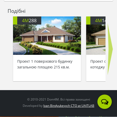
Білоручці зі словами:
- Схоже, твій будинок буде вічно актуальний і так
Подібні
само славний!
- Ні, - заперечила вона, - з роками він не буде
4M
288
4M
142
просто залишатися гарним, він стане ще
кращим!
Проект 1 поверхового будинку
Проект одноп
загальною площею 215 кв.м.
котеджу з гар
© 2010-2021 Dom4M. Всі права захищені
Developed by
Ivan Bindyukevych CTO at UAITLAB
This site is protected by reCAPTCHA and the Google
Privacy Policy
and
Terms of Service
apply