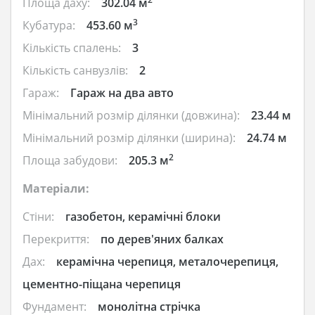
Площа даху:
302.04 м
3
Кубатура:
453.60 м
Кількість спалень:
3
Кількість санвузлів:
2
Гараж:
Гараж на два авто
Мінімальний розмір ділянки (довжина):
23.44 м
Мінімальний розмір ділянки (ширина):
24.74 м
2
Площа забудови:
205.3 м
Матеріали:
Стіни:
газобетон, керамічні блоки
Перекриття:
по дерев'яних балках
Дах:
керамічна черепиця, металочерепиця,
цементно-піщана черепиця
Фундамент:
монолітна стрічка