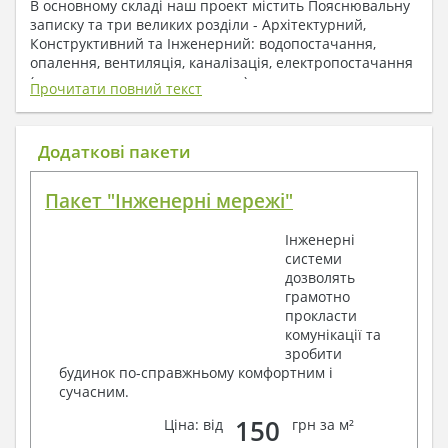
В основному складі наш проект містить Пояснювальну
записку та три великих розділи - Архітектурний,
Конструктивний та Інженерний: водопостачання,
опалення, вентиляція, каналізація, електропостачання
( купується за додаткову плату ).
Прочитати повний текст
1. До складу Архітектурного розділу
входять:
Додаткові пакети
Поверхові плани з експлікацією приміщень
Пакет "Інженерні мережі"
План покрівлі
Розрізи та склад конструкцій
Інженерні
Фасади з даними зовнішніх оздоблень
системи
Елементи прорізів – специфікація
дозволять
Дані перемичок – перетин та специфікація
грамотно
Експлікація підлог
прокласти
Обсяги основних будівельних матеріалів
комунікації та
Архітектурні вузли в конструкціях
зробити
2. До складу Конструктивного розділу
будинок по-справжньому комфортним і
сучасним.
входять:
150
Ціна: від
грн за м²
Загальні дані по проекту