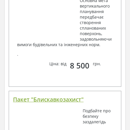
Основна мета
вертикального
планування
передбачає
створення
спланованих
поверхонь,
задовольняючи
вимоги будівельних та інженерних норм.
.
8 500
Ціна: від
грн.
Пакет "Блискавкозахист"
Подбайте про
безпеку
заздалегідь