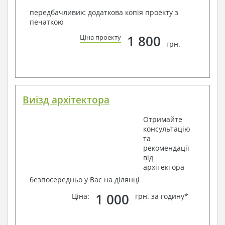
передбачливих: додаткова копія проекту з
печаткою
1 800
Ціна проекту
грн.
Виїзд архітектора
Отримайте
консультацію
та
рекомендації
від
архітектора
безпосередньо у Вас на ділянці
1 000
Ціна:
грн. за годину*