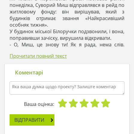
понеділка, Суворий Миш відправлявся в рейд по
житловому фонду: він вирішував, який з
будинків отримає звання «Найкрасивіший
особняк тижня».
У будинок міської Білоручки подзвонили, і вона,
поправивши зачіску, вирушила відкривати.
- О, Миш, це знову ти! Як я рада, нема слів.
Проходь в вітальню, у мене як раз спікся для
Прочитати повний текст
тебе пиріг.
Миш завжди нервував в такі хвилини: він не
знав, де гостинність переходить в підкуп, але на
Коментарі
пиріг погоджувався, оскільки обстановка була
приваблива: простора вітальня, зручні меблі,
усміхнена, привітна господиня. Покінчивши з
пирогом, він здійснював обхід всього житла: так,
вміла Білоручка створити комфорт, що ледь
Ваша оцінка:
межує з реальним світом! У будинку все
блищало, надихало продуманістю, підморгувало
ВІДПРАВИТИ
незвичністю і шепотіло стилем. Миш виписував
чергову грамоту про перемогу, вручав її