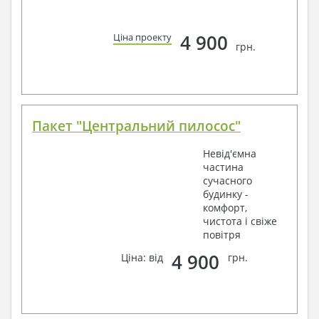
4 900
Ціна проекту
грн.
Пакет "Центральний пилосос"
Невід'ємна
частина
сучасного
будинку -
комфорт,
чистота і свіже
повітря
4 900
Ціна: від
грн.