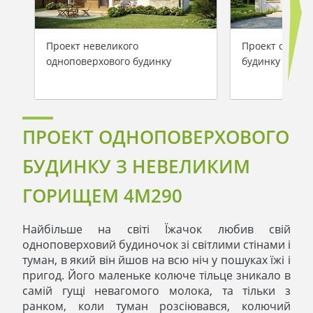
Проект невеликого
Проект одноп
одноповерхового будинку
будинку на 70
ПРОЕКТ ОДНОПОВЕРХОВОГО
БУДИНКУ З НЕВЕЛИКИМ
ГОРИЩЕМ 4M290
Найбільше на світі Їжачок любив свій
одноповерховий будиночок зі світлими стінами і
туман, в який він йшов на всю ніч у пошуках їжі і
пригод. Його маленьке колюче тільце зникало в
самій гущі невагомого молока, та тільки з
ранком, коли туман розсіювався, колючий