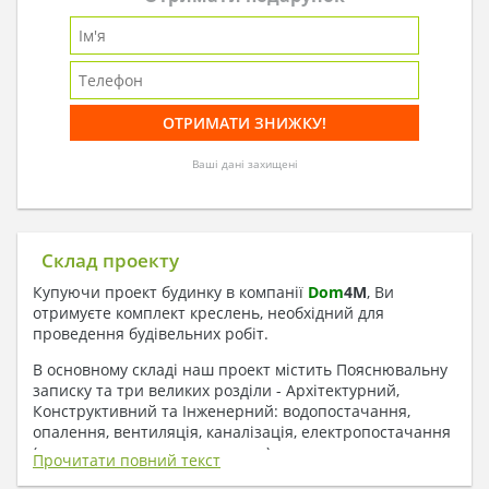
Ваші дані захищені
Склад проекту
Купуючи проект будинку в компанії
Dom
4
M
, Ви
отримуєте комплект креслень, необхідний для
проведення будівельних робіт.
В основному складі наш проект містить Пояснювальну
записку та три великих розділи - Архітектурний,
Конструктивний та Інженерний: водопостачання,
опалення, вентиляція, каналізація, електропостачання
( купується за додаткову плату ).
Прочитати повний текст