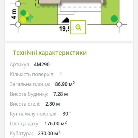
Технічні характеристики
Артикул
4M290
Кількість поверхів:
1
2
Загальна площа:
86.90 м
Висота будинку:
7.28 м
Висота стелі:
2.80 м
Кут нахилу покрівлі:
30 °
2
Площа даху:
176.00 м
3
Кубатура:
230.00 м