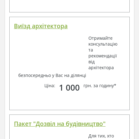
Виїзд архітектора
Отримайте
консультацію
та
рекомендації
від
архітектора
безпосередньо у Вас на ділянці
1 000
Ціна:
грн. за годину*
Пакет "Дозвіл на будівництво"
Для тих, хто