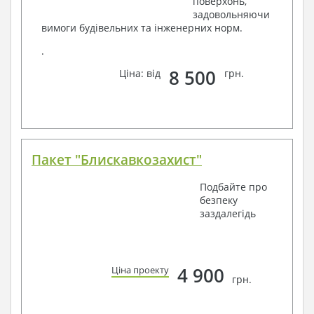
поверхонь,
задовольняючи
вимоги будівельних та інженерних норм.
.
8 500
Ціна: від
грн.
Пакет "Блискавкозахист"
Подбайте про
безпеку
заздалегідь
4 900
Ціна проекту
грн.