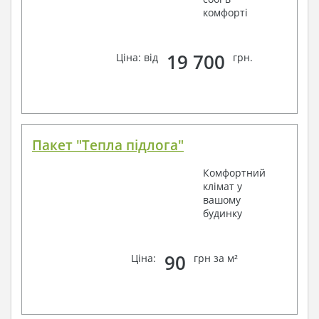
комфорті
19 700
Ціна: від
грн.
Пакет "Тепла підлога"
Комфортний
клімат у
вашому
будинку
90
Ціна:
грн за м²