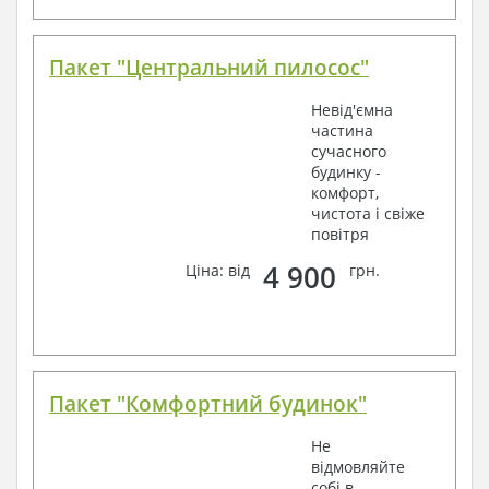
Пакет "Центральний пилосос"
Невід'ємна
частина
сучасного
будинку -
комфорт,
чистота і свіже
повітря
4 900
Ціна: від
грн.
Пакет "Комфортний будинок"
Не
відмовляйте
собі в