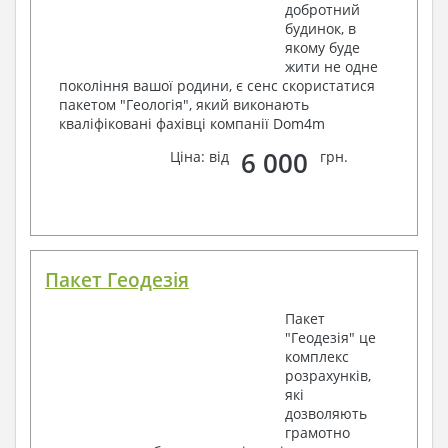
добротний
будинок, в
якому буде
жити не одне
покоління вашої родини, є сенс скористатися
пакетом "Геологія", який виконають
кваліфіковані фахівці компанії Dom4m
6 000
Ціна: від
грн.
Пакет Геодезія
Пакет
"Геодезія" це
комплекс
розрахунків,
які
дозволяють
грамотно