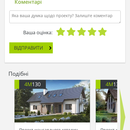
Коментарі
Ваша оцінка:
ВІДПРАВИТИ
Подібні
4M
130
4M
136
Проект мансардного котеджу
Проект коттед