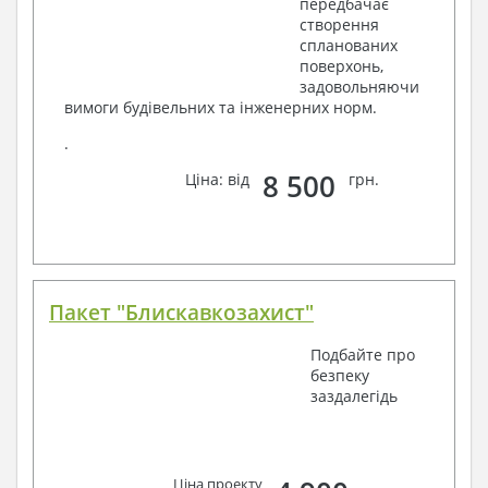
передбачає
створення
спланованих
поверхонь,
задовольняючи
вимоги будівельних та інженерних норм.
.
8 500
Ціна: від
грн.
Пакет "Блискавкозахист"
Подбайте про
безпеку
заздалегідь
Ціна проекту