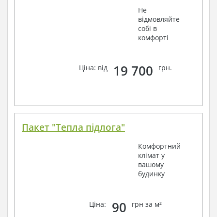
Не
відмовляйте
собі в
комфорті
19 700
Ціна: від
грн.
Пакет "Тепла підлога"
Комфортний
клімат у
вашому
будинку
90
Ціна:
грн за м²