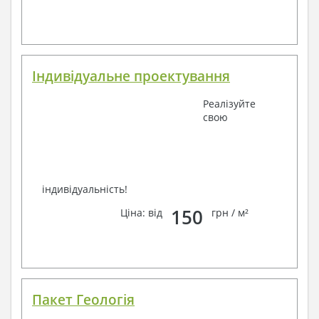
телефон –
наші контакти
.
Завжди раді Вам допомогти!
Індивідуальне проектування
Реалізуйте
свою
індивідуальність!
150
Ціна: від
грн / м²
Пакет Геологія