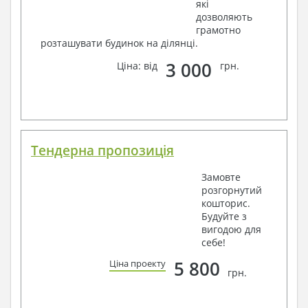
які
дозволяють
грамотно
розташувати будинок на ділянці.
3 000
Ціна: від
грн.
Тендерна пропозиція
Замовте
розгорнутий
кошторис.
Будуйте з
вигодою для
себе!
5 800
Ціна проекту
грн.