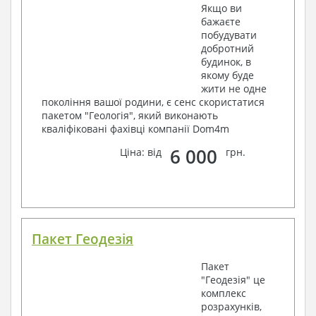
Якщо ви
бажаєте
побудувати
добротний
будинок, в
якому буде
жити не одне
покоління вашої родини, є сенс скористатися
пакетом "Геологія", який виконають
кваліфіковані фахівці компанії Dom4m
6 000
Ціна: від
грн.
Пакет Геодезія
Пакет
"Геодезія" це
комплекс
розрахунків,