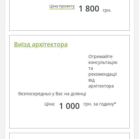
1 800
Ціна проекту
грн.
Виїзд архітектора
Отримайте
консультацію
та
рекомендації
від
архітектора
безпосередньо у Вас на ділянці
1 000
Ціна:
грн. за годину*