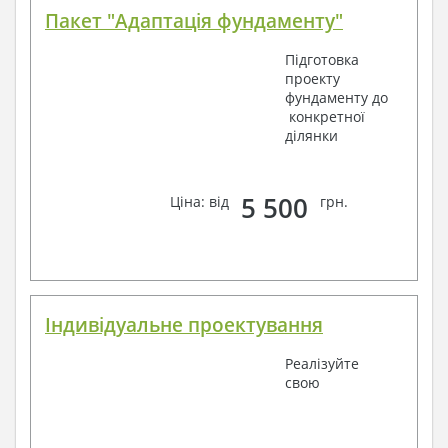
конкретних умов будівництва.
Пакет "Адаптація фундаменту"
Наша команда Архітекторів, Конструкторів та
Інженерів – завжди готова втілити Вашу мрію в
Підготовка
реальність!
проекту
Ми можемо вносити будь-які зміни в проект за Вашим
фундаменту до
побажанням і адаптувати його з урахуванням
конкретної
конкретних геолого-топографічних та кліматичних
ділянки
умов, за додаткову плату.
Отримати професійну консультацію наших
фахівців, Ви можете будь-яким зручним способом
5 500
Ціна: від
грн.
зв'язку: замовте зворотній дзвінок, viber, e-mail,
телефон –
наші контакти
.
Завжди раді Вам допомогти!
Індивідуальне проектування
Реалізуйте
свою