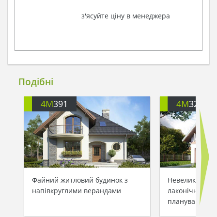
з'ясуйте ціну в менеджера
Подібні
4M
391
4M
3200
Файний житловий будинок з
Невеликий зам
напівкруглими верандами
лаконічним та
плануванням