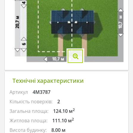
Технічні характеристики
Артикул
4M3787
Кількість поверхів:
2
2
Загальна площа:
124.10 м
2
Житлова площа:
111.10 м
Висота будинку:
8.00 м