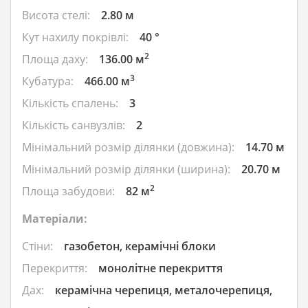
Висота стелі:
2.80 м
Кут нахилу покрівлі:
40 °
2
Площа даху:
136.00 м
3
Кубатура:
466.00 м
Кількість спалень:
3
Кількість санвузлів:
2
Мінімальний розмір ділянки (довжина):
14.70 м
Мінімальний розмір ділянки (ширина):
20.70 м
2
Площа забудови:
82 м
Матеріали:
Стіни:
газобетон, керамічні блоки
Перекриття:
монолітне перекриття
Дах:
керамічна черепиця, металочерепиця,