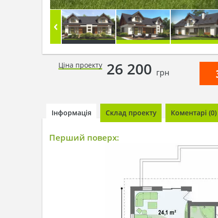
26 200
Ціна проекту
грн
Інформація
Склад проекту
Коментарі (0)
Перший поверх: