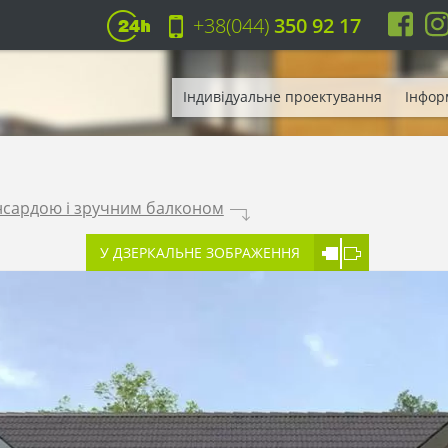
+38(044)
350 92 17
Індивідуальне проектування
Інфор
нсардою і зручним балконом
.
У ДЗЕРКАЛЬНЕ ЗОБРАЖЕННЯ