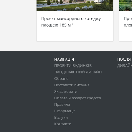
Проект мансардного котеджу
Про
площею 185 м ²
пло
НАВІГАЦІЯ
ПОСЛУ
ПРОЕКТИ БУДИНКІВ
ДИЗАЙН
ЛАНДШАФТНИЙ ДИЗАЙН
Обране
Поставити питання
Як замовити
Оплата и возврат средств
Правила
Інформація
Відгуки
Контакти