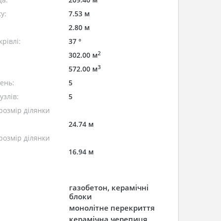
у:
7.53 м
2.80 м
рівлі:
37 °
2
302.00 м
3
572.00 м
лень:
5
узлів:
5
розмір ділянки
24.74 м
розмір ділянки
16.94 м
газобетон, керамічні
блоки
монолітне перекриття
керамічна черепиця,