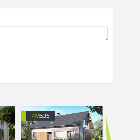
4M
536
4M
3787