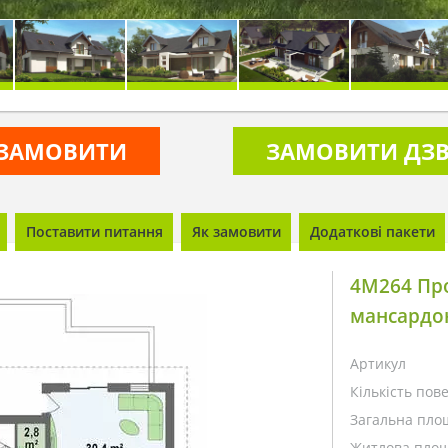
ЗАМОВИТИ
ЗАМОВИТИ ДЗВ
Поставити питання
Як замовити
Додаткові пакети
4M264 Про
мансардо
Артикул
Кількість пове
Загальна пло
Житлова площ