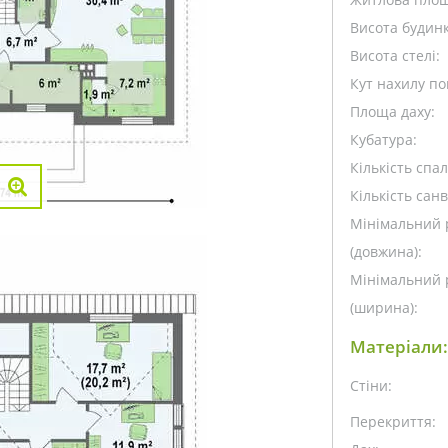
Висота будинк
Висота стелі:
Кут нахилу пок
Площа даху:
Кубатура:
Кількість спа
Кількість санв
Мінімальний 
(довжина):
Мінімальний 
(ширина):
Матеріали:
Стіни:
Перекриття: