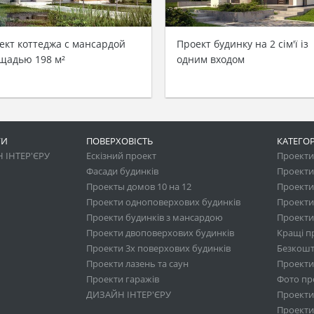
ект коттеджа c мансардой
Проект будинку на 2 сім'ї із
щадью 198 м²
одним входом
ГИ
ПОВЕРХОВІСТЬ
КАТЕГОР
 ІНТЕР'ЄРУ
Ескізний проект
Проекти 
Фасади будинків
Проекти
Проекты домов 10 на 12
Проекти
Проекти одноповерхових будинків
Проекти
Проекти будинків з мансардою
Проекти 
Проекти двоповерхових будинків
Кращі п
Проекти 3х поверхових будинків
Безкошт
Проекти лазень та саун
Проекти
Проекти гаражів
Фото про
ДИЗАЙН ІНТЕР'ЄРУ
Проекти
Проекти 