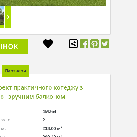
ІНОК
Партнери
ект практичного котеджу з
ю і зручним балконом
4M264
рхів:
2
2
ща:
233.00 м
2
а:
209.40 м