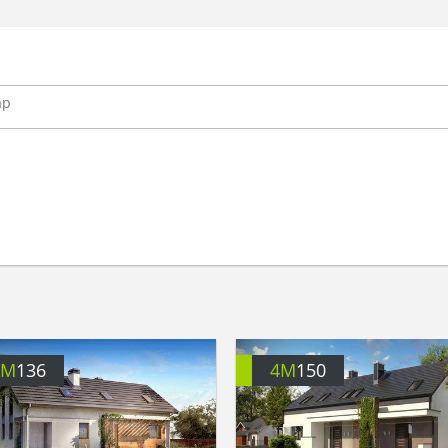
4M
136
4M
150