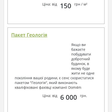
150
Ціна: від
грн / м²
Пакет Геологія
Якщо ви
бажаєте
побудувати
добротний
будинок, в
якому буде
жити не одне
покоління вашої родини, є сенс скористатися
пакетом "Геологія", який виконають
кваліфіковані фахівці компанії Dom4m
6 000
Ціна: від
грн.