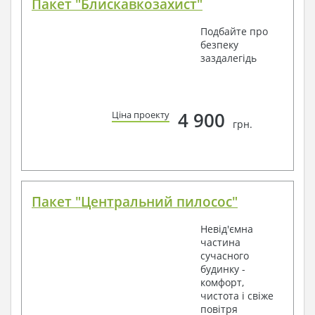
Пакет "Блискавкозахист"
Подбайте про
безпеку
заздалегідь
4 900
Ціна проекту
грн.
Пакет "Центральний пилосос"
Невід'ємна
частина
сучасного
будинку -
комфорт,
чистота і свіже
повітря