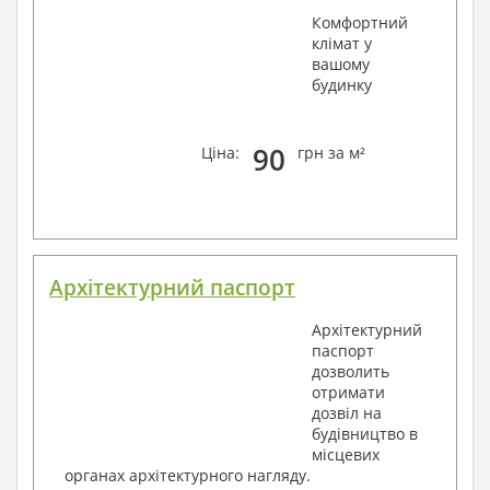
Комфортний
клімат у
вашому
будинку
90
Ціна:
грн за м²
Архітектурний паспорт
Архітектурний
паспорт
дозволить
отримати
дозвіл на
будівництво в
місцевих
органах архітектурного нагляду.