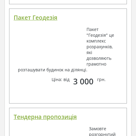
Пакет Геодезія
Пакет
"Геодезія" це
комплекс
розрахунків,
які
дозволяють
грамотно
розташувати будинок на ділянці.
3 000
Ціна: від
грн.
Тендерна пропозиція
Замовте
розгорнутий