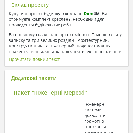
Склад проекту
Купуючи проект будинку в компанії
Dom
4
M
, Ви
отримуєте комплект креслень, необхідний для
проведення будівельних робіт.
В основному складі наш проект містить Пояснювальну
записку та три великих розділи - Архітектурний,
Конструктивний та Інженерний: водопостачання,
опалення, вентиляція, каналізація, електропостачання
( купується за додаткову плату ).
Прочитати повний текст
1. До складу Архітектурного розділу
входять:
Додаткові пакети
Поверхові плани з експлікацією приміщень
Пакет "Інженерні мережі"
План покрівлі
Розрізи та склад конструкцій
Інженерні
Фасади з даними зовнішніх оздоблень
системи
Елементи прорізів – специфікація
дозволять
Дані перемичок – перетин та специфікація
грамотно
Експлікація підлог
прокласти
Обсяги основних будівельних матеріалів
комунікації та
Архітектурні вузли в конструкціях