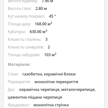
Висота будинку:
7.90 м
Висота стелі:
2.80 м
Кут нахилу покрівлі:
45 °
2
Площа даху:
168.00 м
3
Кубатура:
630.00 м
Кількість спалень:
3
Кількість санвузлів:
2
2
Площа забудови:
103 м
Матеріали:
Стіни:
газобетон, керамічні блоки
Перекриття:
монолітне перекриття
Дах:
керамічна черепиця, металочерепиця,
цементно-піщана черепиця
Фундамент:
монолітна стрічка