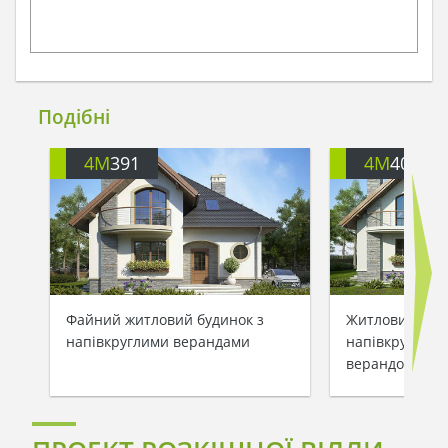
Подібні
4M
391
4M
401
Файний житловий будинок з
Житловий буди
напівкруглими верандами
напівкруглими
верандою