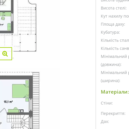
Висота стелі:
Кут нахилу пок
Площа даху:
Кубатура:
Кількість спа
Кількість санв
Мінімальний 
(довжина):
Мінімальний 
(ширина):
Матеріали:
Стіни:
Перекриття:
Дах: