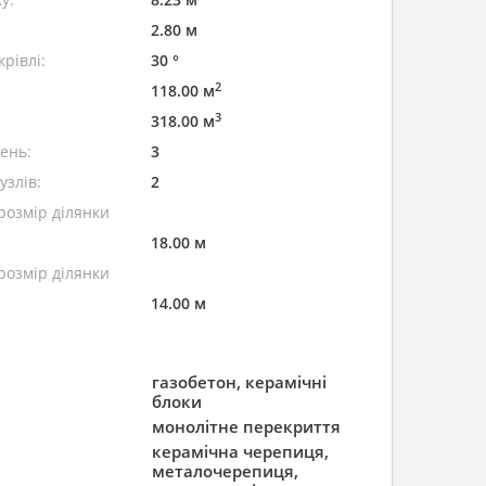
2.80 м
рівлі:
30 °
2
118.00 м
3
318.00 м
лень:
3
узлів:
2
розмір ділянки
18.00 м
розмір ділянки
14.00 м
газобетон, керамічні
блоки
монолітне перекриття
керамічна черепиця,
металочерепиця,