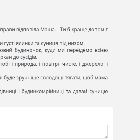
 справи відповіла Маша. - Ти б краще допоміг
и густі ялинки та суниця під низом.
ховий будиночок, куди ми переїдемо всією
кан до сусідів.
бі і природа, і повітря чисте, і джерело, і
ені буде зручніше солодощі тягати, щоб мама
дівниці і будинкомрійниці та давай суницю