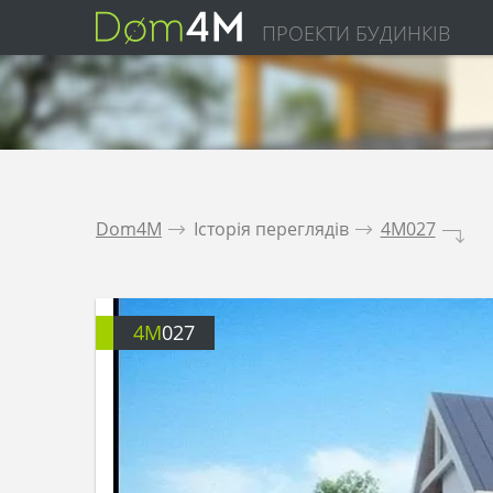
ПРОЕКТИ БУДИНКІВ
Dom4M
.
Історія переглядів
.
4M027
.
4M
027