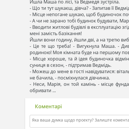
Йшла Маша по лісі, та Ведмедя зустріла.
- Що ти тут шукаєш, дівча? - Запитав її Ведмі
- Місце непогане шукаю, щоб будиночок поб
- А чи не зарано тобі будинок будувати, Мар
- Вводити житлові будівлі в експлуатацію зг
мені замість базікання!
Йшли вони годину, йшли дві, а на третю вибр
- Це те що треба! - Вигукнула Маша. - Д
родиною! Моя кімната буде на першому повер
- Місце хороше, та й ідея будиночка відмін
суниця в сезон, - підтримав Ведмідь.
- Можеш до мене в гості навідуватися: віта
не бачила, - посміхнулася дівчинка.
- Неси, Марія, он той камінь - місце фун
обривати ...
Коментарі