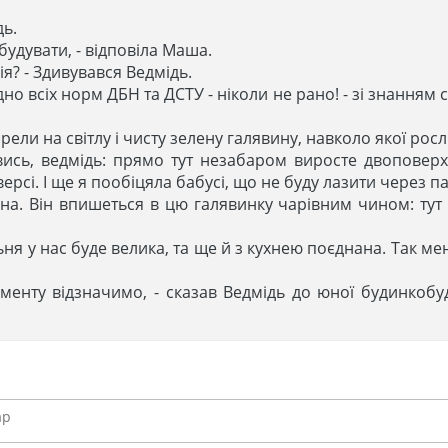
дь.
удувати, - відповіла Маша.
ія? - Здивувався Ведмідь.
ідно всіх норм ДБН та ДСТУ - ніколи не рано! - зі знанням
ели на світлу і чисту зелену галявину, навколо якої росл
ивись, ведмідь: прямо тут незабаром виросте двоповер
сі. І ще я пообіцяла бабусі, що не буду лазити через пар
на. Він впишеться в цю галявинку чарівним чином: тут то
льня у нас буде велика, та ще й з кухнею поєднана. Так м
даменту відзначимо, - сказав Ведмідь до юної будинкобу