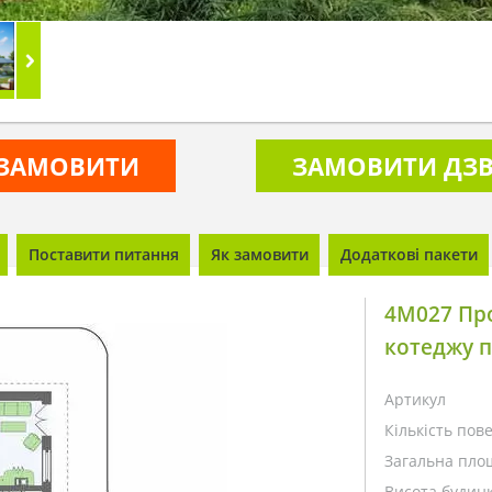
ЗАМОВИТИ
ЗАМОВИТИ ДЗВ
Поставити питання
Як замовити
Додаткові пакети
4M027 Пр
котеджу п
Артикул
Кількість пове
Загальна пло
Висота будинк