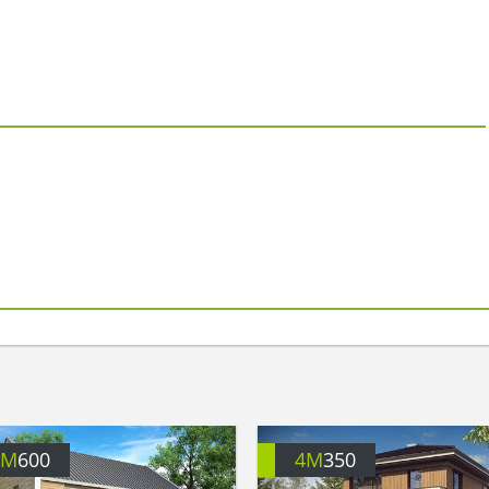
4M
600
4M
350