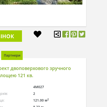
ІНОК
Партнери
оект двоповерхового зручного
лощею 121 кв.
4M027
рхів:
2
2
ща:
121.00 м
у:
8.23 м