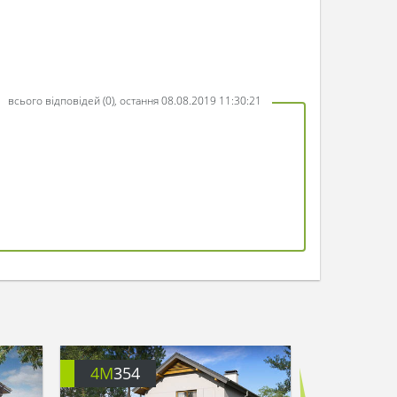
всього відповідей (0), остання 08.08.2019 11:30:21
4M
354
4M
072