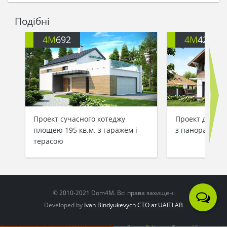
Подібні
4M
692
4M
426
Проект сучасного котеджу
Проект двопов
площею 195 кв.м. з гаражем і
з панорамним 
терасою
© 2010-2021 Dom4M. Всі права захищені
Developed by
Ivan Bindyukevych CTO at UAITLAB
This site is protected by reCAPTCHA and the Google
Privacy Policy
and
Terms of Service
apply