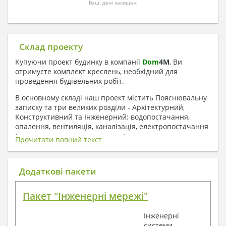
Ваші дані захищені
Склад проекту
Купуючи проект будинку в компанії
Dom
4
M
, Ви
отримуєте комплект креслень, необхідний для
проведення будівельних робіт.
В основному складі наш проект містить Пояснювальну
записку та три великих розділи - Архітектурний,
Конструктивний та Інженерний: водопостачання,
опалення, вентиляція, каналізація, електропостачання
( купується за додаткову плату ).
Прочитати повний текст
1. До складу Архітектурного розділу
входять:
Додаткові пакети
Поверхові плани з експлікацією приміщень
Пакет "Інженерні мережі"
План покрівлі
Розрізи та склад конструкцій
Інженерні
Фасади з даними зовнішніх оздоблень
системи
Елементи прорізів – специфікація