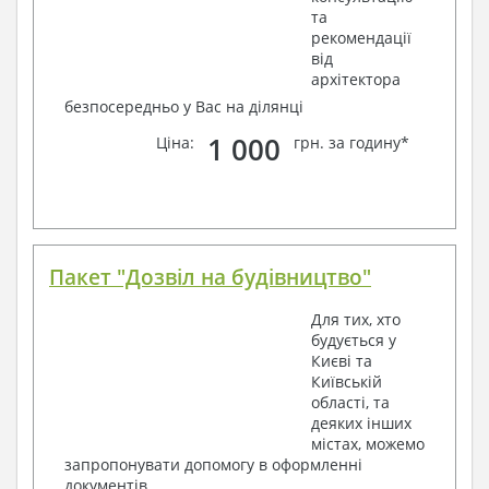
та
рекомендації
від
архітектора
безпосередньо у Вас на ділянці
1 000
Ціна:
грн. за годину*
Пакет "Дозвіл на будівництво"
Для тих, хто
будується у
Києві та
Київській
області, та
деяких інших
містах, можемо
запропонувати допомогу в оформленні
документів.