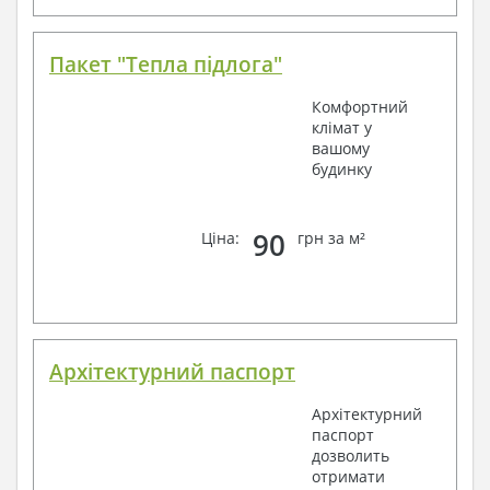
Пакет "Тепла підлога"
Комфортний
клімат у
вашому
будинку
90
Ціна:
грн за м²
Архітектурний паспорт
Архітектурний
паспорт
дозволить
отримати