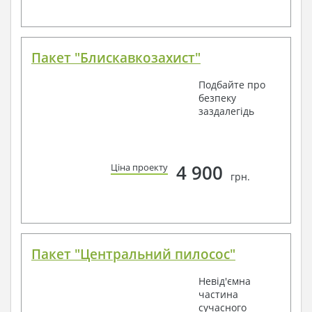
Пакет "Блискавкозахист"
Подбайте про
безпеку
заздалегідь
4 900
Ціна проекту
грн.
Пакет "Центральний пилосос"
Невід'ємна
частина
сучасного