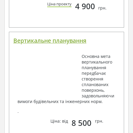
4 900
Ціна проекту
грн.
Вертикальне планування
Основна мета
вертикального
планування
передбачає
створення
спланованих
поверхонь,
задовольняючи
вимоги будівельних та інженерних норм.
.
8 500
Ціна: від
грн.