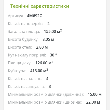
Технічні характеристики
Артикул
4M692G
Кількість поверхів:
2
2
Загальна площа:
155.00 м
Висота будинку:
8.05 м
Висота стелі:
2.80 м
Кут нахилу покрівлі:
30 °
2
Площа даху:
126.00 м
3
Кубатура:
413.00 м
Кількість спалень:
4
Кількість санвузлів:
3
Мінімальний розмір ділянки (довжина):
15.00 м
Мінімальний розмір ділянки (ширина):
22.00 м