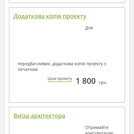
Додаткова копія проекту
Для
передбачливих: додаткова копія проекту з
печаткою
1 800
Ціна проекту
грн.
Виїзд архітектора
Отримайте
консультацію