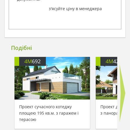
з'ясуйте ціну в менеджера
Подібні
4M
692
4M
426
Проект сучасного котеджу
Проект двопов
площею 195 кв.м. з гаражем і
з панорамним 
терасою