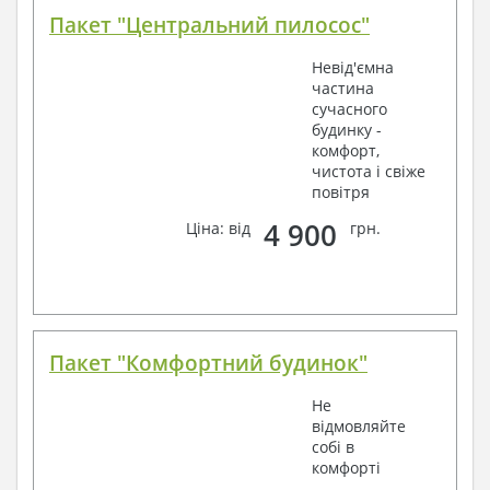
Пакет "Центральний пилосос"
Невід'ємна
частина
сучасного
будинку -
комфорт,
чистота і свіже
повітря
4 900
Ціна: від
грн.
Пакет "Комфортний будинок"
Не
відмовляйте
собі в
комфорті