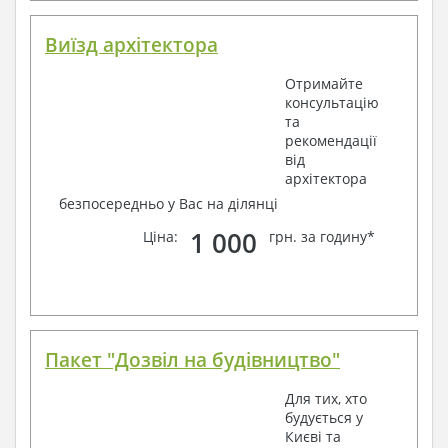
Виїзд архітектора
Отримайте
консультацію
та
рекомендації
від
архітектора
безпосередньо у Вас на ділянці
1 000
Ціна:
грн. за годину*
Пакет "Дозвіл на будівництво"
Для тих, хто
будується у
Києві та