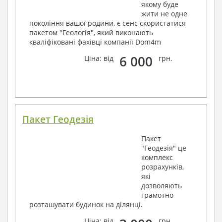
якому буде
жити не одне
покоління вашої родини, є сенс скористатися
пакетом "Геологія", який виконають
кваліфіковані фахівці компанії Dom4m
6 000
Ціна: від
грн.
Пакет Геодезія
Пакет
"Геодезія" це
комплекс
розрахунків,
які
дозволяють
грамотно
розташувати будинок на ділянці.
Ціна: від
грн.