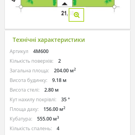
Технічні характеристики
Артикул
4M600
Кількість поверхів:
2
2
Загальна площа:
204.00 м
Висота будинку:
9.18 м
Висота стелі:
2.80 м
Кут нахилу покрівлі:
35 °
2
Площа даху:
156.00 м
3
Кубатура:
555.00 м
Кількість спалень:
4