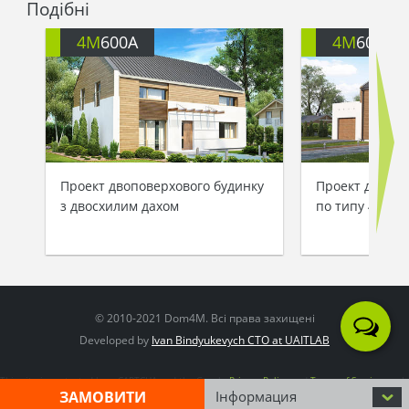
Подібні
4M
600A
4M
600G
Проект двоповерхового будинку
Проект двопов
з двосхилим дахом
по типу 4M606
© 2010-2021 Dom4M. Всі права захищені
Developed by
Ivan Bindyukevych CTO at UAITLAB
This site is protected by reCAPTCHA and the Google
Privacy Policy
and
Terms of Service
apply
ЗАМОВИТИ
Інформация