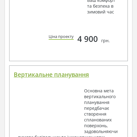
Ваш комфорт
та безпека в
зимовий час
4 900
Ціна проекту
грн.
Вертикальне планування
Основна мета
вертикального
планування
передбачає
створення
спланованих
поверхонь,
задовольняючи