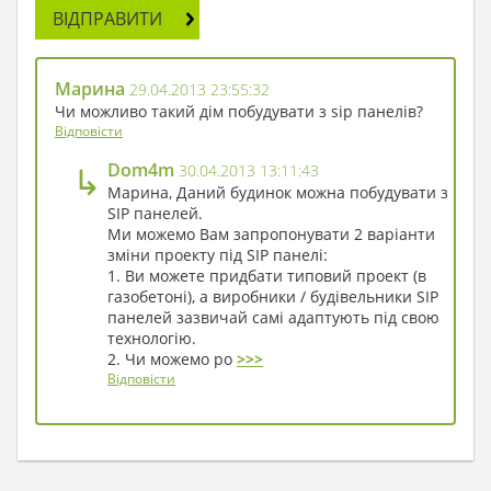
ВІДПРАВИТИ
Марина
29.04.2013 23:55:32
Чи можливо такий дім побудувати з sip панелів?
Відповісти
↳
Dom4m
30.04.2013 13:11:43
Марина, Даний будинок можна побудувати з
SIP панелей.
Ми можемо Вам запропонувати 2 варіанти
зміни проекту під SIP панелі:
1. Ви можете придбати типовий проект (в
газобетоні), а виробники / будівельники SIP
панелей зазвичай самі адаптують під свою
технологію.
2. Чи можемо ро
>>>
Відповісти