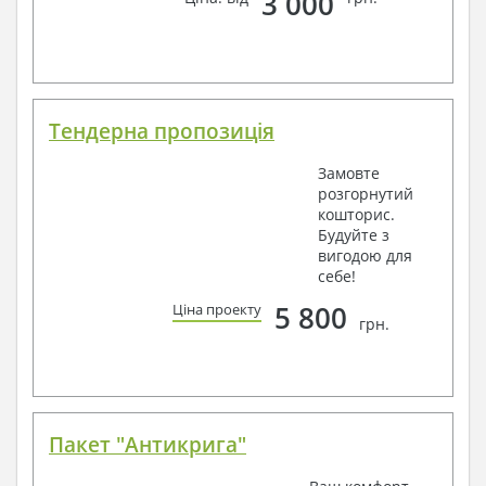
3 000
Тендерна пропозиція
Замовте
розгорнутий
кошторис.
Будуйте з
вигодою для
себе!
5 800
Ціна проекту
грн.
Пакет "Антикрига"