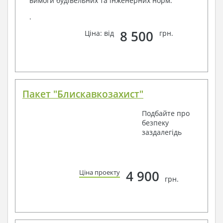
вимоги будівельних та інженерних норм.
.
8 500
Ціна: від
грн.
Пакет "Блискавкозахист"
Подбайте про
безпеку
заздалегідь
4 900
Ціна проекту
грн.