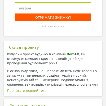
Ваші дані захищені
Склад проекту
Купуючи проект будинку в компанії
Dom
4
M
, Ви
отримуєте комплект креслень, необхідний для
проведення будівельних робіт.
В основному складі наш проект містить Пояснювальну
записку та три великих розділи - Архітектурний,
Конструктивний та Інженерний: водопостачання,
опалення, вентиляція, каналізація, електропостачання
( купується за додаткову плату ).
Прочитати повний текст
1. До складу Архітектурного розділу
входять:
Додаткові пакети