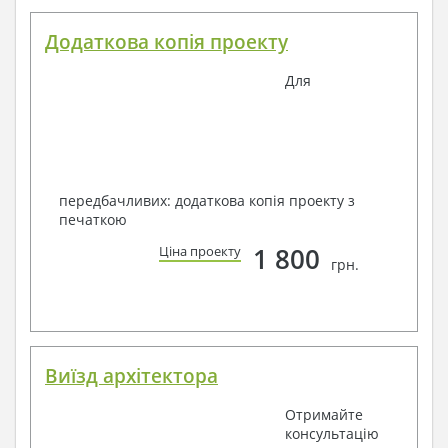
Додаткова копія проекту
Для
передбачливих: додаткова копія проекту з
печаткою
1 800
Ціна проекту
грн.
Виїзд архітектора
Отримайте
консультацію