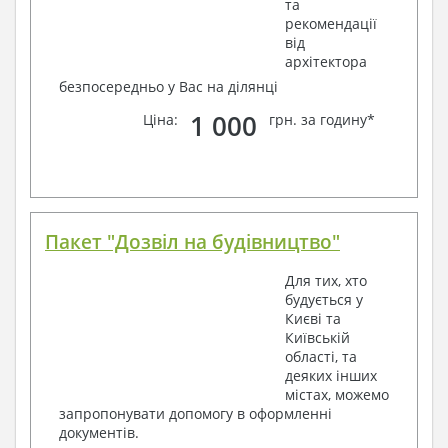
та
рекомендації
від
архітектора
безпосередньо у Вас на ділянці
1 000
Ціна:
грн. за годину*
Пакет "Дозвіл на будівництво"
Для тих, хто
будується у
Києві та
Київській
області, та
деяких інших
містах, можемо
запропонувати допомогу в оформленні
документів.