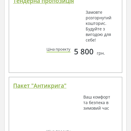
Тендерна пропозиція
Замовте
розгорнутий
кошторис.
Будуйте з
вигодою для
себе!
5 800
Ціна проекту
грн.
Пакет "Антикрига"
Ваш комфорт
та безпека в
зимовий час