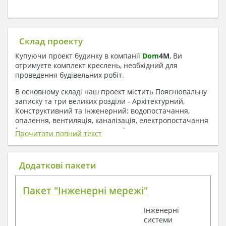
Склад проекту
Купуючи проект будинку в компанії
Dom
4
M
, Ви
отримуєте комплект креслень, необхідний для
проведення будівельних робіт.
В основному складі наш проект містить Пояснювальну
записку та три великих розділи - Архітектурний,
Конструктивний та Інженерний: водопостачання,
опалення, вентиляція, каналізація, електропостачання
( купується за додаткову плату ).
Прочитати повний текст
1. До складу Архітектурного розділу
входять:
Додаткові пакети
Поверхові плани з експлікацією приміщень
Пакет "Інженерні мережі"
План покрівлі
Розрізи та склад конструкцій
Інженерні
Фасади з даними зовнішніх оздоблень
системи
Елементи прорізів – специфікація