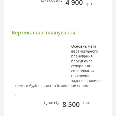
4 900
Ціна проекту
грн.
Вертикальне планування
Основна мета
вертикального
планування
передбачає
створення
спланованих
поверхонь,
задовольняючи
вимоги будівельних та інженерних норм.
.
8 500
Ціна: від
грн.