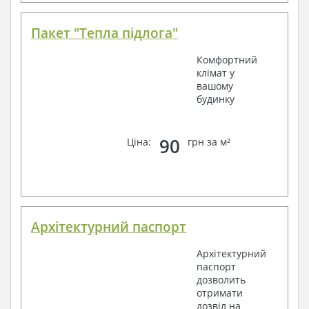
Пакет "Тепла підлога"
Комфортний
клімат у
вашому
будинку
90
Ціна:
грн за м²
Архітектурний паспорт
Архітектурний
паспорт
дозволить
отримати
дозвіл на