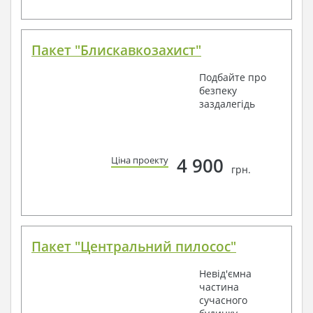
Пакет "Блискавкозахист"
Подбайте про
безпеку
заздалегідь
4 900
Ціна проекту
грн.
Пакет "Центральний пилосос"
Невід'ємна
частина
сучасного