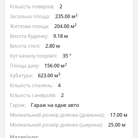
Кількість поверхів:
2
2
Загальна площа:
235.00 м
2
Житлова площа:
204.00 м
Висота будинку:
9.18 м
Висота стелі:
2.80 м
Кут нахилу покрівлі:
35 °
2
Площа даху:
156.00 м
3
Кубатура:
623.00 м
Кількість спалень:
4
Кількість санвузлів:
2
Гараж:
Гараж на одне авто
Мінімальний розмір ділянки (довжина):
17.00 м
Мінімальний розмір ділянки (ширина):
25.00 м
Матеріали: