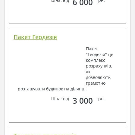
6 000
Ціна: від
грн.
Пакет Геодезія
Пакет
"Геодезія" це
комплекс
розрахунків,
які
дозволяють
грамотно
розташувати будинок на ділянці.
3 000
Ціна: від
грн.