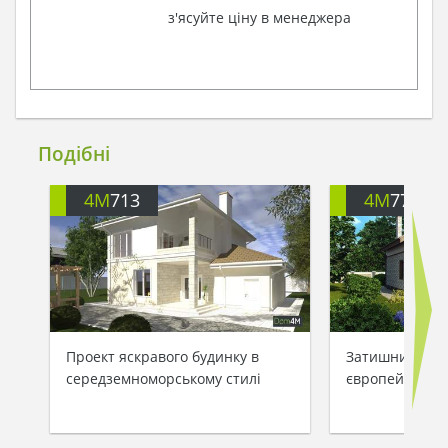
з'ясуйте ціну в менеджера
Подібні
4M
713
4M
777
Проект яскравого будинку в
Затишний кот
середземноморському стилі
європейському