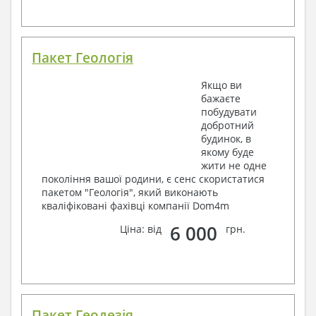
Пакет Геологія
Якщо ви
бажаєте
побудувати
добротний
будинок, в
якому буде
жити не одне
покоління вашої родини, є сенс скористатися
пакетом "Геологія", який виконають
кваліфіковані фахівці компанії Dom4m
6 000
Ціна: від
грн.
Пакет Геодезія