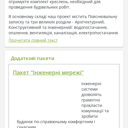
отримуєте комплект креслень, необхідний для
проведення будівельних робіт.
В основному складі наш проект містить Пояснювальну
записку та три великих розділи - Архітектурний,
Конструктивний та Інженерний: водопостачання,
опалення, вентиляція, каналізація, електропостачання
( купується за додаткову плату ).
Прочитати повний текст
1. До складу Архітектурного розділу
входять:
Додаткові пакети
Поверхові плани з експлікацією приміщень
Пакет "Інженерні мережі"
План покрівлі
Розрізи та склад конструкцій
Інженерні
Фасади з даними зовнішніх оздоблень
системи
Елементи прорізів – специфікація
дозволять
Дані перемичок – перетин та специфікація
грамотно
Експлікація підлог
прокласти
Обсяги основних будівельних матеріалів
комунікації та
Архітектурні вузли в конструкціях
зробити
2. До складу Конструктивного розділу
будинок по-справжньому комфортним і
сучасним.