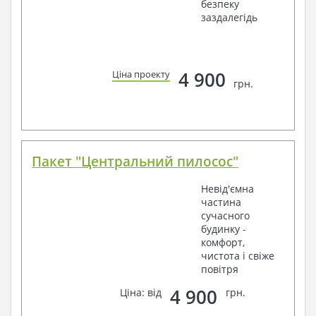
безпеку
заздалегідь
4 900
Ціна проекту
грн.
Пакет "Центральний пилосос"
Невід'ємна
частина
сучасного
будинку -
комфорт,
чистота і свіже
повітря
4 900
Ціна: від
грн.