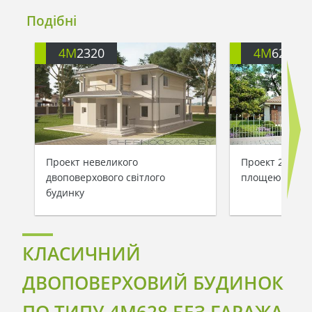
Подібні
4M
2320
4M
628
Проект невеликого
Проект 2-х по
двоповерхового світлого
площею 162 кв
будинку
КЛАСИЧНИЙ
ДВОПОВЕРХОВИЙ БУДИНОК
ПО ТИПУ 4M628 БЕЗ ГАРАЖА