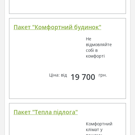
Пакет "Комфортний будинок"
Не
відмовляйте
собі в
комфорті
19 700
Ціна: від
грн.
Пакет "Тепла підлога"
Комфортний
клімат у