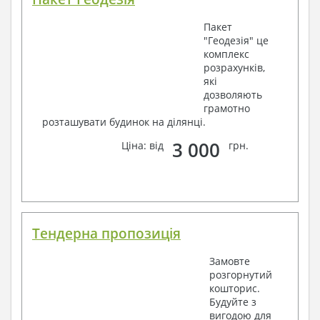
Пакет
"Геодезія" це
комплекс
розрахунків,
які
дозволяють
грамотно
розташувати будинок на ділянці.
3 000
Ціна: від
грн.
Тендерна пропозиція
Замовте
розгорнутий
кошторис.
Будуйте з
вигодою для