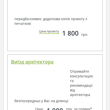
передбачливих: додаткова копія проекту з
печаткою
1 800
Ціна проекту
грн.
Виїзд архітектора
Отримайте
консультацію
та
рекомендації
від
архітектора
безпосередньо у Вас на ділянці
Ціна:
грн. за годину*