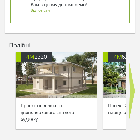
Вам в цьому допоможемо!
Відповісти
Подібні
4M
2320
4M
628
Проект невеликого
Проект 2-х по
двоповерхового світлого
площею 162 кв
будинку