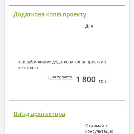
Додаткова копія проекту
Для
передбачливих: додаткова копія проекту з
печаткою
1 800
Ціна проекту
грн.
Виїзд архітектора
Отримайте
консультацію