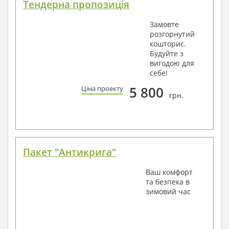
Тендерна пропозиція
Замовте
розгорнутий
кошторис.
Будуйте з
вигодою для
себе!
5 800
Ціна проекту
грн.
Пакет "Антикрига"
Ваш комфорт
та безпека в
зимовий час