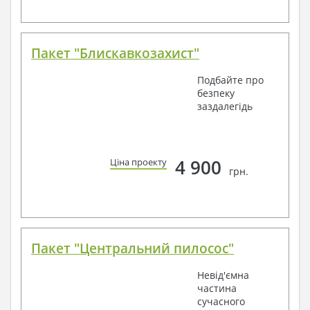
Пакет "Блискавкозахист"
Подбайте про
безпеку
заздалегідь
4 900
Ціна проекту
грн.
Пакет "Центральний пилосос"
Невід'ємна
частина
сучасного