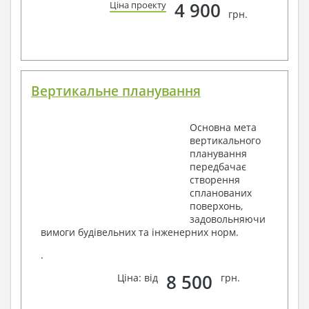
4 900
Ціна проекту
грн.
Вертикальне планування
Основна мета
вертикального
планування
передбачає
створення
спланованих
поверхонь,
задовольняючи
вимоги будівельних та інженерних норм.
.
8 500
Ціна: від
грн.