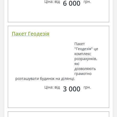
6 000
Ціна: від
грн.
Пакет Геодезія
Пакет
"Геодезія" це
комплекс
розрахунків,
які
дозволяють
грамотно
розташувати будинок на ділянці.
3 000
Ціна: від
грн.