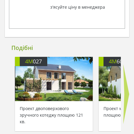
з'ясуйте ціну в менеджера
Подібні
4M
027
4M
600
Проект двоповерхового
Проект мансар
зручного котеджу площею 121
площею 204 кв
кв.