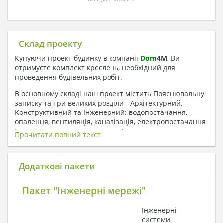
Склад проекту
Купуючи проект будинку в компанії
Dom
4
M
, Ви
отримуєте комплект креслень, необхідний для
проведення будівельних робіт.
В основному складі наш проект містить Пояснювальну
записку та три великих розділи - Архітектурний,
Конструктивний та Інженерний: водопостачання,
опалення, вентиляція, каналізація, електропостачання
( купується за додаткову плату ).
Прочитати повний текст
1. До складу Архітектурного розділу
входять:
Додаткові пакети
Поверхові плани з експлікацією приміщень
Пакет "Інженерні мережі"
План покрівлі
Розрізи та склад конструкцій
Інженерні
Фасади з даними зовнішніх оздоблень
системи
Елементи прорізів – специфікація