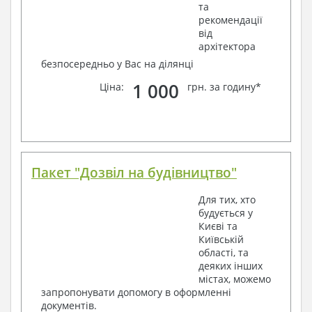
та
рекомендації
від
архітектора
безпосередньо у Вас на ділянці
1 000
Ціна:
грн. за годину*
Пакет "Дозвіл на будівництво"
Для тих, хто
будується у
Києві та
Київській
області, та
деяких інших
містах, можемо
запропонувати допомогу в оформленні
документів.