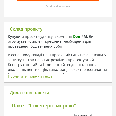
Ваші дані захищені
Склад проекту
Купуючи проект будинку в компанії
Dom
4
M
, Ви
отримуєте комплект креслень, необхідний для
проведення будівельних робіт.
В основному складі наш проект містить Пояснювальну
записку та три великих розділи - Архітектурний,
Конструктивний та Інженерний: водопостачання,
опалення, вентиляція, каналізація, електропостачання
( купується за додаткову плату ).
Прочитати повний текст
1. До складу Архітектурного розділу
входять:
Додаткові пакети
Поверхові плани з експлікацією приміщень
Пакет "Інженерні мережі"
План покрівлі
Розрізи та склад конструкцій
Інженерні
Фасади з даними зовнішніх оздоблень