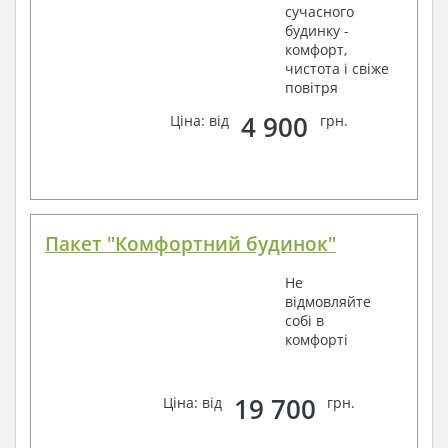
сучасного
будинку -
комфорт,
чистота і свіже
повітря
4 900
Ціна: від
грн.
Пакет "Комфортний будинок"
Не
відмовляйте
собі в
комфорті
19 700
Ціна: від
грн.