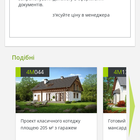
документів.
з'ясуйте ціну в менеджера
Подібні
4M
044
4M
134
Проект класичного котеджу
Готовий проек
площею 205 м² з гаражем
мансардою 10 