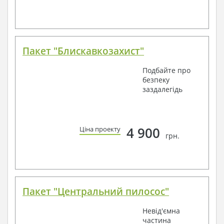
Пакет "Блискавкозахист"
Подбайте про
безпеку
заздалегідь
4 900
Ціна проекту
грн.
Пакет "Центральний пилосос"
Невід'ємна
частина