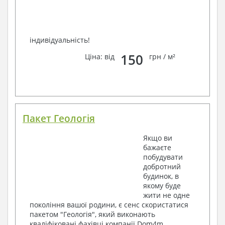
індивідуальність!
150
Ціна: від
грн / м²
Пакет Геологія
Якщо ви
бажаєте
побудувати
добротний
будинок, в
якому буде
жити не одне
покоління вашої родини, є сенс скористатися
пакетом "Геологія", який виконають
кваліфіковані фахівці компанії Dom4m