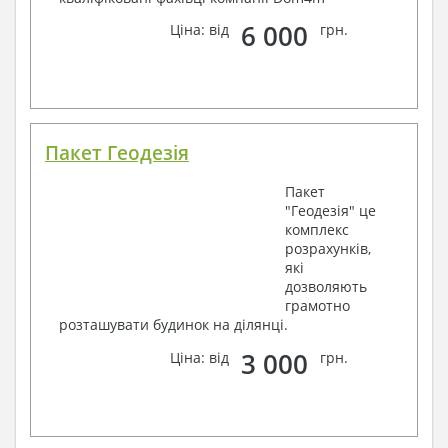
6 000
Ціна: від
грн.
Пакет Геодезія
Пакет
"Геодезія" це
комплекс
розрахунків,
які
дозволяють
грамотно
розташувати будинок на ділянці.
3 000
Ціна: від
грн.