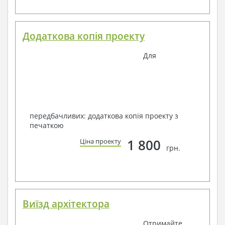
Додаткова копія проекту
Для
передбачливих: додаткова копія проекту з
печаткою
1 800
Ціна проекту
грн.
Виїзд архітектора
Отримайте