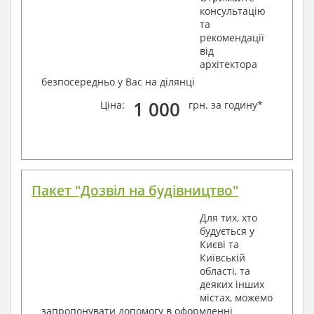
консультацію
та
рекомендації
від
архітектора
безпосередньо у Вас на ділянці
1 000
Ціна:
грн. за годину*
Пакет "Дозвіл на будівництво"
Для тих, хто
будується у
Києві та
Київській
області, та
деяких інших
містах, можемо
запропонувати допомогу в оформленні