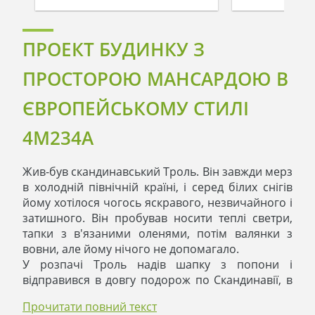
ПРОЕКТ БУДИНКУ З
ПРОСТОРОЮ МАНСАРДОЮ В
ЄВРОПЕЙСЬКОМУ СТИЛІ
4M234A
Жив-був скандинавський Троль. Він завжди мерз
в холодній північній країні, і серед білих снігів
йому хотілося чогось яскравого, незвичайного і
затишного. Він пробував носити теплі светри,
тапки з в'язаними оленями, потім валянки з
вовни, але йому нічого не допомагало.
У розпачі Троль надів шапку з попони і
відправився в довгу подорож по Скандинавії, в
пошуках щастя. Він обійшов усі північні країни,
Прочитати повний текст
заглядав у кожен куточок, але нічого не могло