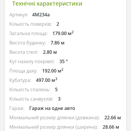
Технічні характеристики
Артикул
4M234a
Кількість поверхів:
2
2
Загальна площа:
179.00 м
Висота будинку:
7.86 м
Висота стелі:
2.80 м
Кут нахилу покрівлі:
35 °
2
Площа даху:
192.00 м
3
Кубатура:
497.00 м
Кількість спалень:
5
Кількість санвузлів:
3
Гараж:
Гараж на одне авто
Мінімальний розмір ділянки (довжина):
22.66 м
Мінімальний розмір ділянки (ширина):
28.66 м