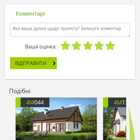
його залучити. І ось одного разу, дійшовши до
невеликого поселення, він побачив красивий
Коментарі
будиночок, що загубився серед паралелей і
меридіанів планети Земля.
- Як мило, - подумав Троль, - і зміг же хтось
створити таку красу!
У віконцях горіло світло, на порозі сиділа кішка,
Ваша оцінка:
яку випустили погуляти, і весь образ будинку
випромінював тепло і затишок. Троль подолав
ВІДПРАВИТИ
свою природну скромність і постукав у двері.
- Хто там? - Почулося у відповідь.
- Ви пустите мене погрітися?
Двері відчинилися, і на порозі виявилася
Подібні
господиня будинку. З будинку на вулицю
повалило приємне тепло, Троль посміхнувся
4M
044
4M
134
ґаздині, і та, побачивши його тремтіння на вітрі,
впустила незваного гостя в будинок. Він вдихнув
аромат домашніх пирогів, розглянув вміло
підібрану меблі і вперше за багато років пошуку
щастя нарешті відчув його частинку у себе в