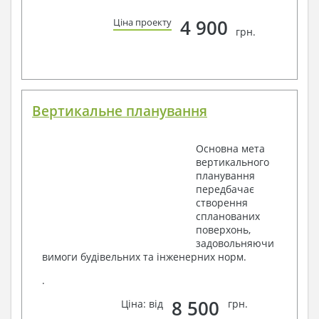
4 900
Ціна проекту
грн.
Вертикальне планування
Основна мета
вертикального
планування
передбачає
створення
спланованих
поверхонь,
задовольняючи
вимоги будівельних та інженерних норм.
.
8 500
Ціна: від
грн.