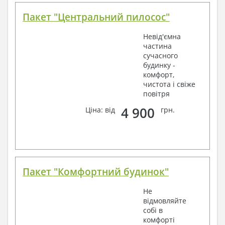
Пакет "Центральний пилосос"
Невід'ємна
частина
сучасного
будинку -
комфорт,
чистота і свіже
повітря
4 900
Ціна: від
грн.
Пакет "Комфортний будинок"
Не
відмовляйте
собі в
комфорті