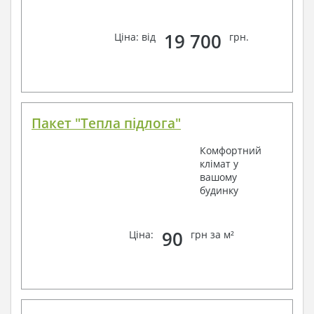
19 700
Ціна: від
грн.
Пакет "Тепла підлога"
Комфортний
клімат у
вашому
будинку
90
Ціна:
грн за м²