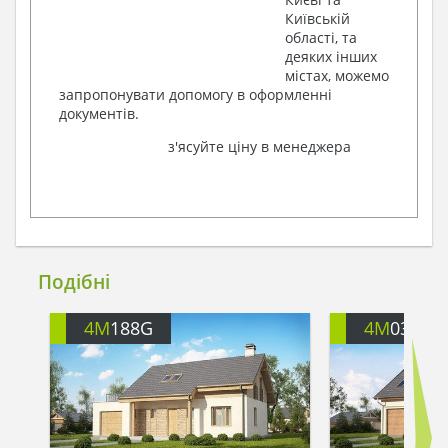
Київській
області, та
деяких інших
містах, можемо
запропонувати допомогу в оформленні
документів.
з'ясуйте ціну в менеджера
Подібні
4M
188G
4M
035A