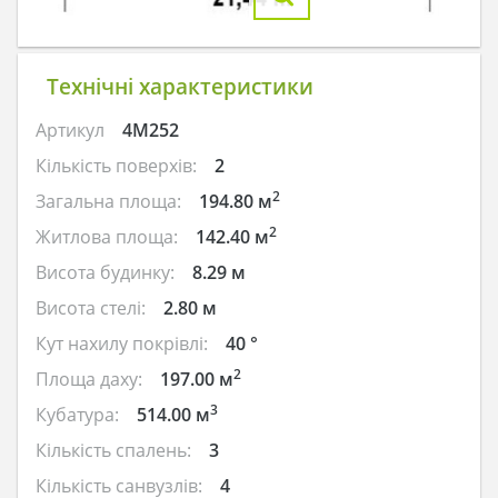
Технічні характеристики
Артикул
4M252
Кількість поверхів:
2
2
Загальна площа:
194.80 м
2
Житлова площа:
142.40 м
Висота будинку:
8.29 м
Висота стелі:
2.80 м
Кут нахилу покрівлі:
40 °
2
Площа даху:
197.00 м
3
Кубатура:
514.00 м
Кількість спалень:
3
Кількість санвузлів:
4