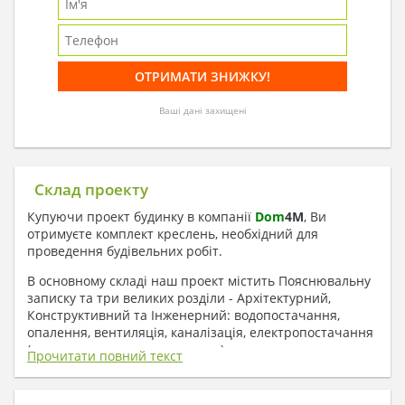
Ваші дані захищені
Склад проекту
Купуючи проект будинку в компанії
Dom
4
M
, Ви
отримуєте комплект креслень, необхідний для
проведення будівельних робіт.
В основному складі наш проект містить Пояснювальну
записку та три великих розділи - Архітектурний,
Конструктивний та Інженерний: водопостачання,
опалення, вентиляція, каналізація, електропостачання
( купується за додаткову плату ).
Прочитати повний текст
1. До складу Архітектурного розділу