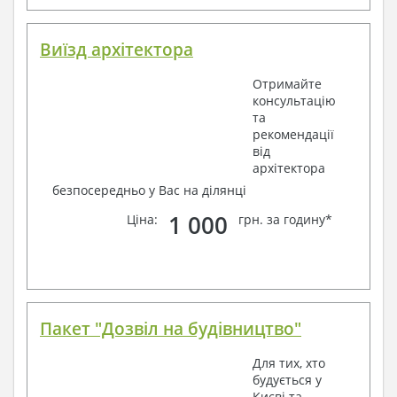
Виїзд архітектора
Отримайте
консультацію
та
рекомендації
від
архітектора
безпосередньо у Вас на ділянці
1 000
Ціна:
грн. за годину*
Пакет "Дозвіл на будівництво"
Для тих, хто
будується у
Києві та