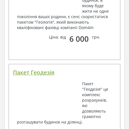
будинок, в
якому буде
жити не одне
покоління вашої родини, є сенс скористатися
пакетом "Геологія", який виконають
кваліфіковані фахівці компанії Dom4m
6 000
Ціна: від
грн.
Пакет Геодезія
Пакет
"Геодезія" це
комплекс
розрахунків,
які
дозволяють
грамотно
розташувати будинок на ділянці.