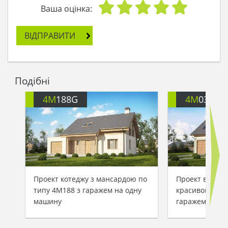
Ваша оцінка:
ВІДПРАВИТИ
Подібні
4M
188G
4M
035A
Проект котеджу з мансардою по
Проект велико
типу 4M188 з гаражем на одну
красивою ман
машину
гаражем