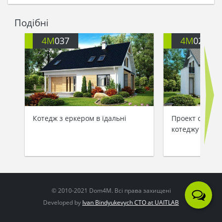
Подібні
4M
037
4M
022
Котедж з еркером в їдальні
Проект сучасн
котеджу
© 2010-2021 Dom4M. Всі права захищені
Developed by
Ivan Bindyukevych CTO at UAITLAB