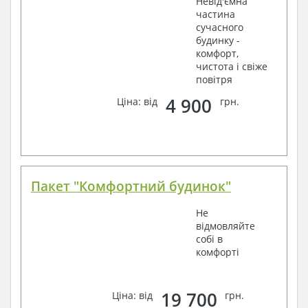
Невід'ємна
частина
сучасного
будинку -
комфорт,
чистота і свіже
повітря
4 900
Ціна: від
грн.
Пакет "Комфортний будинок"
Не
відмовляйте
собі в
комфорті
19 700
Ціна: від
грн.