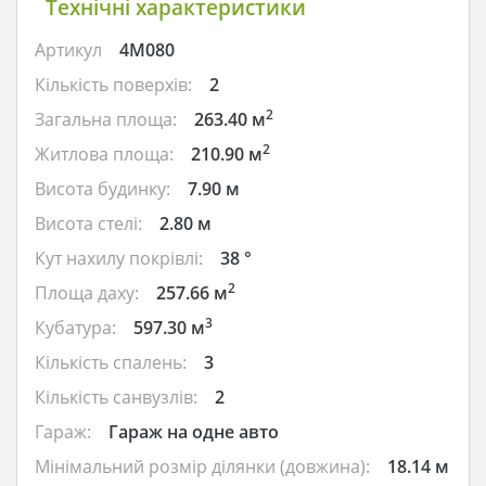
Технічні характеристики
Артикул
4M080
Кількість поверхів:
2
2
Загальна площа:
263.40 м
2
Житлова площа:
210.90 м
Висота будинку:
7.90 м
Висота стелі:
2.80 м
Кут нахилу покрівлі:
38 °
2
Площа даху:
257.66 м
3
Кубатура:
597.30 м
Кількість спалень:
3
Кількість санвузлів:
2
Гараж:
Гараж на одне авто
Мінімальний розмір ділянки (довжина):
18.14 м