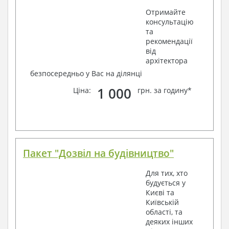
Отримайте
консультацію
та
рекомендації
від
архітектора
безпосередньо у Вас на ділянці
1 000
Ціна:
грн. за годину*
Пакет "Дозвіл на будівництво"
Для тих, хто
будується у
Києві та
Київській
області, та
деяких інших