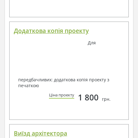
Додаткова копія проекту
Для
передбачливих: додаткова копія проекту з
печаткою
1 800
Ціна проекту
грн.
Виїзд архітектора