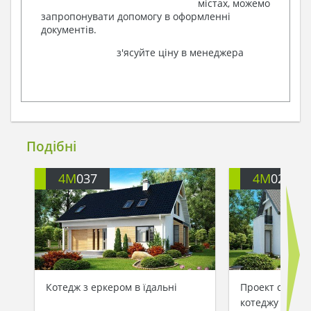
містах, можемо
запропонувати допомогу в оформленні
документів.
з'ясуйте ціну в менеджера
Подібні
4M
037
4M
022
Котедж з еркером в їдальні
Проект сучасн
котеджу