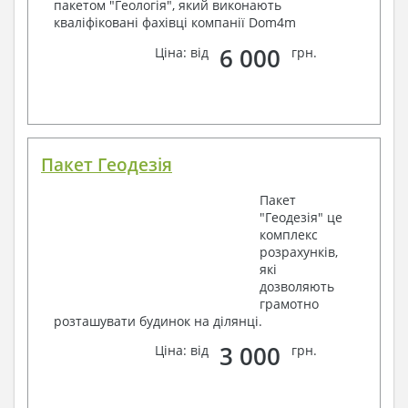
пакетом "Геологія", який виконають
кваліфіковані фахівці компанії Dom4m
6 000
Ціна: від
грн.
Пакет Геодезія
Пакет
"Геодезія" це
комплекс
розрахунків,
які
дозволяють
грамотно
розташувати будинок на ділянці.
3 000
Ціна: від
грн.