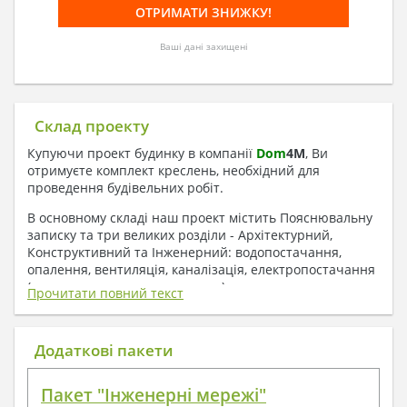
Ваші дані захищені
Склад проекту
Купуючи проект будинку в компанії
Dom
4
M
, Ви
отримуєте комплект креслень, необхідний для
проведення будівельних робіт.
В основному складі наш проект містить Пояснювальну
записку та три великих розділи - Архітектурний,
Конструктивний та Інженерний: водопостачання,
опалення, вентиляція, каналізація, електропостачання
( купується за додаткову плату ).
Прочитати повний текст
1. До складу Архітектурного розділу
входять:
Додаткові пакети
Поверхові плани з експлікацією приміщень
Пакет "Інженерні мережі"
План покрівлі