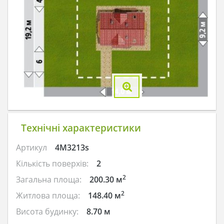
Технічні характеристики
Артикул
4M3213s
Кількість поверхів:
2
2
Загальна площа:
200.30 м
2
Житлова площа:
148.40 м
Висота будинку:
8.70 м