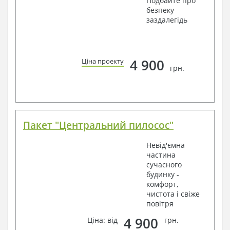
Подбайте про
безпеку
заздалегідь
4 900
Ціна проекту
грн.
Пакет "Центральний пилосос"
Невід'ємна
частина
сучасного
будинку -
комфорт,
чистота і свіже
повітря
4 900
Ціна: від
грн.