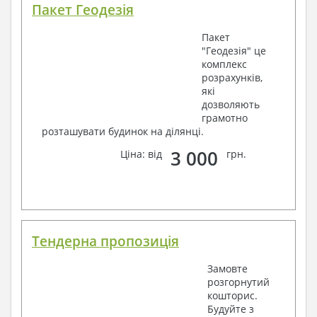
Пакет Геодезія
Пакет
"Геодезія" це
комплекс
розрахунків,
які
дозволяють
грамотно
розташувати будинок на ділянці.
3 000
Ціна: від
грн.
Тендерна пропозиція
Замовте
розгорнутий
кошторис.
Будуйте з