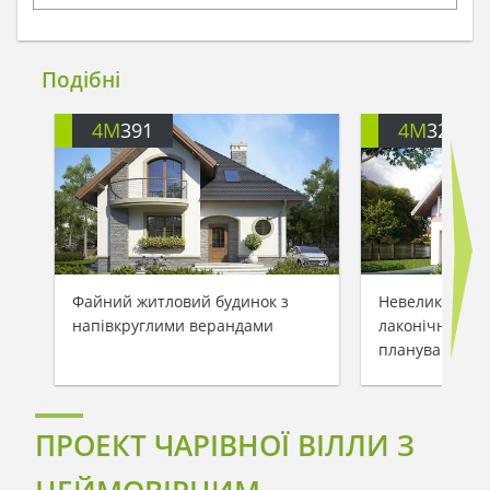
Подібні
4M
391
4M
3200
Файний житловий будинок з
Невеликий зам
напівкруглими верандами
лаконічним та
плануванням
ПРОЕКТ ЧАРІВНОЇ ВІЛЛИ З