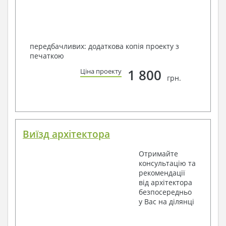
передбачливих: додаткова копія проекту з
печаткою
1 800
Ціна проекту
грн.
Виїзд архітектора
Отримайте
консультацію та
рекомендації
від архітектора
безпосередньо
у Вас на ділянці