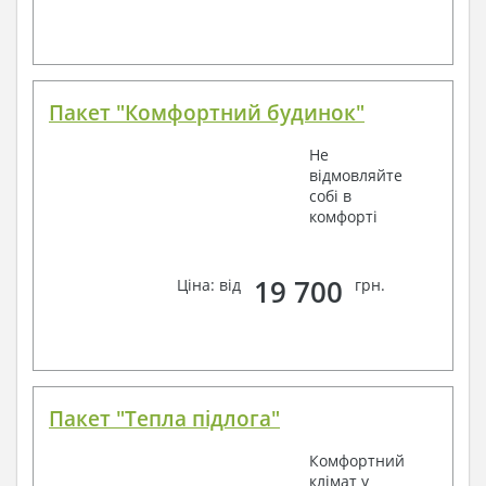
Пакет "Комфортний будинок"
Не
відмовляйте
собі в
комфорті
19 700
Ціна: від
грн.
Пакет "Тепла підлога"
Комфортний
клімат у