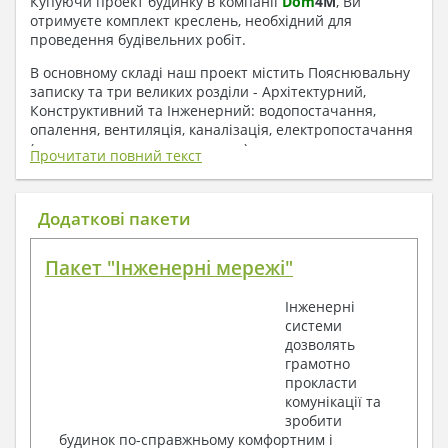
Купуючи проект будинку в компанії
Dom
4
M
, Ви
отримуєте комплект креслень, необхідний для
проведення будівельних робіт.
В основному складі наш проект містить Пояснювальну
записку та три великих розділи - Архітектурний,
Конструктивний та Інженерний: водопостачання,
опалення, вентиляція, каналізація, електропостачання
( купується за додаткову плату ).
Прочитати повний текст
1. До складу Архітектурного розділу
входять:
Додаткові пакети
Поверхові плани з експлікацією приміщень
Пакет "Інженерні мережі"
План покрівлі
Розрізи та склад конструкцій
Інженерні
Фасади з даними зовнішніх оздоблень
системи
Елементи прорізів – специфікація
дозволять
Дані перемичок – перетин та специфікація
грамотно
Експлікація підлог
прокласти
Обсяги основних будівельних матеріалів
комунікації та
Архітектурні вузли в конструкціях
зробити
2. До складу Конструктивного розділу
будинок по-справжньому комфортним і