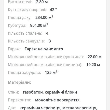
Висота стелі:
2.80 м
Кут нахилу покрівлі:
42 °
2
Площа даху:
234.00 м
3
Кубатура:
951.00 м
Кількість спалень:
4
Кількість санвузлів:
3
Гараж:
Гараж на одне авто
Мінімальний розмір ділянки (довжина):
22.00 м
Мінімальний розмір ділянки (ширина):
19.20 м
2
Площа забудови:
125 м
Матеріали:
Стіни:
газобетон, керамічні блоки
Перекриття:
монолітне перекриття
Дах:
керамічна черепиця, металочерепиця,