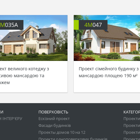
4M
035A
4M
047
ект великого котеджу з
Проект сімейного будинку з
сивою мансардою та
мансардою площею 190 м²
ажем
ГИ
ПОВЕРХОВІСТЬ
КАТЕГОР
 ІНТЕР'ЄРУ
Ескізний проект
Проекти 
Фасади будинків
Проекти
Проекты домов 10 на 12
Проекти
Проекти одноповерхових будинків
Проекти