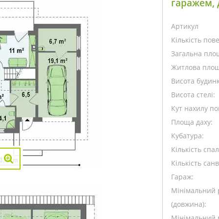
гаражем,
Артикул
Кількість пове
Загальна пло
Житлова площ
Висота будинк
Висота стелі:
Кут нахилу пок
Площа даху:
Кубатура:
Кількість спа
Кількість санв
Гараж:
Мінімальний 
(довжина):
Мінімальний 