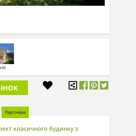
ьня
ІНОК
Партнери
ект класичного будинку з