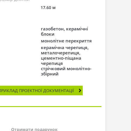
17.60 м
газобетон, керамічні
блоки
монолітне перекриття
керамічна черепиця,
металочерепиця,
цементно-піщана
черепиця
стрічковий монолітно-
збірний
ПРИКЛАД ПРОЕКТНОЇ ДОКУМЕНТАЦІЇ
Отримати подарунок