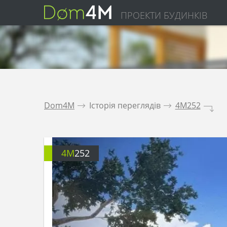
ПРОЕКТИ БУДИНКІВ
Dom4M
.
Історія переглядів
.
4M252
.
4M
252