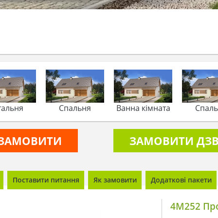
тальня
Спальня
Ванна кімната
Спал
ЗАМОВИТИ
ЗАМОВИТИ ДЗВ
Поставити питання
Як замовити
Додаткові пакети
4M252 Про