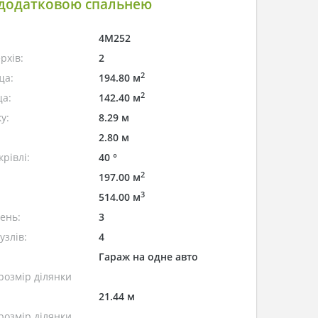
 додатковою спальнею
4M252
рхів:
2
2
ща:
194.80 м
2
а:
142.40 м
у:
8.29 м
2.80 м
рівлі:
40 °
2
197.00 м
3
514.00 м
лень:
3
узлів:
4
Гараж на одне авто
розмір ділянки
21.44 м
розмір ділянки