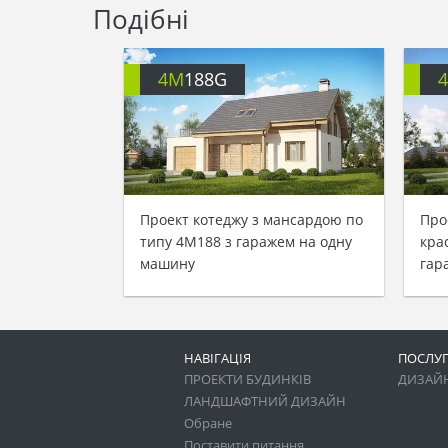
Подібні
4M
188G
Проект котеджу з мансардою по
Про
типу 4M188 з гаражем на одну
кра
машину
гар
НАВІГАЦІЯ
ПОСЛУ
ПРОЕКТИ БУДИНКІВ
ДИЗАЙН
ЛАНДШАФТНИЙ ДИЗАЙН
Обране
Поставити питання