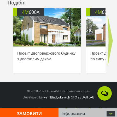
Подібні
4M
600A
4M
600G
Проект двоповерхового будинку
Проект двопов
з двосхилим дахом
по типу 4M606
© 2010-2021 Dom4M. Всі права захищені
Developed by
Ivan Bindyukevych CTO at UAITLAB
This site is protected by reCAPTCHA and the Google
Privacy Policy
and
Terms of Service
apply
ЗАМОВИТИ
Інформация