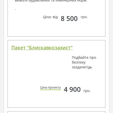
вимоги будівельних та інженерних норм.
.
8 500
Ціна: від
грн.
Пакет "Блискавкозахист"
Подбайте про
безпеку
заздалегідь
4 900
Ціна проекту
грн.