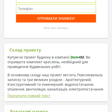
Ваші дані захищені
Склад проекту
Купуючи проект будинку в компанії
Dom
4
M
, Ви
отримуєте комплект креслень, необхідний для
проведення будівельних робіт.
В основному складі наш проект містить Пояснювальну
записку та три великих розділи - Архітектурний,
Конструктивний та Інженерний: водопостачання,
опалення, вентиляція, каналізація, електропостачання
( купується за додаткову плату ).
Прочитати повний текст
1. До складу Архітектурного розділу
входять:
Додаткові пакети