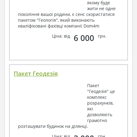
якому буде
жити не одне
покоління вашої родини, є сенс скористатися
пакетом "Геологія", який виконають
кваліфіковані фахівці компанії Dom4m
6 000
Ціна: від
грн.
Пакет Геодезія
Пакет
"Геодезія" це
комплекс
розрахунків,
які
дозволяють
грамотно
розташувати будинок на ділянці.
Ціна: від
грн.