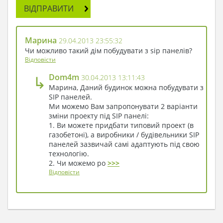
ВІДПРАВИТИ
Марина
29.04.2013 23:55:32
Чи можливо такий дім побудувати з sip панелів?
Відповісти
↳
Dom4m
30.04.2013 13:11:43
Марина, Даний будинок можна побудувати з
SIP панелей.
Ми можемо Вам запропонувати 2 варіанти
зміни проекту під SIP панелі:
1. Ви можете придбати типовий проект (в
газобетоні), а виробники / будівельники SIP
панелей зазвичай самі адаптують під свою
технологію.
2. Чи можемо ро
>>>
Відповісти