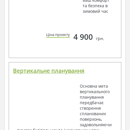
Ваш комфорт
та безпека в
зимовий час
4 900
Ціна проекту
грн.
Вертикальне планування
Основна мета
вертикального
планування
передбачає
створення
спланованих
поверхонь,
задовольняючи