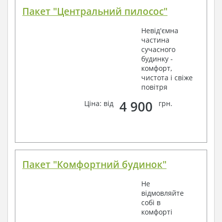
Пакет "Центральний пилосос"
Невід'ємна
частина
сучасного
будинку -
комфорт,
чистота і свіже
повітря
4 900
Ціна: від
грн.
Пакет "Комфортний будинок"
Не
відмовляйте
собі в
комфорті