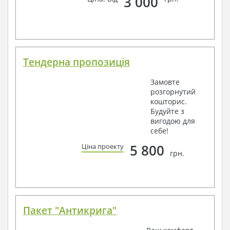
3 000
Тендерна пропозиція
Замовте
розгорнутий
кошторис.
Будуйте з
вигодою для
себе!
5 800
Ціна проекту
грн.
Пакет "Антикрига"