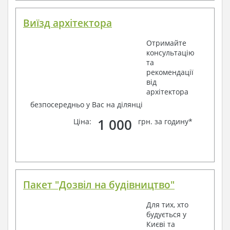
Виїзд архітектора
Отримайте
консультацію
та
рекомендації
від
архітектора
безпосередньо у Вас на ділянці
1 000
Ціна:
грн. за годину*
Пакет "Дозвіл на будівництво"
Для тих, хто
будується у
Києві та