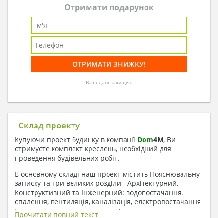
Отримати подарунок
Ваші дані захищені
Склад проекту
Купуючи проект будинку в компанії
Dom
4
M
, Ви
отримуєте комплект креслень, необхідний для
проведення будівельних робіт.
В основному складі наш проект містить Пояснювальну
записку та три великих розділи - Архітектурний,
Конструктивний та Інженерний: водопостачання,
опалення, вентиляція, каналізація, електропостачання
( купується за додаткову плату ).
Прочитати повний текст