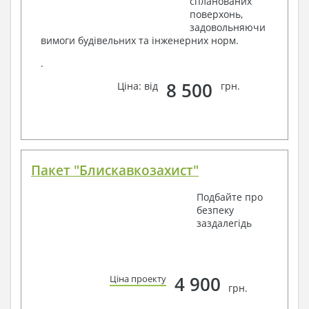
спланованих
поверхонь,
задовольняючи
вимоги будівельних та інженерних норм.
.
8 500
Ціна: від
грн.
Пакет "Блискавкозахист"
Подбайте про
безпеку
заздалегідь
4 900
Ціна проекту
грн.