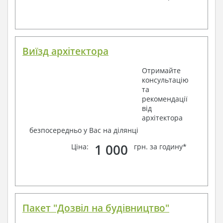
Виїзд архітектора
Отримайте
консультацію
та
рекомендації
від
архітектора
безпосередньо у Вас на ділянці
1 000
Ціна:
грн. за годину*
Пакет "Дозвіл на будівництво"