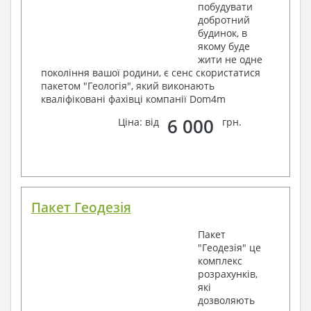
побудувати
добротний
будинок, в
якому буде
жити не одне
покоління вашої родини, є сенс скористатися
пакетом "Геологія", який виконають
кваліфіковані фахівці компанії Dom4m
6 000
Ціна: від
грн.
Пакет Геодезія
Пакет
"Геодезія" це
комплекс
розрахунків,
які
дозволяють