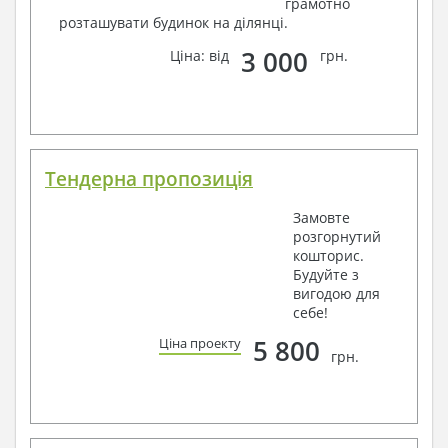
грамотно
розташувати будинок на ділянці.
3 000
Ціна: від
грн.
Тендерна пропозиція
Замовте
розгорнутий
кошторис.
Будуйте з
вигодою для
себе!
5 800
Ціна проекту
грн.