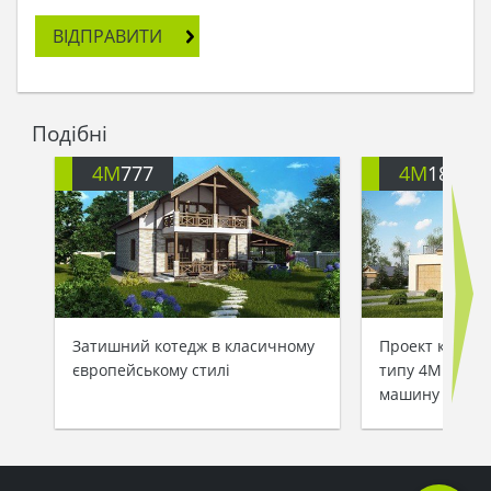
ВІДПРАВИТИ
Подібні
4M
777
4M
188G
Затишний котедж в класичному
Проект котедж
європейському стилі
типу 4M188 з 
машину