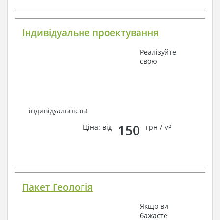
Завжди раді Вам допомогти!
Індивідуальне проектування
Реалізуйте
свою
індивідуальність!
150
Ціна: від
грн / м²
Пакет Геологія
Якщо ви
бажаєте