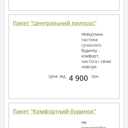
Пакет "Центральний пилосос"
Невід'ємна
частина
сучасного
будинку -
комфорт,
чистота і свіже
повітря
4 900
Ціна: від
грн.
Пакет "Комфортний будинок"
Не
відмовляйте