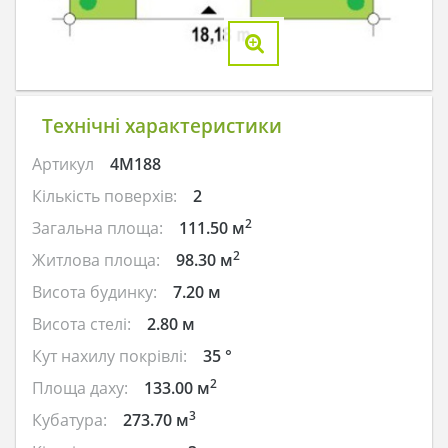
Технічні характеристики
Артикул
4M188
Кількість поверхів:
2
2
Загальна площа:
111.50 м
2
Житлова площа:
98.30 м
Висота будинку:
7.20 м
Висота стелі:
2.80 м
Кут нахилу покрівлі:
35 °
2
Площа даху:
133.00 м
3
Кубатура:
273.70 м