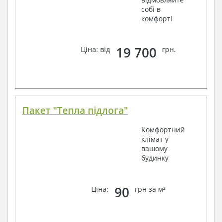
собі в
комфорті
19 700
Ціна: від
грн.
Пакет "Тепла підлога"
Комфортний
клімат у
вашому
будинку
90
Ціна:
грн за м²