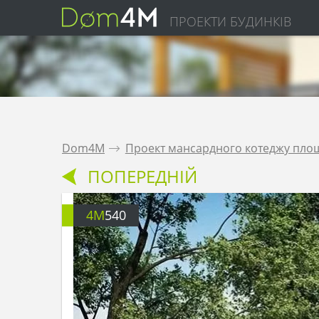
ПРОЕКТИ БУДИНКІВ
Dom4M
.
Проект мансардного котеджу площ
ПОПЕРЕДНІЙ
4M
540