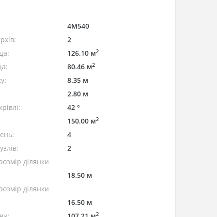
4M540
рхів:
2
2
ща:
126.10 м
2
а:
80.46 м
у:
8.35 м
2.80 м
рівлі:
42 °
2
150.00 м
лень:
4
узлів:
2
розмір ділянки
18.50 м
розмір ділянки
16.50 м
2
ви:
107.21 м