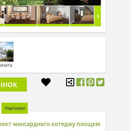
мната
ІНОК
Партнери
оект мансардного котеджу площею