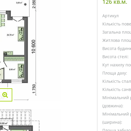
126 кв.м.
Артикул
Кількість пове
Загальна пло
Житлова площ
Висота будинк
Висота стелі:
Кут нахилу пок
Площа даху:
Кількість спа
Кількість санв
Мінімальний 
(довжина):
Мінімальний 
(ширина):
Площа забудо