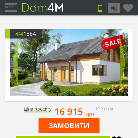
4M
188A
16 915
Ціна проекту
19 900
грн
грн
ЗАМОВИТИ