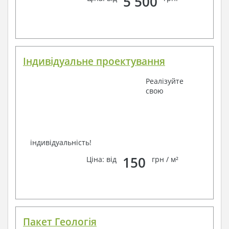
5 500
зв'язку: замовте зворотній дзвінок, viber, e-mail,
телефон –
наші контакти
.
Завжди раді Вам допомогти!
Індивідуальне проектування
Реалізуйте
свою
індивідуальність!
150
Ціна: від
грн / м²
Пакет Геологія