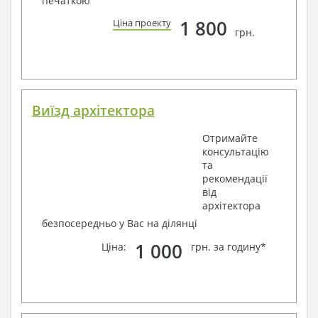
печаткою
1 800
Ціна проекту
грн.
Виїзд архітектора
Отримайте
консультацію
та
рекомендації
від
архітектора
безпосередньо у Вас на ділянці
1 000
Ціна:
грн. за годину*