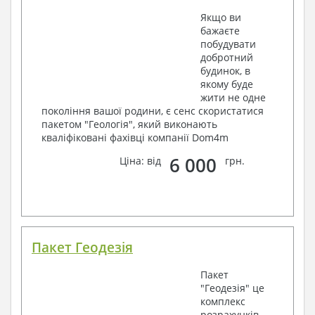
Якщо ви
бажаєте
побудувати
добротний
будинок, в
якому буде
жити не одне
покоління вашої родини, є сенс скористатися
пакетом "Геологія", який виконають
кваліфіковані фахівці компанії Dom4m
6 000
Ціна: від
грн.
Пакет Геодезія
Пакет
"Геодезія" це
комплекс
розрахунків,