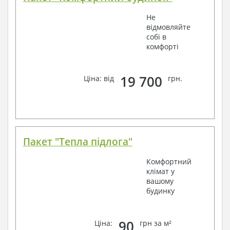
Не
відмовляйте
собі в
комфорті
19 700
Ціна: від
грн.
Пакет "Тепла підлога"
Комфортний
клімат у
вашому
будинку
90
Ціна:
грн за м²