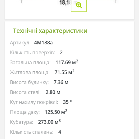
Технічні характеристики
Артикул
4M188a
Кількість поверхів:
2
2
Загальна площа:
117.69 м
2
Житлова площа:
71.55 м
Висота будинку:
7.36 м
Висота стелі:
2.80 м
Кут нахилу покрівлі:
35 °
2
Площа даху:
125.50 м
3
Кубатура:
273.00 м
Кількість спалень:
4