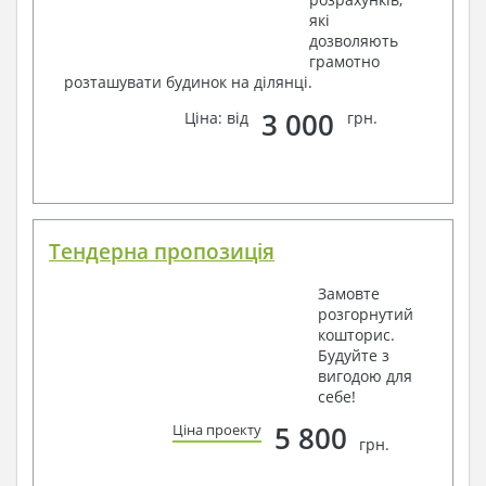
які
дозволяють
грамотно
розташувати будинок на ділянці.
3 000
Ціна: від
грн.
Тендерна пропозиція
Замовте
розгорнутий
кошторис.
Будуйте з
вигодою для
себе!
5 800
Ціна проекту
грн.