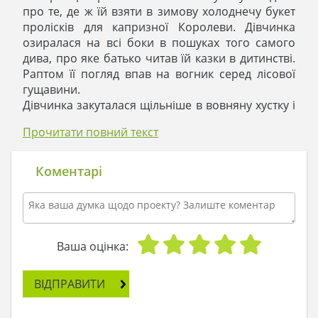
про те, де ж їй взяти в зимову холоднечу букет
пролісків для капризної Королеви. Дівчинка
озиралася на всі боки в пошуках того самого
дива, про яке батько читав їй казки в дитинстві.
Раптом її погляд впав на вогник серед лісової
гущавини.
Дівчинка закуталася щільніше в вовняну хустку і
вирушила до джерела світла.
Прочитати повний текст
Інтуїція привела її до невеликого акуратного
одноповерхового будинку, який стояв прямо
посеред лісової галявини. З вікон лилося
Коментарі
яскраве світло і проглядала ошатно прикрашена
новорічна ялина.
Дівчинка ступила на ганок і постукала
маленьким замерзлим кулачком у двері.
Їй відчинив високий статний юнак. Він
Ваша оцінка:
подивився на дівчинку і привітно сказав:
- Заходь, погрійся!
ВІДПРАВИТИ
Дівчинка боязко увійшла в будинок і виявилася
в вітальні, суміщеної з кухнею. У будинку смачно