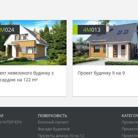
4M
024
4M
013
ект невеликого будинку з
Проект будинку 9 на 9
сардою на 122 m²
ГИ
ПОВЕРХОВІСТЬ
КАТЕГОР
 ІНТЕР'ЄРУ
Ескізний проект
Проекти 
Фасади будинків
Проекти
Проекты домов 10 на 12
Проекти