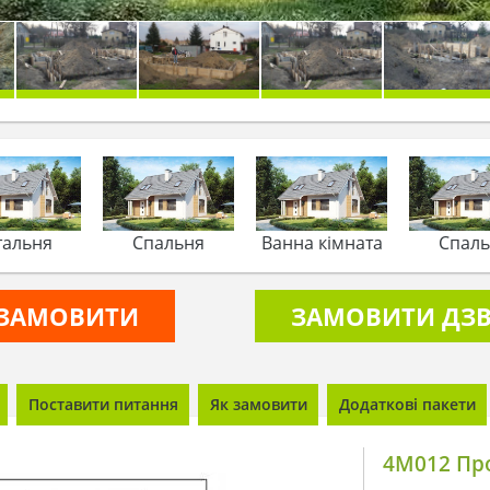
тальня
Спальня
Ванна кімната
Спал
ЗАМОВИТИ
ЗАМОВИТИ ДЗВ
Поставити питання
Як замовити
Додаткові пакети
4M012 Про