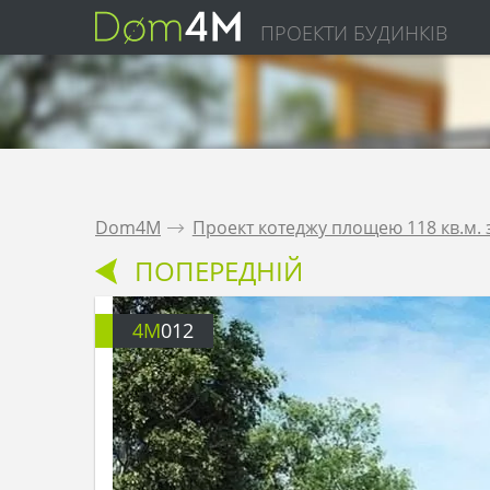
ПРОЕКТИ БУДИНКІВ
Dom4M
.
Проект котеджу площею 118 кв.м. з
ПОПЕРЕДНІЙ
4M
012