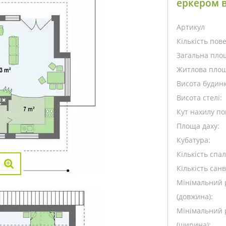
еркером в
Артикул
Кількість пове
Загальна пло
Житлова площ
Висота будинк
Висота стелі:
Кут нахилу пок
Площа даху:
Кубатура:
Кількість спа
Кількість санв
Мінімальний 
(довжина):
Мінімальний 
(ширина):