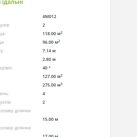
 їдальні
4M012
рхів:
2
2
ща:
118.00 м
2
а:
96.00 м
у:
7.14 м
2.80 м
рівлі:
40 °
2
127.00 м
3
275.00 м
лень:
4
узлів:
2
розмір ділянки
15.00 м
розмір ділянки
17.00 м