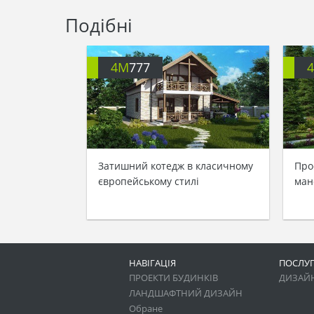
Подібні
4M
777
Затишний котедж в класичному
Про
європейському стилі
ман
НАВІГАЦІЯ
ПОСЛУ
ПРОЕКТИ БУДИНКІВ
ДИЗАЙН
ЛАНДШАФТНИЙ ДИЗАЙН
Обране