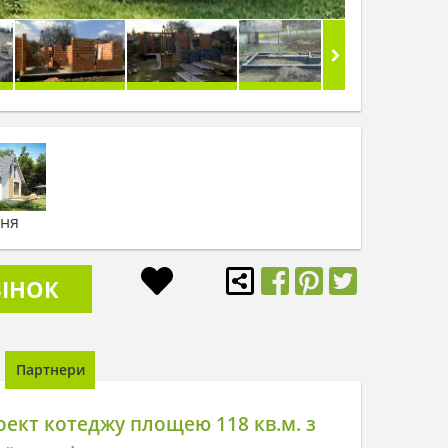
ьня
ІНОК
Партнери
ект котеджу площею 118 кв.м. з