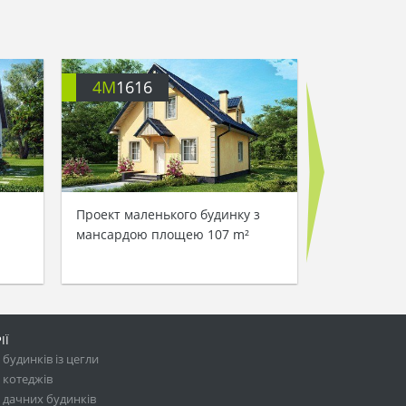
4M
1616
4M
540
Проект маленького будинку з
Проект ман
мансардою площею 107 m²
площею 126
ІЇ
будинків із цегли
 котеджів
 дачних будинків