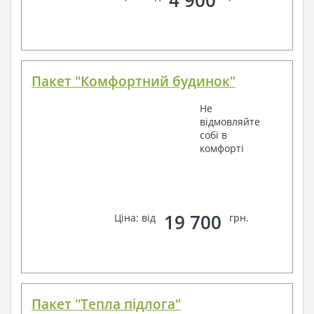
Пакет "Комфортний будинок"
Не
відмовляйте
собі в
комфорті
19 700
Ціна: від
грн.
Пакет "Тепла підлога"