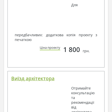
Для
передбачливих: додаткова копія проекту з
печаткою
1 800
Ціна проекту
грн.
Виїзд архітектора
Отримайте
консультацію
та
рекомендації
від
архітектора