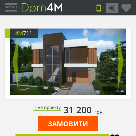
4M
711
31 200
Ціна проекту
грн
ЗАМОВИТИ