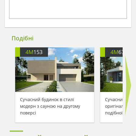
Подібні
4M
153
4M
675
Сучасний будинок в стилі
Сучасний буди
модерн з сауною на другому
оригінальною 
поверсі
подібної форм