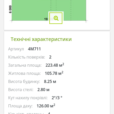
Технічні характеристики
Артикул
4M711
Кількість поверхів:
2
2
Загальна площа:
223.48 м
2
Житлова площа:
105.78 м
Висота будинку:
8.25 м
Висота стелі:
2.80 м
Кут нахилу покрівлі:
2°/3 °
2
Площа даху:
126.00 м