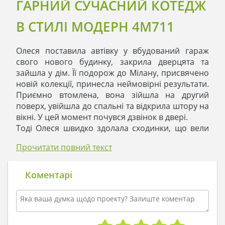
ГАРНИЙ СУЧАСНИЙ КОТЕДЖ
В СТИЛІ МОДЕРН 4M711
Олеся поставила автівку у вбудований гараж
свого нового будинку, закрила дверцята та
зайшла у дім. Її подорож до Мілану, присвячено
новій колекції, принесла неймовірні результати.
Приємно втомлена, вона зійшла на другий
поверх, увійшла до спальні та відкрила штору на
вікні. У цей момент почувся дзвінок в двері.
Тоді Олеся швидко здолала сходинки, що вели
на перший поверх, і відчинила двері,
Прочитати повний текст
побачивши за ними Петра.
Файний будинок, - сказав молодий чоловік.
– Ти знаєш, як я вподобав модерн в
Коментарі
архітектурі.
То проходь, не стій у дверях, - запросила
Олеся.
Звісно, я знав, який у тебе ідеальний смак,