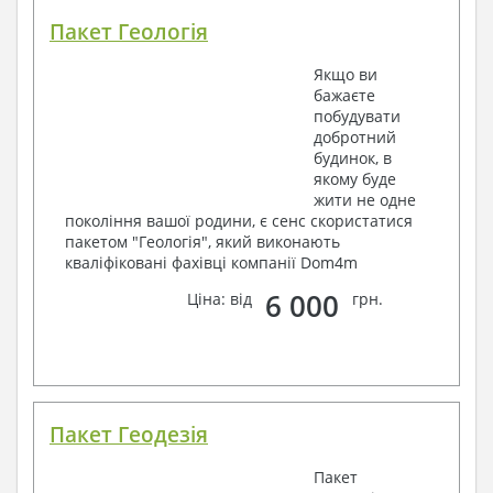
Пакет Геологія
Якщо ви
бажаєте
побудувати
добротний
будинок, в
якому буде
жити не одне
покоління вашої родини, є сенс скористатися
пакетом "Геологія", який виконають
кваліфіковані фахівці компанії Dom4m
6 000
Ціна: від
грн.
Пакет Геодезія
Пакет