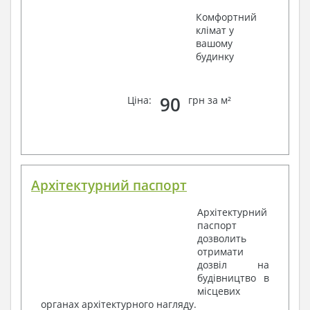
Комфортний
клімат у
вашому
будинку
90
Ціна:
грн за м²
Архітектурний паспорт
Архітектурний
паспорт
дозволить
отримати
дозвіл на
будівництво в
місцевих
органах архітектурного нагляду.