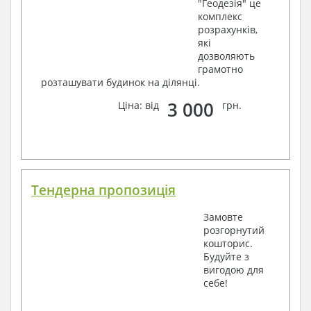
"Геодезія" це
комплекс
розрахунків,
які
дозволяють
грамотно
розташувати будинок на ділянці.
3 000
Ціна: від
грн.
Тендерна пропозиція
Замовте
розгорнутий
кошторис.
Будуйте з
вигодою для
себе!