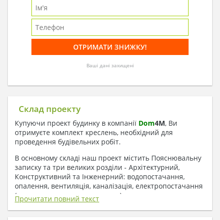
Ваші дані захищені
Склад проекту
Купуючи проект будинку в компанії
Dom
4
M
, Ви
отримуєте комплект креслень, необхідний для
проведення будівельних робіт.
В основному складі наш проект містить Пояснювальну
записку та три великих розділи - Архітектурний,
Конструктивний та Інженерний: водопостачання,
опалення, вентиляція, каналізація, електропостачання
( купується за додаткову плату ).
Прочитати повний текст
1. До складу Архітектурного розділу