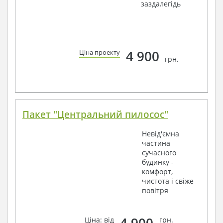
заздалегідь
4 900
Ціна проекту
грн.
Пакет "Центральний пилосос"
Невід'ємна
частина
сучасного
будинку -
комфорт,
чистота і свіже
повітря
4 900
Ціна: від
грн.