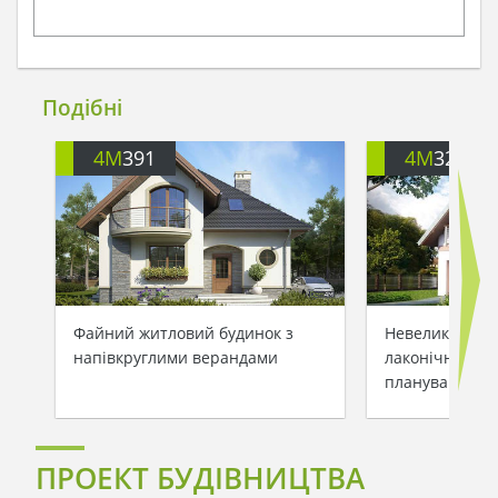
Подібні
4M
391
4M
3200
Файний житловий будинок з
Невеликий зам
напівкруглими верандами
лаконічним та
плануванням
ПРОЕКТ БУДІВНИЦТВА