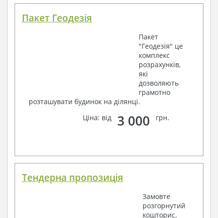
Пакет Геодезія
Пакет
"Геодезія" це
комплекс
розрахунків,
які
дозволяють
грамотно
розташувати будинок на ділянці.
3 000
Ціна: від
грн.
Тендерна пропозиція
Замовте
розгорнутий
кошторис.