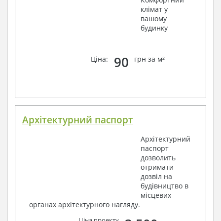
клімат у
вашому
будинку
90
Ціна:
грн за м²
Архітектурний паспорт
Архітектурний
паспорт
дозволить
отримати
дозвіл на
будівництво в
місцевих
органах архітектурного нагляду.
Ціна проекту