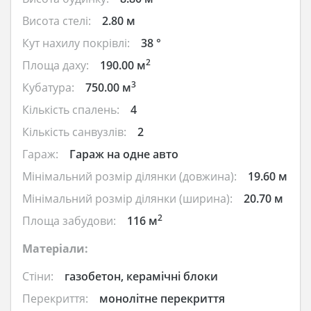
Висота стелі:
2.80 м
Кут нахилу покрівлі:
38 °
2
Площа даху:
190.00 м
3
Кубатура:
750.00 м
Кількість спалень:
4
Кількість санвузлів:
2
Гараж:
Гараж на одне авто
Мінімальний розмір ділянки (довжина):
19.60 м
Мінімальний розмір ділянки (ширина):
20.70 м
2
Площа забудови:
116 м
Матеріали:
Стіни:
газобетон, керамічні блоки
Перекриття:
монолітне перекриття