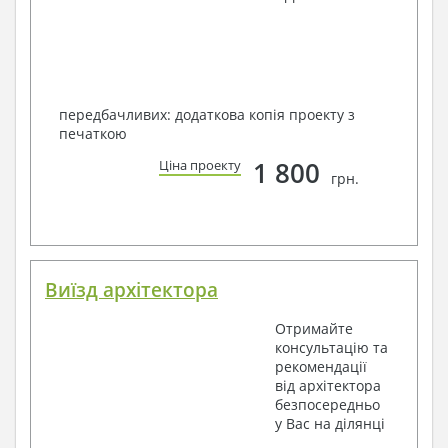
передбачливих: додаткова копія проекту з
печаткою
1 800
Ціна проекту
грн.
Виїзд архітектора
Отримайте
консультацію та
рекомендації
від архітектора
безпосередньо
у Вас на ділянці