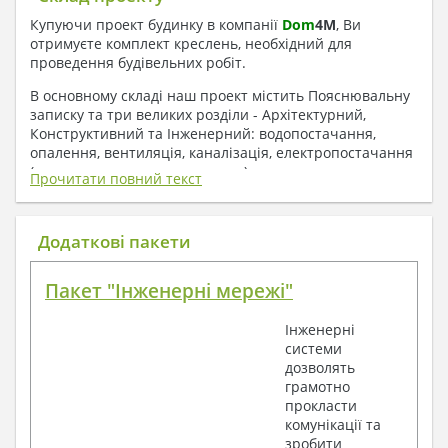
Купуючи проект будинку в компанії
Dom
4
M
, Ви
отримуєте комплект креслень, необхідний для
проведення будівельних робіт.
В основному складі наш проект містить Пояснювальну
записку та три великих розділи - Архітектурний,
Конструктивний та Інженерний: водопостачання,
опалення, вентиляція, каналізація, електропостачання
( купується за додаткову плату ).
Прочитати повний текст
1. До складу Архітектурного розділу
входять:
Додаткові пакети
Поверхові плани з експлікацією приміщень
Пакет "Інженерні мережі"
План покрівлі
Розрізи та склад конструкцій
Інженерні
Фасади з даними зовнішніх оздоблень
системи
Елементи прорізів – специфікація
дозволять
Дані перемичок – перетин та специфікація
грамотно
Експлікація підлог
прокласти
Обсяги основних будівельних матеріалів
комунікації та
Архітектурні вузли в конструкціях
зробити