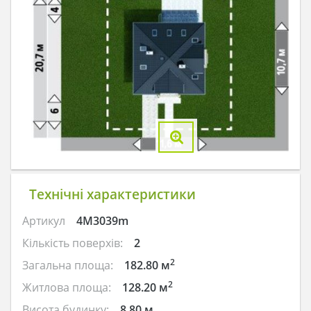
Технічні характеристики
Артикул
4M3039m
Кількість поверхів:
2
2
Загальна площа:
182.80 м
2
Житлова площа:
128.20 м
Висота будинку:
8.80 м