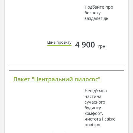
Подбайте про
безпеку
заздалегідь
4 900
Ціна проекту
грн.
Пакет "Центральний пилосос"
Невід'ємна
частина
сучасного
будинку -
комфорт,
чистота і свіже
повітря