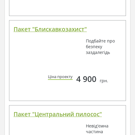
Пакет "Блискавкозахист"
Подбайте про
безпеку
заздалегідь
4 900
Ціна проекту
грн.
Пакет "Центральний пилосос"
Невід'ємна
частина