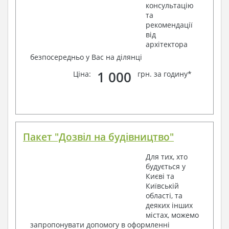
консультацію
та
рекомендації
від
архітектора
безпосередньо у Вас на ділянці
1 000
Ціна:
грн. за годину*
Пакет "Дозвіл на будівництво"
Для тих, хто
будується у
Києві та
Київській
області, та
деяких інших
містах, можемо
запропонувати допомогу в оформленні