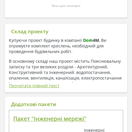
Ваші дані захищені
Склад проекту
Купуючи проект будинку в компанії
Dom
4
M
, Ви
отримуєте комплект креслень, необхідний для
проведення будівельних робіт.
В основному складі наш проект містить Пояснювальну
записку та три великих розділи - Архітектурний,
Конструктивний та Інженерний: водопостачання,
опалення, вентиляція, каналізація, електропостачання
( купується за додаткову плату ).
Прочитати повний текст
1. До складу Архітектурного розділу
входять:
Додаткові пакети
Поверхові плани з експлікацією приміщень
Пакет "Інженерні мережі"
План покрівлі
Розрізи та склад конструкцій
Інженерні
Фасади з даними зовнішніх оздоблень