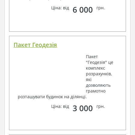
6 000
Ціна: від
грн.
Пакет Геодезія
Пакет
"Геодезія" це
комплекс
розрахунків,
які
дозволяють
грамотно
розташувати будинок на ділянці.
3 000
Ціна: від
грн.