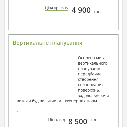
4 900
Ціна проекту
грн.
Вертикальне планування
Основна мета
вертикального
планування
передбачає
створення
спланованих
поверхонь,
задовольняючи
вимоги будівельних та інженерних норм.
.
8 500
Ціна: від
грн.