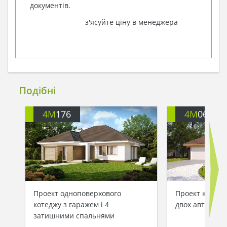
документів.
з'ясуйте ціну в менеджера
Подібні
4M
176
4M
060
Проект одноповерхового
Проект котедж
котеджу з гаражем і 4
двох авто
затишними спальнями