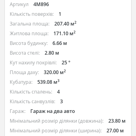
Артикул
4M896
Кількість поверхів:
1
2
Загальна площа:
207.40 м
2
Житлова площа:
171.10 м
Висота будинку:
6.66 м
Висота стелі:
2.80 м
Кут нахилу покрівлі:
25 °
2
Площа даху:
320.00 м
3
Кубатура:
539.08 м
Кількість спалень:
4
Кількість санвузлів:
3
Гараж:
Гараж на два авто
Мінімальний розмір ділянки (довжина):
23.80 м
Мінімальний розмір ділянки (ширина):
27.00 м