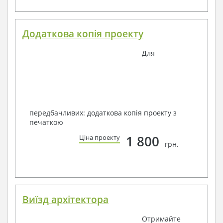
Додаткова копія проекту
Для
передбачливих: додаткова копія проекту з
печаткою
1 800
Ціна проекту
грн.
Виїзд архітектора
Отримайте