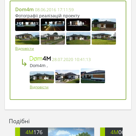
Dom4m
08.06.2016 17:11:59
Фотографії реалізацій проекту
Відповісти
↳
28.07.2020 10:41:13
Dom4m ,
Відповісти
Подібні
4M
176
4M
060